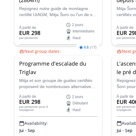
Rejoignez notre guide de montagne
Mitja Šor
certifié UIAGM, Mitja Šorn ou l'un de ses
certifiés
collaborateurs expérimentés pour une
programme
2 jours
ascension inoubliable de deux jours du
deux jour
À partir de
À partir de
EUR 298
Intermédiaire
EUR 29
Mont Triglav, le sommet le plus élevé de
au départ 
Haut
par personne
par personne
Slovénie et le cœur du magnifique Parc
National du Triglav.
4.8
(
17
)
Next group dates:
Next g
12 août,
16 août,
19 août,
23 août,
26
12 août,
Programme d'escalade du
L'ascen
août,
30 août,
2 sept.,
6 sept.,
9 sept.,
août,
30 
13 sept.,
16 sept.,
20 sept.,
23 sept.,
27
13 sept.,
Triglav
le pré 
sept.,
30 sept.
sept.,
30 
Mitja et son groupe de guides certifiés
Rejoignez 
proposent de nombreuses alternatives
Šorn pour
d'escalade au Mont Triglav, le plus haut
d'escalade
À partir de
À partir de
2 jours
sommet de Slovénie et des Alpes
prairie de
EUR 298
EUR 40
Débutant
Juliennes. Choisissez la meilleure voie
vallée des
par personne
pour 4
par personne
Haut
voyageurs
voyageurs
pour vous et découvrez cet emblème
local.
Availability:
Availabi
Jui - Sep
Jui - Sep