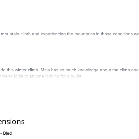
mountain climb and experiencing the mountains in those conditions was
 this winter climb. Mitja has so much knowledge about the climb and his
mend Mitja to anyone looking for a guide
ensions
- Bled