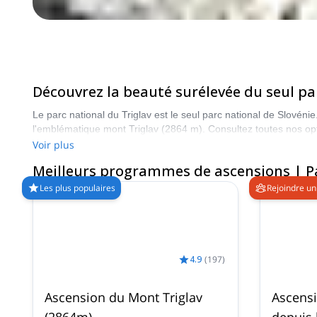
Découvrez la beauté surélevée du seul par
Le parc national du Triglav est le seul parc national de Slovéni
l'emblématique mont Triglav (2864 m). Consultez toutes nos opt
Voir plus
Meilleurs programmes de ascensions | Pa
Les plus populaires
Rejoindre un
4.9
(
197
)
Ascension du Mont Triglav
Ascensi
(2864m)
depuis 