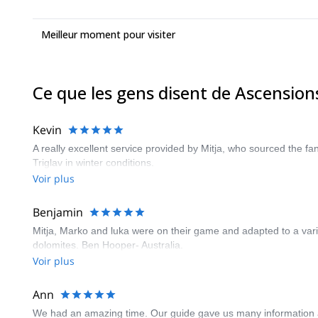
Meilleur moment pour visiter
Ce que les gens disent de Ascensions
Kevin
A really excellent service provided by Mitja, who sourced the f
Triglav in winter conditions.
Voir plus
Benjamin
Mitja, Marko and luka were on their game and adapted to a varied
dolomites. Ben Hooper- Australia.
Voir plus
Ann
We had an amazing time. Our guide gave us many information abo