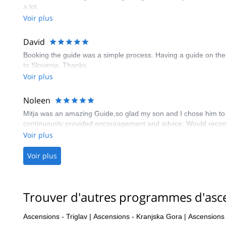
a lot.
Voir plus
David
Booking the guide was a simple process. Having a guide on the 
to Slovenia. Thanks.
Voir plus
Noleen
Mitja was an amazing Guide,so glad my son and I chose him to do
continuously provided encouragement and advice. Would recom
Voir plus
Voir plus
Trouver d'autres programmes d'asc
Ascensions - Triglav
|
Ascensions - Kranjska Gora
|
Ascensions 