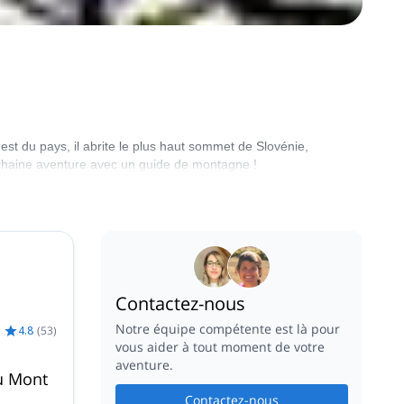
est du pays, il abrite le plus haut sommet de Slovénie,
rochaine aventure avec un guide de montagne !
Contactez-nous
Notre équipe compétente est là pour
4.8
(
53
)
vous aider à tout moment de votre
aventure.
u Mont
Contactez-nous