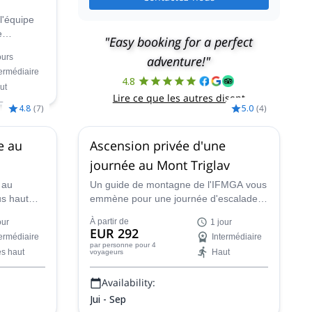
l'équipe
e
"Easy booking for a perfect
s au mont
ours
adventure!"
expérience
termédiaire
4.8
ut
Lire ce que les autres disent
4.8
(
7
)
5.0
(
4
)
e au
Ascension privée d'une
journée au Mont Triglav
 au
Un guide de montagne de l'IFMGA vous
us haut
emmène pour une journée d'escalade
agnie de
intense au sommet du Mont Triglav par
À partir de
our
1 jour
e de
les voies d'escalade de la vallée de
EUR 292
termédiaire
Intermédiaire
Krma ou de la vallée de Vrata.
par personne
pour 4
ès haut
Haut
voyageurs
Availability:
Jui - Sep