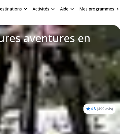
estinations
Activités
Aide
Mes programmes
eures aventures en
4.8
(
499 avis
)