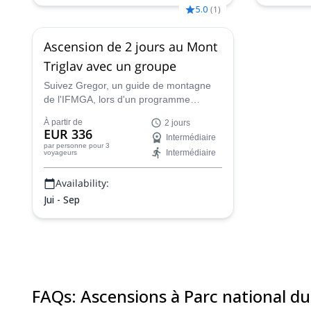
5.0
(
1
)
Ascension de 2 jours au Mont
Triglav avec un groupe
Suivez Gregor, un guide de montagne
de l'IFMGA, lors d'un programme
d'escalade de deux jours vers le
À partir de
2 jours
sommet le plus élevé et le plus
EUR 336
Intermédiaire
emblématique de Slovénie : le mont
par personne
pour 3
Intermédiaire
voyageurs
Triglav.
Availability:
Jui - Sep
FAQs
:
Ascensions à Parc national du