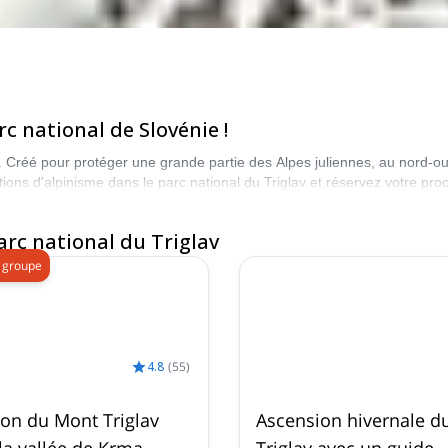
c national de Slovénie !
e. Créé pour protéger une grande partie des Alpes juliennes, au nord-ou
ions d'alpinisme dans le parc national du Triglav et réservez votre p
rc national du Triglav
 groupe
4.8
(
55
)
on du Mont Triglav
Ascension hivernale d
la vallée de Krma
Triglav avec un guide