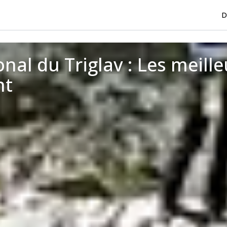
D
onal du Triglav : Les meill
nt