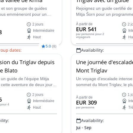
n et son groupe de guides
Rejoignez un guide certifié de 
 vous emmèneront pour un
Mitja Šorn pour un programm
 d'escalade passionnant de
d'escalade d'un ou deux jour
À partir de
2 jours
2 j
s au sommet du mont Triglav,
Triglav en hiver et vivez une 
EUR 541
8
Intermédiaire
In
de la vallée de Krma.
extraordinaire.
par personne
pour 2
Haut
Ha
voyageurs
5.0
(
8
)
roup dates:
Availability:
16 août,
19 août,
23 août,
26
Jan - Jui, Oct - Déc
sion du Triglav depuis
Une journée d'escalad
août,
2 sept.,
6 sept.,
9 sept.,
16 sept.,
20 sept.,
23 sept.,
27
de Blato
Mont Triglav
sept.
un guide de l'équipe Mitja
Un voyage d'escalade intense
 cette aventure de deux jours
sommet du Mont Triglav, le pl
 du Triglav, en partant de la
sommet de Slovénie, en comp
2 jours
1 j
 Blato et en parcourant la
Matevz, un guide de montagn
À partir de
6
Intermédiaire
EUR 309
In
 sept lacs.
l'IFMGA.
pour 4
Haut
Tr
par personne
lity:
Availability:
Jui - Sep