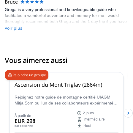
Bruce
Grega is a very professional and knowledgeable guide who
facilitated a wonderful adventure and memory for me.I would
thoroughly recommend both Grega and the 1 day trip if you have
a high level of fitness.
Voir plus
Vous aimerez aussi
4.9
(
195
)
Rejoindre un groupe
Ascension du Mont Triglav (2864m)
Rejoignez notre guide de montagne certifié UIAGM,
Mitja Šorn ou l'un de ses collaborateurs expérimentés
pour une ascension inoubliable de deux jours du Mont
2 jours
Triglav, le sommet le plus élevé de Slovénie et le cœur
À partir de
EUR 298
Intermédiaire
du magnifique Parc National du Triglav.
Haut
par personne