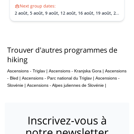
Next group dates:
2 août,
5 août,
9 août,
12 août,
16 août,
19 août,
23
août,
26 août,
30 août,
2 sept.,
6 sept.,
9 sept.,
13
sept.,
16 sept.,
20 sept.,
23 sept.,
27 sept.,
30 sept.
Trouver d'autres programmes de
hiking
Ascensions - Triglav
|
Ascensions - Kranjska Gora
|
Ascensions
- Bled
|
Ascensions - Parc national du Triglav
|
Ascensions -
Slovénie
|
Ascensions - Alpes juliennes de Slovénie
|
Inscrivez-vous à
notre newsletter