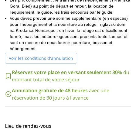
Les prix comprennent : le transfert de l'hébergement (Kranjska
La voie d'ascension la plus facile jusqu'au sommet du Mt Triglav
Gora, Bled) au point de départ et retour, la location de
Krma Valley.
est de
l'équipement, le guide, les frais encourus par le guide.
Elle implique entre 12 et 14 heures
d'escalade, pour environ 2000 m de dénivelé. Il y a aussi une via
Vous devez prévoir une somme supplémentaire (en espèces)
ferrata de 400 m.
pour l'hébergement et la nourriture au refuge Triglavski dom
na Kredarici. Remarque : en hiver, le refuge est officiellement
Parcours d'escalade de la vallée de Vrata
fermé, mais les météorologues sont présents toute l'année et
Vallée de Vrata
La voie d'escalade à partir du
est la voie la plus
sont en mesure de nous fournir nourriture, boisson et
difficile pour l'ascension de ce sommet. Elle implique une via
hébergement.
ferrata de 1500 mètres de long, avec près de 2000 mètres de
dénivelé.
Voir les conditions d'annulation
Faites-moi savoir si vous acceptez le défi d'une ascension d'un
jour du Mont Triglav. Si vous pensez que c'est trop difficile,
Réservez votre place en versant seulement 30%
du
consultez le site web de l'association.
2 jours
les programmes
montant total de votre séjour
d'escalade que je propose. Contactez-moi pour que nous
puissions discuter de la meilleure option pour vous et
Annulation gratuite de 48 heures
avec une
commencer à planifier votre aventure !
réservation de 30 jours à l'avance
Lieu de rendez-vous