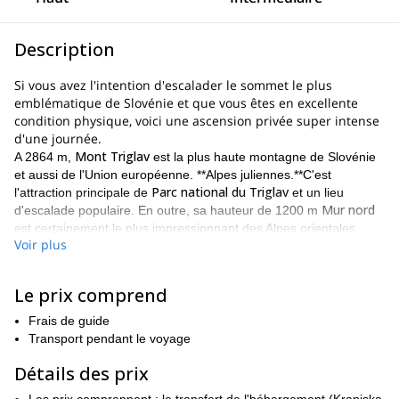
Description
Si vous avez l'intention d'escalader le sommet le plus
emblématique de Slovénie et que vous êtes en excellente
condition physique, voici une ascension privée super intense
d'une journée.
Mont Triglav
A 2864 m,
est la plus haute montagne de Slovénie
et aussi de l'Union européenne. **Alpes juliennes.**C'est
Parc national du Triglav
l'attraction principale de
et un lieu
Mur nord
d'escalade populaire. En outre, sa hauteur de 1200 m
est certainement le plus impressionnant des Alpes orientales.
Voir plus
Il existe plusieurs voies d'escalade pour gravir le mont Triglav.
Chacune d'entre elles présente des défis différents.
Le prix comprend
Il est important de considérer que les programmes d'escalade
d'une journée sont réservés aux personnes ayant une excellente
Frais de guide
condition physique. Cela signifie que vous devez avoir un niveau
Transport pendant le voyage
5 sur une échelle d'endurance de 1 à 5.
Détails des prix
Voici les 2 routes que nous pouvons prendre :
Parcours d'escalade de la vallée de Krma