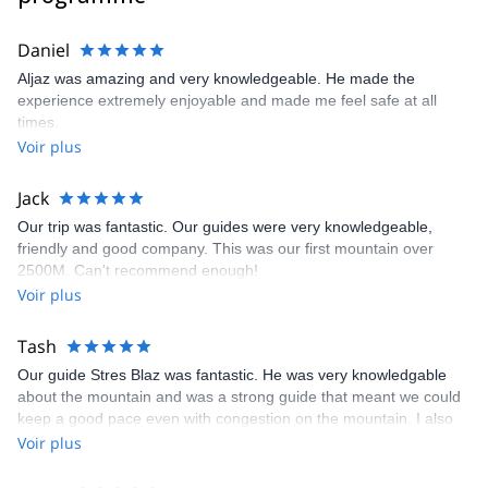
Daniel
Aljaz was amazing and very knowledgeable. He made the
experience extremely enjoyable and made me feel safe at all
times.
Voir plus
Jack
Our trip was fantastic. Our guides were very knowledgeable,
friendly and good company. This was our first mountain over
2500M. Can't recommend enough!
Voir plus
Tash
Our guide Stres Blaz was fantastic. He was very knowledgable
about the mountain and was a strong guide that meant we could
keep a good pace even with congestion on the mountain. I also
had a small injury and he was very quick to support. Thank you
Voir plus
for everything!