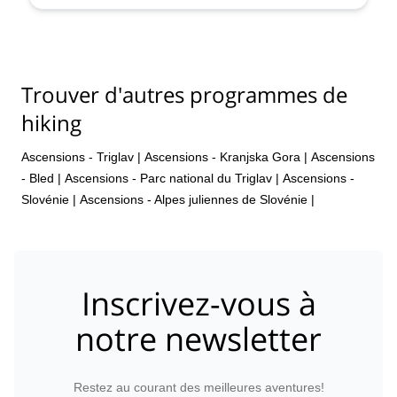
août,
26 août,
30 août,
2 sept.,
6 sept.,
9 sept.,
13
sept.,
16 sept.,
20 sept.,
23 sept.,
27 sept.,
30 sept.
Trouver d'autres programmes de
hiking
Ascensions - Triglav
|
Ascensions - Kranjska Gora
|
Ascensions
- Bled
|
Ascensions - Parc national du Triglav
|
Ascensions -
Slovénie
|
Ascensions - Alpes juliennes de Slovénie
|
Inscrivez-vous à
notre newsletter
Restez au courant des meilleures aventures!