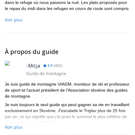
dans le refuge où nous passons la nuit. Les plats proposés pour
le repas du midi dans les refuges en cours de route sont compris
entre 5 et 9€ par plat.
Voir plus
Equipement pour l'ascension du Mt Triglav : -baudrier (je peux le
fournir) -Casque (je peux le fournir) -kitvia ferrata (je peux le
fournir) -lampe frontale -vêtements chauds (polaire...) -veste et
pantalon imperméables (en fonction des prévisions
météorologiques) -gants (il peut neiger sur la montagne en août
À propos du guide
aussi) -chapeau -lunettes de soleil, chapeau et crème solaire
(facteur élevé) -chaussures (chaussures de randonnée
recommandées) -bâtons -sac à dos (30l) -bouteille d'eau -
-Mitja
4.9
(
405
)
médicaments prescrits par votre médecin -appareil photo -barres
Guide de montagne
énergétiques, chocolats, autres aliments pour l'ascension (le
tronçon le plus long sans refuge est de 5 heures. Vous pourrez
Je suis guide de montagne UIAGM, moniteur de ski et professeur
trouver de la nourriture chaude dans les refuges, alors
de sport et l'actuel président de l'Association slovène des guides
n'exagérez pas avec les snacks). -carte de membre de l'Alpine
de montagne.
Club (si vous êtes membre, vous bénéficiez d'une réduction sur
Je suis toujours le seul guide qui peut gagner sa vie en travaillant
les nuitées, sinon ne vous inquiétez pas).
exclusivement en Slovénie. J'escalade le Triglav plus de 25 fois
par an, ce qui signifie que j'ai gravi le sommet le plus célèbre de
mon pays plus de 200 fois.
Voir plus
Si vous voulez faire de l'escalade ou du ski dans les montagnes