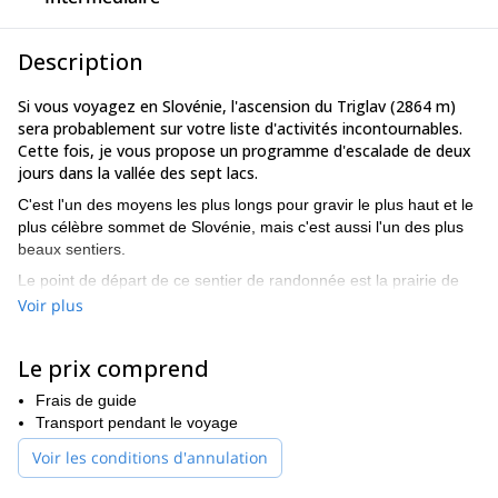
Description
Si vous voyagez en Slovénie, l'ascension du Triglav (2864 m)
sera probablement sur votre liste d'activités incontournables.
Cette fois, je vous propose un programme d'escalade de deux
jours dans la vallée des sept lacs.
C'est l'un des moyens les plus longs pour gravir le plus haut et le
plus célèbre sommet de Slovénie, mais c'est aussi l'un des plus
beaux sentiers.
Le point de départ de ce sentier de randonnée est la prairie de
Blato, située au-dessus du lac de Bohinj. Bien que nous puissions
Voir plus
choisir un point de départ plus bas dans la vallée, la montée en
voiture jusqu'à cet endroit est beaucoup plus pittoresque. De
Le prix comprend
plus, nous couvrirons une partie du dénivelé pendant le trajet en
voiture.
Frais de guide
Le premier jour de ce programme, nous parcourrons une
Transport pendant le voyage
distance de 20 kilomètres. Nous nous approcherons d'abord d'un
Voir les conditions d'annulation
refuge près des Sept Lacs, qui se trouve au-dessus des prairies
alpines. Nous y prendrons le repas du midi, puis nous