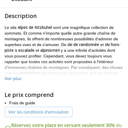
Description
Alpes de Kitzbuhel
Le site
sont une magnifique collection de
sommets. Et comme n'importe quelle autre grande chaîne de
montagnes, ils offrent de nombreuses possibilités d'admirer de
ski de randonnée
ski hors-
superbes vues et de s'amuser. De
et
piste
escalade
alpinisme
à
et
Il y a une infinité d'activités dont
vous pouvez profiter. Cependant, vous devez toujours vous
rappeler que toutes ces activités sont proposées à l'intérieur
d'immenses chaînes de montagnes. Par conséquent, des choses
avalanches
comme
peuvent arriver et arrivent, et il est toujours
Voir plus
cours de
préférable d'être préparé. D'où l'importance de ce
sécurité en cas d'avalanche
.
Alpes de Kitzbuhel
Le cours se déroulera dans le cadre de la
.
Le prix comprend
Cela vous permettra d'avoir une idée concrète de ce que vous
Frais de guide
ferez et de ce à quoi vous serez confronté. Je pense que c'est
bien plus efficace que de rester assis dans une salle de classe
Voir les conditions d'annulation
ennuyeuse.
Nous aborderons plusieurs sujets au cours de cette journée de
Réservez votre place en versant seulement 30%
du