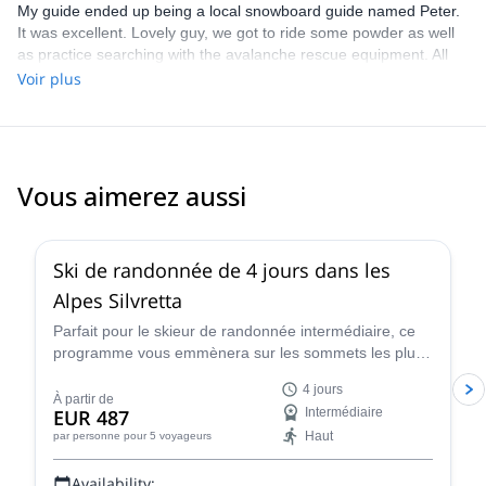
My guide ended up being a local snowboard guide named Peter.
It was excellent. Lovely guy, we got to ride some powder as well
as practice searching with the avalanche rescue equipment. All
round good day. Would highly recommend
Voir plus
Vous aimerez aussi
4.4
(
5
)
Ski de randonnée de 4 jours dans les
Alpes Silvretta
Parfait pour le skieur de randonnée intermédiaire, ce
programme vous emmènera sur les sommets les plus
célèbres des Alpes de Silvretta avec Renato, certifié
4 jours
IFMGA.
À partir de
EUR 487
Intermédiaire
Haut
par personne
pour 5 voyageurs
Availability: