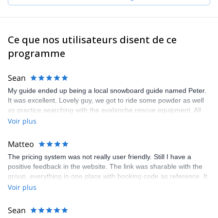
Ce que nos utilisateurs disent de ce
programme
Sean
My guide ended up being a local snowboard guide named Peter.
It was excellent. Lovely guy, we got to ride some powder as well
as practice searching with the avalanche rescue equipment. All
round good day. Would highly recommend
Voir plus
Matteo
The pricing system was not really user friendly. Still I have a
positive feedback in the website. The link was sharable with the
group, everything in one place with booking code as reference. It
was a positive experience for me. I'm happy. It was even easy to
Voir plus
organise it for the others.
Sean