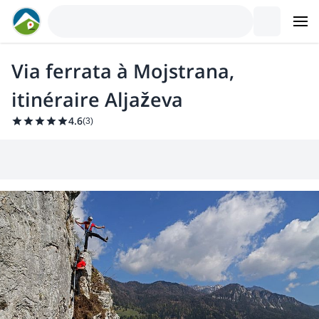
Via ferrata à Mojstrana,
itinéraire Aljaževa
4.6
(
3
)