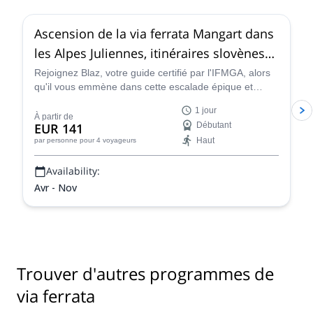
Ascension de la via ferrata Mangart dans
les Alpes Juliennes, itinéraires slovènes
et italiens
Rejoignez Blaz, votre guide certifié par l'IFMGA, alors
qu'il vous emmène dans cette escalade épique et
aventureuse sur la Via Ferrata Mangart dans les Alpes
1 jour
juliennes, un itinéraire palpitant qui consiste à grimper
À partir de
EUR 141
Débutant
sur d'immenses parois rocheuses à pic qui offrent
Haut
par personne
pour 4 voyageurs
également des vues sensationnelles sur la belle
campagne slovène.
Availability:
Avr - Nov
Trouver d'autres programmes de
via ferrata