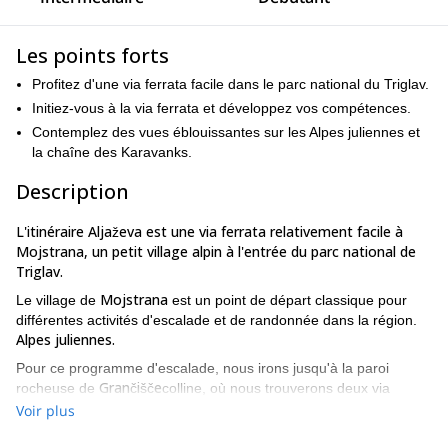
Les points forts
Profitez d'une via ferrata facile dans le parc national du Triglav.
Initiez-vous à la via ferrata et développez vos compétences.
Contemplez des vues éblouissantes sur les Alpes juliennes et
la chaîne des Karavanks.
Description
L'itinéraire Aljaževa est une via ferrata relativement facile à
Mojstrana, un petit village alpin à l'entrée du parc national de
Triglav.
Mojstrana
Le village de
est un point de départ classique pour
différentes activités d'escalade et de randonnée dans la région.
Alpes juliennes.
Pour ce programme d'escalade, nous irons jusqu'à la paroi
Grančišče
rocheuse de
colline, où nous trouverons deux via
ferratas passionnantes et sécurisées.
Voir plus
**L'Aljaževa est une via ferrata de niveau B.**qui est considéré