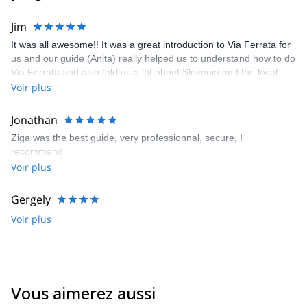
Jim
It was all awesome!! It was a great introduction to Via Ferrata for
us and our guide (Anita) really helped us to understand how to do
Via Ferrata and also told us a lot about Slovenia and the local
area. We really enjoyed it and would recommend Anita and Kofler
Voir plus
Sport.
Jonathan
Ziga was the best guide, very professionnal, secure, I
recommend
Voir plus
Gergely
Voir plus
Vous aimerez aussi
4.9
(
11
)