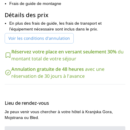
Frais de guide de montagne
peux vous ramener directement à votre hôtel. Ce qui fait que ce
via ferrata
programme est entièrement consacré à la...
. Et quand
Détails des prix
Route de Hanzova
il s'agit de la
En soi, bien qu'elle puisse
sembler précaire, vous pouvez être assuré qu'elle est
En plus des frais de guide, les frais de transport et
extrêmement sûre, et vous serez en sécurité tout le temps et
l'équipement nécessaire sont inclus dans le prix.
correctement guidé à chaque étape.
Voir les conditions d'annulation
Il y a une raison pour laquelle les via ferratas sont si populaires
en Slovénie. Les Alpes juliennes comptent un certain nombre
Réservez votre place en versant seulement 30%
du
de sommets qui semblent parfaits pour elles. Et la Mala
montant total de votre séjour
Mojstrovka est en tête de liste ou presque. Si vous voulez en
faire l'expérience par vous-même, envoyez-moi une demande.
Annulation gratuite de 48 heures
avec une
Slovénie
Aimeriez-vous escalader la plus haute montagne de
sur
réservation de 30 jours à l'avance
un seul jour
cette fantastique
? Alors rejoignez-moi sur
ascension privée du Mont Triglav
.
Lieu de rendez-vous
Je peux venir vous chercher à votre hôtel à Kranjska Gora,
Mojstrana ou Bled.