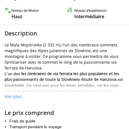
Niveau de fitness
Niveau d'expérience
Haut
Intermédiaire
Description
Le Mala Mojstrovka (2 332 m), l'un des nombreux sommets
magnifiques des Alpes juliennes de Slovénie, est une
montagne à visiter. Ce programme vous permettra de vous
familiariser avec le sommet le long de la passionnante via
ferrata de Hanzova.
les itinéraires de via ferrata les plus populaires et les
L'un des
plus passionnants de toute la Slovénie
Route de Hanzova
le
est
inoubliable. Ce n'est pas pour les âmes sensibles, car les vues
sont si incroyables qu'elles peuvent ébranler ceux qui ont le
Voir plus
vertige, mais cet itinéraire vous offrira une abondance de vues et
Mala Mojstrovka
de souvenirs de l'histoire de l'Europe.
.
En plus de l'excitation de ce programme, il y a aussi beaucoup de
Le prix comprend
commodité. Je viendrai volontiers vous chercher à votre hôtel et
Frais de guide
Mala Mojstrovka
vous emmènerai directement à l'aéroport.
où
Transport pendant le voyage
vous pourrez commencer l'aventure. Et à la fin de la journée, je