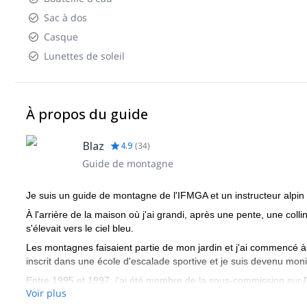
Sac à dos
Casque
Lunettes de soleil
À propos du guide
Blaz
4.9
(
34
)
Guide de montagne
Je suis un guide de montagne de l'IFMGA et un instructeur alpin
À l'arrière de la maison où j'ai grandi, après une pente, une coll
s'élevait vers le ciel bleu.
Les montagnes faisaient partie de mon jardin et j'ai commencé à p
inscrit dans une école d'escalade sportive et je suis devenu mon
Entre 1995 et 1997, j'ai été membre de la sous-commission sur l
Voir plus
j'ai été chef de la Commission pour l'alpinisme.