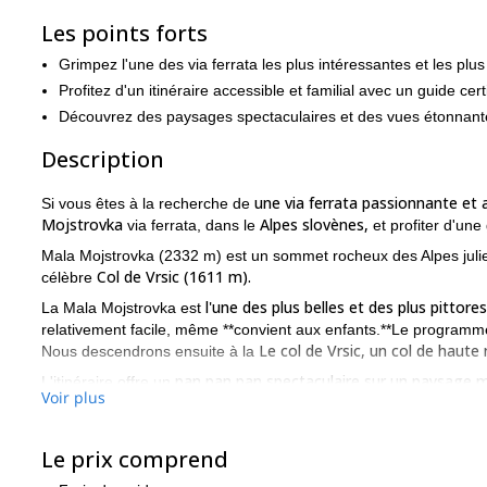
Les points forts
Grimpez l'une des via ferrata les plus intéressantes et les plu
Profitez d'un itinéraire accessible et familial avec un guide cert
Découvrez des paysages spectaculaires et des vues étonnante
Description
une via ferrata passionnante et 
Si vous êtes à la recherche de
Mojstrovka
Alpes slovènes,
via ferrata, dans le
et profiter d'un
Mala Mojstrovka (2332 m) est un sommet rocheux des Alpes julienn
Col de Vrsic (1611 m).
célèbre
l'une des plus belles et des plus pittore
La Mala Mojstrovka est
relativement facile, même **convient aux enfants.**Le program
Le col de Vrsic, un col de haut
Nous descendrons ensuite à la
pan pan pan spectaculaire sur un paysage 
L'itinéraire offre un
Voir plus
traversée, avec la possibilité de sortir et de descendre en cours 
vestiges de la Première Guerre mondiale,
comme une chapelle ru
Alors qu'est-ce que vous attendez ? Envoyez-moi une demande 
Le prix comprend
votre programme et préparez-vous à vivre un grand voyage d'