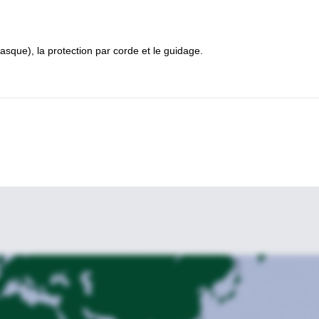
escalade du cél
e guide également d'autres grandes émissions, dont la
sque), la protection par corde et le guidage.