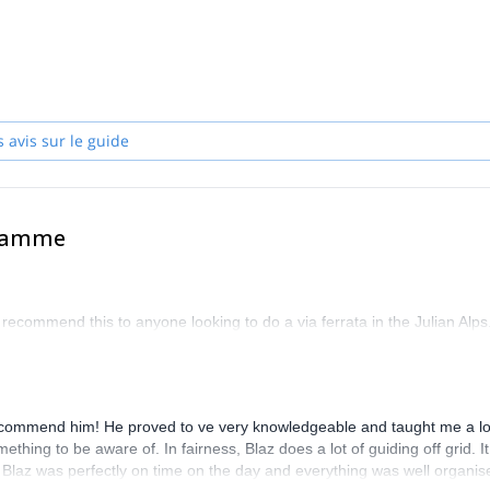
s expéditions en Amérique du Nord et du Sud, dans l'Himalaya, dans le T
 et en France. Les longues ascensions hivernales et les arêtes sont tou
ies de la paroi nord du Ribezni, Možnica (700m, V+, 5, UIAA VI/A1) et d
et traversée d'arête complète). D'autres ascensions mémorables ont ét
s avis sur le guide
m) et la traversée d'arête de Peuterey en Slovénie, parmi beaucoup
2010.
gramme
, d'escalade et de cascade de glace en Slovénie, notamment dans le
recommend this to anyone looking to do a via ferrata in the Julian Alps
y recommend him! He proved to ve very knowledgeable and taught me a lo
thing to be aware of. In fairness, Blaz does a lot of guiding off grid. I
s. Blaz was perfectly on time on the day and everything was well organis