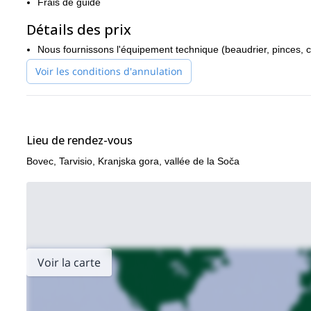
Frais de guide
nombreuses possibilités de via ferrata
La Slovénie propose
et j
mont Triglav
Détails des prix
. Regardez-les !
Nous fournissons l'équipement technique (beaudrier, pinces, ca
Voir les conditions d'annulation
Lieu de rendez-vous
Bovec, Tarvisio, Kranjska gora, vallée de la Soča
Voir la carte