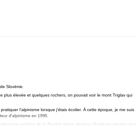
 de Slovénie.
ine plus élevée et quelques rochers, on pouvait voir le mont Triglav qui
ratiquer l'alpinisme lorsque j'étais écolier. À cette époque, je me suis
iteur d'alpinisme en 1995.
'alpinisme extrême de la Société alpine slovène. Quelques années plus