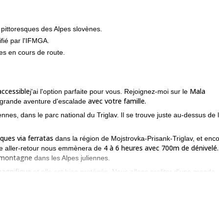
s pittoresques des Alpes slovènes.
ifié par l'IFMGA.
s en cours de route.
accessible
Mala
j'ai l'option parfaite pour vous. Rejoignez-moi sur le
avec votre famille.
e grande aventure d'escalade
es, dans le parc national du Triglav. Il se trouve juste au-dessus de 
sques via ferratas
dans la région de Mojstrovka-Prisank-Triglav, et enc
4 à 6 heures avec 700m de dénivelé.
me aller-retour nous emmènera de
e montagne
dans les Alpes juliennes.
magnifique
et elle est bien protégée. Nous allons profiter d'une grande
le
de route. En outre, nous aurons la possibilité de visiter d'intéressants
sse, ou un tunnel d'hiver autrichien.
si vous voulez me rejoindre sur cette grande via ferrata ! Réservez
escalade.