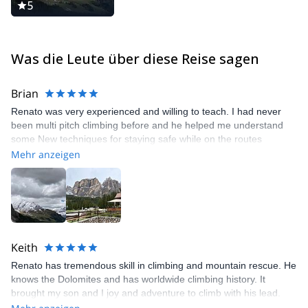
5
Was die Leute über diese Reise sagen
Brian
Renato was very experienced and willing to teach. I had never
been multi pitch climbing before and he helped me understand
some New techniques for staying safe while on the routes
Mehr anzeigen
Keith
Renato has tremendous skill in climbing and mountain rescue. He
knows the Dolomites and has worldwide climbing history. It
brought my son and I joy and adventure to climb with his lead.
Thank you Renator. I recommend his climbing guide skills and he