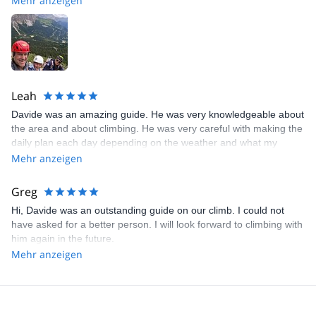
Mehr anzeigen
is extremely helpful and friendly.
Leah
Davide was an amazing guide. He was very knowledgeable about
the area and about climbing. He was very careful with making the
daily plan each day depending on the weather and what my
interests were. He is very patient and great with beginners. He
Mehr anzeigen
made my trip to the Dolomites very enjoyable. I recommend him
very highly.
Greg
Hi, Davide was an outstanding guide on our climb. I could not
have asked for a better person. I will look forward to climbing with
him again in the future.
Mehr anzeigen