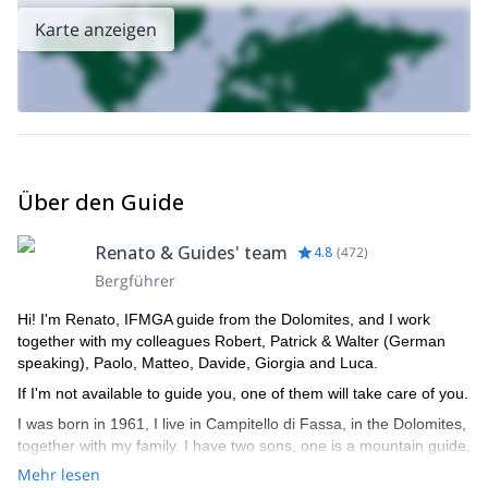
Karte anzeigen
Über den Guide
Renato & Guides' team
4.8
(
472
)
Bergführer
Hi! I'm Renato, IFMGA guide from the Dolomites, and I work
together with my colleagues Robert, Patrick & Walter (German
speaking), Paolo, Matteo, Davide, Giorgia and Luca.
If I'm not available to guide you, one of them will take care of you.
I was born in 1961, I live in Campitello di Fassa, in the Dolomites,
together with my family. I have two sons, one is a mountain guide,
the other is a ski instructor. I am a certified mountain guide since
Mehr lesen