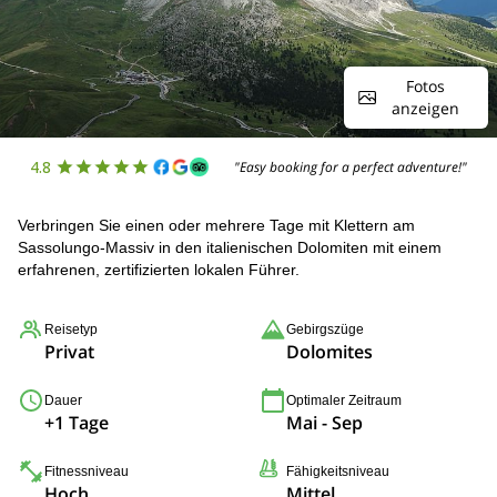
Fotos
anzeigen
4.8
"Easy booking for a perfect adventure!"
Verbringen Sie einen oder mehrere Tage mit Klettern am
Sassolungo-Massiv in den italienischen Dolomiten mit einem
erfahrenen, zertifizierten lokalen Führer.
Reisetyp
Gebirgszüge
Privat
Dolomites
Dauer
Optimaler Zeitraum
+1 Tage
Mai - Sep
Fitnessniveau
Fähigkeitsniveau
Hoch
Mittel