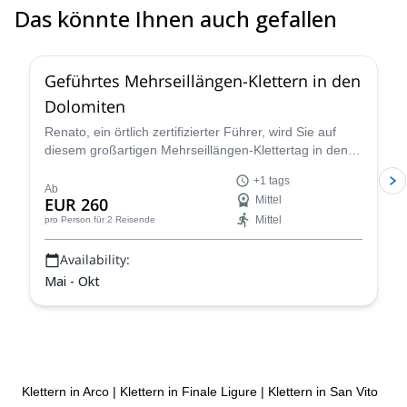
Das könnte Ihnen auch gefallen
4.7
(
32
)
Geführtes Mehrseillängen-Klettern in den
Dolomiten
Renato, ein örtlich zertifizierter Führer, wird Sie auf
diesem großartigen Mehrseillängen-Klettertag in den
Dolomiten, einem Paradies für Kletterer, begleiten!
+1 tags
Ab
EUR 260
Mittel
Mittel
pro Person
für 2 Reisende
Availability:
Mai - Okt
Klettern in Arco
|
Klettern in Finale Ligure
|
Klettern in San Vito