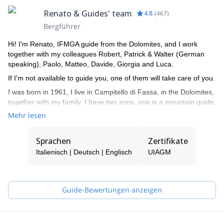
Renato & Guides' team
4.8
(
467
)
Bergführer
Hi! I'm Renato, IFMGA guide from the Dolomites, and I work
together with my colleagues Robert, Patrick & Walter (German
speaking), Paolo, Matteo, Davide, Giorgia and Luca.
If I'm not available to guide you, one of them will take care of you.
I was born in 1961, I live in Campitello di Fassa, in the Dolomites,
together with my family. I have two sons, one is a mountain guide,
the other is a ski instructor. I am a certified mountain guide since
Mehr lesen
1982, an instructor of guides, alpine ski instructor and a Federal
coach for ISEF.
Sprachen
Zertifikate
Being in the mountains has always been my passion, guiding
Italienisch | Deutsch | Englisch
UIAGM
people, teaching them climbing, mountaineering... during the
various seasons of the year. I very much enjoy drawing nice
curves in fresh powder snow and discover the charm of the
frozen waterfalls.
Guide-Bewertungen anzeigen
My curriculum and professional mountaineering is made of many
ascents and some openings of routes in the Dolomites and the
Alps. I climbed in Yosemite Valley (California), Ben Nevis