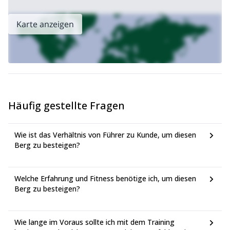
Ich liebe die Dolomiten und die vielen Möglichkeiten zum
Felsklettern, die sie bieten. Wenn Sie also nach weiteren
Karte anzeigen
Abenteuern suchen, schauen Sie sich die Reisen zur
Rosengartengruppe
Vajolet-Türmen
oder zu den
an.
Häufig gestellte Fragen
Wie ist das Verhältnis von Führer zu Kunde, um diesen
Berg zu besteigen?
Welche Erfahrung und Fitness benötige ich, um diesen
Berg zu besteigen?
Wie lange im Voraus sollte ich mit dem Training