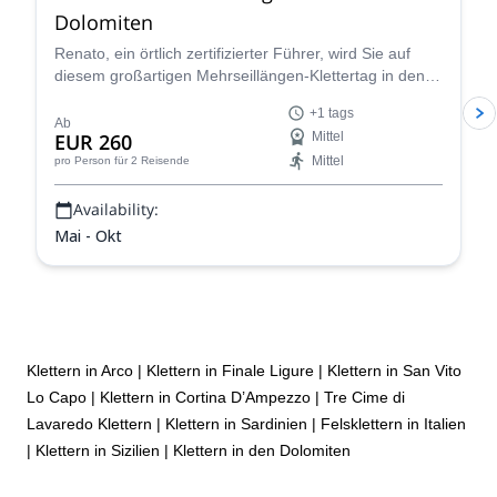
Dolomiten
Renato, ein örtlich zertifizierter Führer, wird Sie auf
diesem großartigen Mehrseillängen-Klettertag in den
Dolomiten, einem Paradies für Kletterer, begleiten!
+1 tags
Ab
EUR 260
Mittel
Mittel
pro Person
für 2 Reisende
Availability:
Mai - Okt
Klettern in Arco
|
Klettern in Finale Ligure
|
Klettern in San Vito
Lo Capo
|
Klettern in Cortina D’Ampezzo
|
Tre Cime di
Lavaredo Klettern
|
Klettern in Sardinien
|
Felsklettern in Italien
|
Klettern in Sizilien
|
Klettern in den Dolomiten