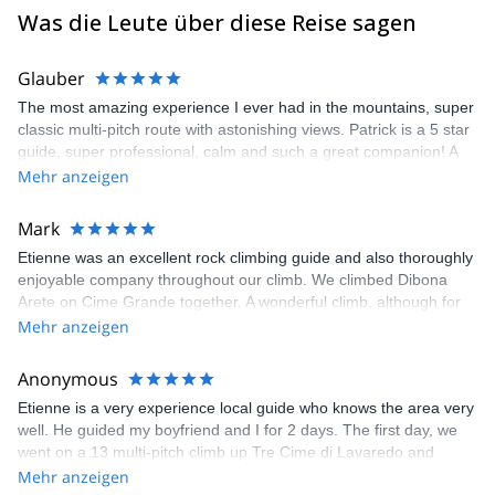
(Scotland) and Norway, Greece, Spain and Sardinia. I did also
Was die Leute über diese Reise sagen
several high altitude climbs like Mt Denali (Alaska), Ama Dablam
(6828m), Cho Oyu (8201m), Manaslu (8163m), Shivling in India
Glauber
(6545m), Cotopaxi and Chimborazo in Ecuador (5897m and
6310m), Patagonia (Argentina).
The most amazing experience I ever had in the mountains, super
classic multi-pitch route with astonishing views. Patrick is a 5 star
Feel free to get in touch with me if you are coming in the
guide, super professional, calm and such a great companion! A
Dolomites for skiing (alpine, freeride and ski touring), rock
super fun day to be remembered forever.
Mehr anzeigen
climbing, sport climbing and multi pitch climbing. It will be my
pleasure to guide you here and let you discover my secret spots.
Mark
Etienne was an excellent rock climbing guide and also thoroughly
enjoyable company throughout our climb. We climbed Dibona
Arete on Cime Grande together. A wonderful climb, although for
me some challenging moves which I only completed because
Mehr anzeigen
Etienne was taking great care of belaying me. I've no hesitation in
recommending Etienne. Very well organised by explore-
Anonymous
share.com too.
Etienne is a very experience local guide who knows the area very
well. He guided my boyfriend and I for 2 days. The first day, we
went on a 13 multi-pitch climb up Tre Cime di Lavaredo and
Etienne guided us up the mountain efficiently and safely while
Mehr anzeigen