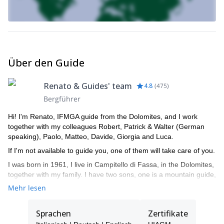
Über den Guide
Renato & Guides' team
4.8
(
475
)
Bergführer
Hi! I'm Renato, IFMGA guide from the Dolomites, and I work
together with my colleagues Robert, Patrick & Walter (German
speaking), Paolo, Matteo, Davide, Giorgia and Luca.
If I'm not available to guide you, one of them will take care of you.
I was born in 1961, I live in Campitello di Fassa, in the Dolomites,
together with my family. I have two sons, one is a mountain guide,
the other is a ski instructor. I am a certified mountain guide since
Mehr lesen
1982, an instructor of guides, alpine ski instructor and a Federal
coach for ISEF.
Sprachen
Zertifikate
Being in the mountains has always been my passion, guiding