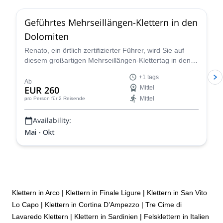
Geführtes Mehrseillängen-Klettern in den
Dolomiten
Renato, ein örtlich zertifizierter Führer, wird Sie auf
diesem großartigen Mehrseillängen-Klettertag in den
Dolomiten, einem Paradies für Kletterer, begleiten!
+1 tags
Ab
EUR 260
Mittel
Mittel
pro Person
für 2 Reisende
Availability:
Mai - Okt
Klettern in Arco
|
Klettern in Finale Ligure
|
Klettern in San Vito
Lo Capo
|
Klettern in Cortina D’Ampezzo
|
Tre Cime di
Lavaredo Klettern
|
Klettern in Sardinien
|
Felsklettern in Italien