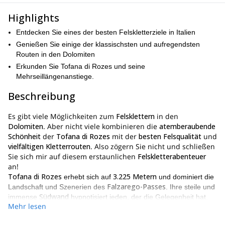
Highlights
Entdecken Sie eines der besten Felskletterziele in Italien
Genießen Sie einige der klassischsten und aufregendsten
Routen in den Dolomiten
Erkunden Sie Tofana di Rozes und seine
Mehrseillängenanstiege.
Beschreibung
Es gibt viele Möglichkeiten zum
Felsklettern
in den
Dolomiten
. Aber nicht viele kombinieren die
atemberaubende
Schönheit
der
Tofana di Rozes
mit der
besten Felsqualität
und
vielfältigen Kletterrouten
. Also zögern Sie nicht und schließen
Sie sich mir auf diesem erstaunlichen
Felskletterabenteuer
an!
Tofana di Rozes
3.225 Metern
erhebt sich auf
und dominiert die
Falzarego-Passes
Landschaft und Szenerien des
. Ihre steile und
Südwand
immense
hypnotisiert jeden, der die Gelegenheit hat,
Mehr lesen
sie zu sehen.
viele Klettermöglichkeiten
Es gibt hier
, von langen und