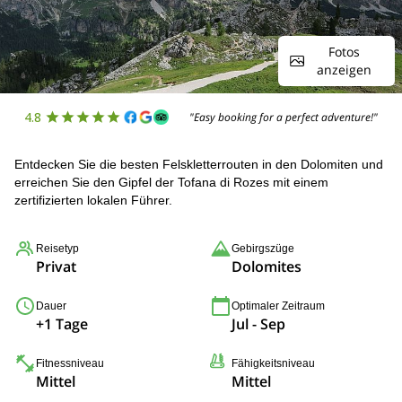
Fotos
anzeigen
4.8
"Easy booking for a perfect adventure!"
Entdecken Sie die besten Felskletterrouten in den Dolomiten und
erreichen Sie den Gipfel der Tofana di Rozes mit einem
zertifizierten lokalen Führer.
Reisetyp
Gebirgszüge
Privat
Dolomites
Dauer
Optimaler Zeitraum
+1 Tage
Jul - Sep
Fitnessniveau
Fähigkeitsniveau
Mittel
Mittel