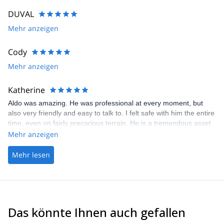
DUVAL
Mehr anzeigen
Cody
Mehr anzeigen
Katherine
Aldo was amazing. He was professional at every moment, but
also very friendly and easy to talk to. I felt safe with him the entire
time, even on fairly precarious terrain. He is a tremendous asset
to your company.
Mehr anzeigen
Mehr lesen
Das könnte Ihnen auch gefallen
4.7
(
32
)