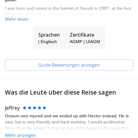
I was born and raised in the hamlet of Yarush in 1987, at the foot
of the Cordillera Blanca. From very young age i was born my
Mehr lesen
passion for the mountains. In 2003 I started as enthusiast to
climbing in rock next to my brother Eloy. In 2009 i obtained the
title as ''official guide of high mountain''. I enjoy doing sports
Sprachen
Zertifikate
climbing and opening new routes in the cordillera Blanca, and in
| Englisch
AGMP | UIAGM
other countries. My wide experience has taken me to climb most
of the mountains in cordillera blanca.
Guide-Bewertungen anzeigen
Was die Leute über diese Reise sagen
Jeffrey
Octavio wss injured and we ended up with Hector instead. He is
new, but is very friendly and hard working. I would acclimatize
more than the stated 3 days at one of the lagoons if you want to
increase your chance at success. Communication was lacking a
Mehr anzeigen