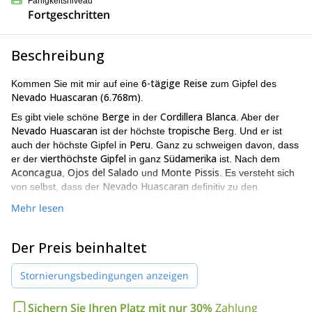
Fähigkeitsniveau
Fortgeschritten
Beschreibung
6-tägige Reise
Kommen Sie mit mir auf eine
zum Gipfel des
Nevado Huascaran (6.768m)
.
Berge
Cordillera Blanca
Es gibt viele schöne
in der
. Aber der
Nevado Huascaran
tropische
ist der höchste
Berg. Und er ist
Peru
auch der höchste Gipfel in
. Ganz zu schweigen davon, dass
vierthöchste Gipfel
Südamerika
er der
in ganz
ist. Nach dem
Aconcagua
Ojos del Salado
Monte Pissis
,
und
. Es versteht sich
Nevado Huascaran
von selbst, dass der
definitiv zu den
beeindruckendsten Gipfeln der Welt gehört. Und bei einer
Mehr lesen
solchen Liste von Auszeichnungen ist es leicht zu verstehen,
warum das Besteigen ein solches Abenteuer wäre.
Der Preis beinhaltet
Die Details des Aufstiegs lesen sich wie eine Legende. Wenn man
sie laut vorliest, klingen sie wie die Notizen eines Entdeckers auf
Stornierungsbedingungen anzeigen
El Dorado
der Suche nach
, dessen Geschichten als wilde Fiktion
abgetan werden. Ob es nun darum geht, durch einen magischen
Eukalyptuswald
zu wandern oder durch eine riesige
Sichern Sie Ihren Platz mit nur 30%
Zahlung