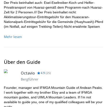
Der Preis beinhaltet auch: Esel-Eseltreiber-Koch und Helfer-
Privattransport von Huaraz-gemäß dem Programm-nach Huaraz-
Zelt für 2 Personen./// Der Preis beinhaltet nicht:
Akklimatisierungstour-Eintrittsgebühr für den Huascaran-
Nationalpark-Eintrittsgebühr für die Gemeinde (Huayhuash)-Pferd
(im Notfall, auf einigen Trekking-Teilen)-Nicht erwähnte Speisen
und Getränke-Persönliche Camping- und Kletterausrüstung
(Schlafsack, Kletterstiefel, Steigeisen, Eispickel, Gamaschen,
Mehr lesen
Gurtzeug, Schneebrille, geeignete Kleidung, persönliche
Medikamente, etc.)
Über den Guide
Octavio
4.9
(
25
)
Bergführer
Founder, manager and IFMGA Mountain Guide of Andean Peaks.
I work together with my brother Eloy and a team of IFMGA
mountain guides, and UIMLA Mountain Leaders. If I'm not
available to guide you, one of my qualified colleagues will be your
guide.