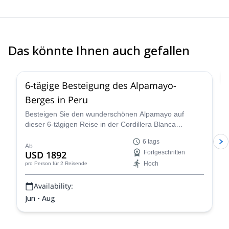
little prior to the trip with no contact until the day before the trip.
Overall the crew was great and went above and beyond my
expectations.
Das könnte Ihnen auch gefallen
2.0
(
1
)
6-tägige Besteigung des Alpamayo-
Berges in Peru
Besteigen Sie den wunderschönen Alpamayo auf
dieser 6-tägigen Reise in der Cordillera Blanca
zusammen mit Percy, einem IFMGA-zertifizierten
6 tags
Bergführer, und erleben Sie ein fantastisches
Ab
USD 1892
Fortgeschritten
Bergsteigerabenteuer!
Hoch
pro Person
für 2 Reisende
Availability:
Jun - Aug