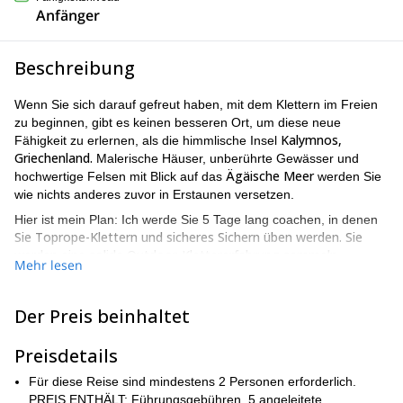
Anfänger
Beschreibung
Wenn Sie sich darauf gefreut haben, mit dem Klettern im Freien
zu beginnen, gibt es keinen besseren Ort, um diese neue
Kalymnos,
Fähigkeit zu erlernen, als die himmlische Insel
Griechenland.
Malerische Häuser, unberührte Gewässer und
Ägäische Meer
hochwertige Felsen mit Blick auf das
werden Sie
wie nichts anderes zuvor in Erstaunen versetzen.
Hier ist mein Plan: Ich werde Sie 5 Tage lang coachen, in denen
Sie Toprope-Klettern und sicheres Sichern üben werden. Sie
werden eine solide Outdoor-Klettererfahrung sammeln,
Mehr lesen
grundlegende Sicherheitsfähigkeiten erlernen und das Vertrauen
aufbauen, das Sie benötigen, um die Spitze Ihrer wildesten
Träume zu erreichen! Wir werden die folgenden Themen
Der Preis beinhaltet
abdecken:
Preisdetails
Eine solide und authentische Outdoor-Klettererfahrung
sammeln
Für diese Reise sind mindestens 2 Personen erforderlich.
PREIS ENTHÄLT: Führungsgebühren, 5 angeleitete
Coaching und Training zur Verbesserung Ihrer Technik