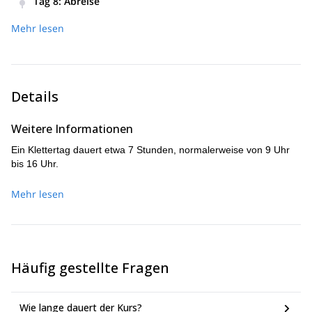
Tag 8
:
Abreise
und gelbem Kalkstein gelangen und sie erklimmen. Abends
werden wir im Hafen zu Abend essen.
Mehr lesen
Details
Weitere Informationen
Ein Klettertag dauert etwa 7 Stunden, normalerweise von 9 Uhr
bis 16 Uhr.
Mehr lesen
Häufig gestellte Fragen
Wie lange dauert der Kurs?