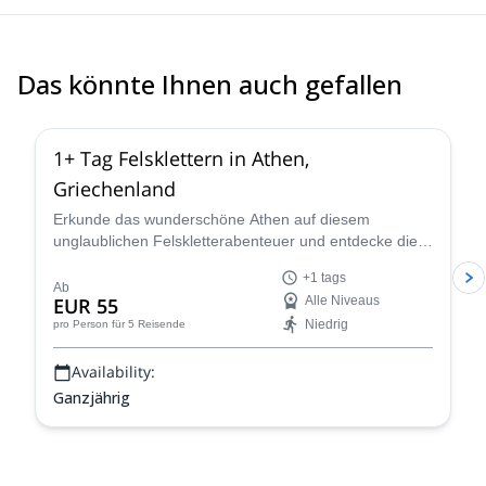
Das könnte Ihnen auch gefallen
4.9
(
73
)
1+ Tag Felsklettern in Athen,
Griechenland
Erkunde das wunderschöne Athen auf diesem
unglaublichen Felskletterabenteuer und entdecke die
besten Routen mit Dimitris, einem lokalen HMGA-
+1 tags
Bergführer.
Ab
EUR 55
Alle Niveaus
Niedrig
pro Person
für 5 Reisende
Availability:
Ganzjährig