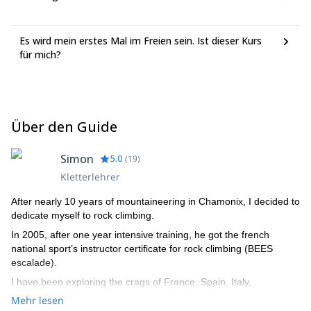
Es wird mein erstes Mal im Freien sein. Ist dieser Kurs
für mich?
Über den Guide
Simon
5.0
(
19
)
Kletterlehrer
After nearly 10 years of mountaineering in Chamonix, I decided to
dedicate myself to rock climbing.
In 2005, after one year intensive training, he got the french
national sport’s instructor certificate for rock climbing (BEES
escalade).
I have been exploring the crags of France, Spain, Italy,
Switzerland, Canada and China. I finally decided to set up his
Mehr lesen
climbing school in the island of Kalymnos (Greece). The beautiful