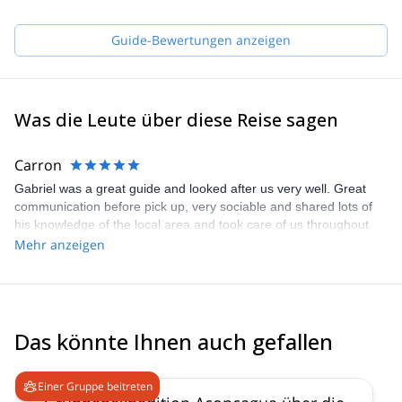
Guide-Bewertungen anzeigen
Was die Leute über diese Reise sagen
Carron
Gabriel was a great guide and looked after us very well. Great
communication before pick up, very sociable and shared lots of
his knowledge of the local area and took care of us throughout
the whole trek. Wouldn’t hesitate to book again if in the area.
Mehr anzeigen
Das könnte Ihnen auch gefallen
4.6
(
8
)
Einer Gruppe beitreten