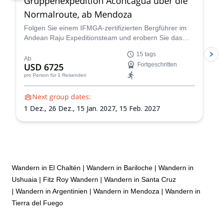
Gruppenexpedition Aconcagua über die
Normalroute, ab Mendoza
Folgen Sie einem IFMGA-zertifizierten Bergführer im
Andean Raju Expeditionsteam und erobern Sie das
Dach der Anden auf dieser 15-tägigen Expedition zum
15 tags
Aconcagua ab Mendoza.
Ab
USD 6725
Fortgeschritten
pro Person
für 1 Reisenden
Next group dates:
1 Dez.,
26 Dez.,
15 Jan. 2027,
15 Feb. 2027
Wandern in El Chaltén
|
Wandern in Bariloche
|
Wandern in
Ushuaia
|
Fitz Roy Wandern
|
Wandern in Santa Cruz
|
Wandern in Argentinien
|
Wandern in Mendoza
|
Wandern in
Tierra del Fuego