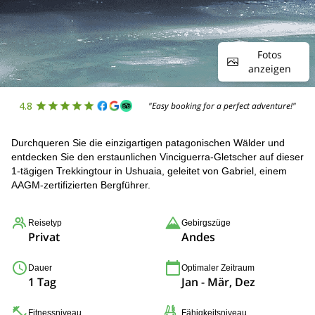
Fotos
anzeigen
4.8
"Easy booking for a perfect adventure!"
Durchqueren Sie die einzigartigen patagonischen Wälder und
entdecken Sie den erstaunlichen Vinciguerra-Gletscher auf dieser
1-tägigen Trekkingtour in Ushuaia, geleitet von Gabriel, einem
AAGM-zertifizierten Bergführer.
Reisetyp
Gebirgszüge
Privat
Andes
Dauer
Optimaler Zeitraum
1 Tag
Jan - Mär, Dez
Fitnessniveau
Fähigkeitsniveau