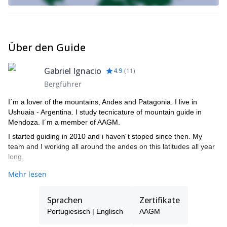
Über den Guide
Gabriel Ignacio
4.9
(
11
)
Bergführer
I´m a lover of the mountains, Andes and Patagonia. I live in
Ushuaia - Argentina. I study tecnicature of mountain guide in
Mendoza. I´m a member of AAGM.
I started guiding in 2010 and i haven´t stoped since then. My
team and I working all around the andes on this latitudes all year
long.
Please get in touch with me if you wish to be guided dring one of
Mehr lesen
your next trip. It will be my pleasure to accompany you and make
sure the time we spend together becomes unique... If i´m busy
Sprachen
Zertifikate
when you want to come, you will be guided by another expert of
our team.
Portugiesisch | Englisch
AAGM