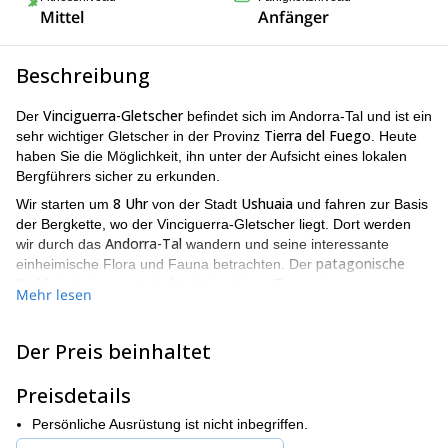
Mittel
Anfänger
Beschreibung
Vinciguerra-Gletscher
Der
befindet sich im Andorra-Tal und ist ein
Tierra del Fuego
sehr wichtiger Gletscher in der Provinz
. Heute
haben Sie die Möglichkeit, ihn unter der Aufsicht eines lokalen
Bergführers sicher zu erkunden.
8 Uhr
Ushuaia
Wir starten um
von der Stadt
und fahren zur Basis
der Bergkette, wo der Vinciguerra-Gletscher liegt. Dort werden
Andorra-Tal
wir durch das
wandern und seine interessante
patagonische
einheimische Flora und Fauna betrachten. Der
Wald
wird eine zentrale Attraktion dieser Tour sein.
Mehr lesen
Wenn Sie an diesem Programm teilnehmen möchten, empfehle
eine sehr gute körperliche Verfassung
ich Ihnen,
zu haben. Die
Der Preis beinhaltet
Teilnehmer werden während der Wanderung einen
500 Metern
Höhenunterschied von etwa
erleben.
Preisdetails
Haben Sie schon einmal Patagonien erkundet? Diese
Trekkingtour in Ushuaia ist die perfekte Gelegenheit dazu.
Persönliche Ausrüstung ist nicht inbegriffen.
Senden Sie Ihre Anfrage und buchen Sie jetzt. Ich kann Ihnen