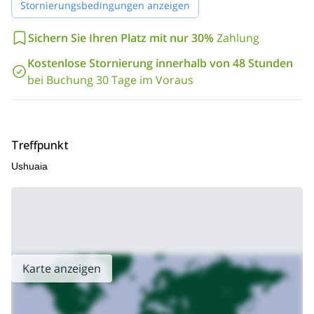
Stornierungsbedingungen anzeigen
versichern, dass es eine fantastische Erfahrung sein wird!
Trekkingprogramm zum Martial-Gletscher
Ich biete auch ein
an.
Sichern Sie Ihren Platz mit nur 30%
Zahlung
Schauen Sie es sich an!
Kostenlose Stornierung innerhalb von 48 Stunden
bei Buchung 30 Tage im Voraus
Treffpunkt
Ushuaia
Karte anzeigen