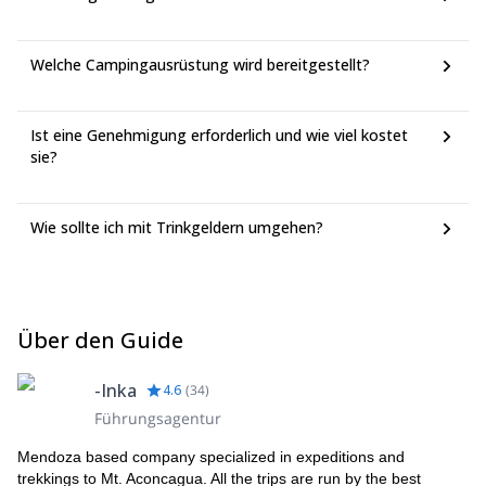
US$1,083 Hin- und Rückflug
Fluggesellschaft: Aerolineas Argentinas - Delta JFK–EZE (10
h 55 m) US$1,270 Hin- und Rückflug
Welche Campingausrüstung wird bereitgestellt?
Von Buenos Aires nach Mendoza:
Fluggesellschaft: Aerolineas Argentinas AEP–MDZ (1 h 55
m) US$115 Hin- und Rückflug
Ist eine Genehmigung erforderlich und wie viel kostet
Fluggesellschaft: LATAM betrieben von Latam Airlines
sie?
Argentina AEP–MDZ (1 h 52 m) US$117 Hin- und Rückflug
(*) Der Gesamtpreis beinhaltet Steuern + Gebühren für 1
Erwachsenen. Zusätzliche Gepäckgebühren und andere
Wie sollte ich mit Trinkgeldern umgehen?
Gebühren können anfallen.
Über den Guide
-Inka
4.6
(
34
)
Führungsagentur
Mendoza based company specialized in expeditions and
trekkings to Mt. Aconcagua. All the trips are run by the best