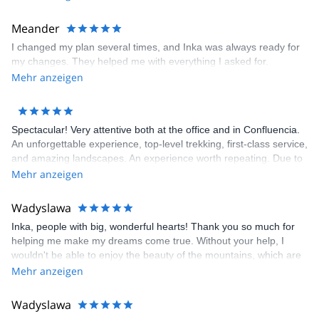
Meander
I changed my plan several times, and Inka was always ready for
my changes. They helped me with everything I asked for.
Mehr anzeigen
Spectacular! Very attentive both at the office and in Confluencia.
An unforgettable experience, top-level trekking, first-class service,
and amazing landscapes. An experience worth repeating. Due to
the season, we only made it to Plaza Francia, but we're definitely
Mehr anzeigen
coming back for more.
Wadyslawa
Inka, people with big, wonderful hearts! Thank you so much for
helping me make my dreams come true. Without your help, I
wouldn't be able to enjoy the beauty of the mountains, which are
my passion. A three-day trek to Plaza Francia is an unforgettable
Mehr anzeigen
experience. Wonderful people, wonderful company, with angelic
patience, perfect organization, and delicious food. Inka is perfect.
Wadyslawa
I'm already dreaming of new expeditions!!!