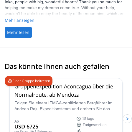
Inka, people with big, wonderful hearts! Thank you so much for
helping me make my dreams come true. Without your help, I
wouldn't be able to enjoy the beauty of the mountains, which are
my passion. A three-day trek to Plaza Francia is an unforgettable
Mehr anzeigen
experience. Wonderful people, wonderful company, with angelic
patience, perfect organization, and delicious food. Inka is perfect.
Mehr lesen
I'm already dreaming of new expeditions!!!
Das könnte Ihnen auch gefallen
4.6
(
8
)
Einer Gruppe beitreten
Gruppenexpedition Aconcagua über die
Normalroute, ab Mendoza
Folgen Sie einem IFMGA-zertifizierten Bergführer im
Andean Raju Expeditionsteam und erobern Sie das
Dach der Anden auf dieser 15-tägigen Expedition zum
15 tags
Aconcagua ab Mendoza.
Ab
USD 6725
Fortgeschritten
pro Person
für 1 Reisenden