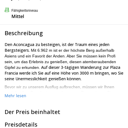
Fähigkeitsniveau
Mittel
Beschreibung
Den Aconcagua zu besteigen, ist der Traum eines jeden
Bergsteigers.
Mit 6.962 m ist er der höchste Berg außerhalb
Asiens und ein Favorit der Anden. Aber Sie müssen kein Profi
sein, um das Erlebnis zu genießen, diesen atemberaubenden
Auf dieser 3-tägigen Wanderung zur Plaza
Gipfel zu erkunden.
Francia werde ich Sie auf eine Höhe von 3000 m bringen, wo Sie
seine Unermesslichkeit genießen können.
Bevor wir zu unserem Ausflug aufbrechen, müssen wir Ihnen
zunächst Ihre Genehmigungen besorgen. Dazu müssen Sie
Mehr lesen
einen Tag vor dem Start in Mendoza sein. Am folgenden Tag
treffen wir uns dann in Penitentes und beginnen unseren
Aufstieg. Unterwegs genießen wir die atemberaubenden
Der Preis beinhaltet
Landschaften und verbringen eine Nacht in Confluencia.
Schließlich steigen wir zum Basislager Plaza Francia auf, bevor
Preisdetails
wir zurückkehren.