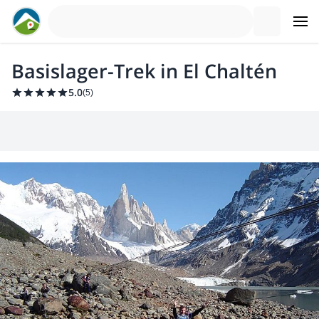
Basislager-Trek in El Chaltén
5.0
(
5
)