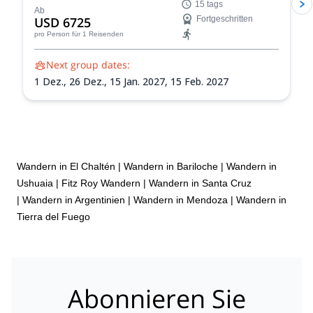
15 tags
Aconcagua ab Mendoza.
Ab
USD 6725
Fortgeschritten
pro Person
für 1 Reisenden
Next group dates:
1 Dez.,
26 Dez.,
15 Jan. 2027,
15 Feb. 2027
Wandern in El Chaltén
|
Wandern in Bariloche
|
Wandern in
Ushuaia
|
Fitz Roy Wandern
|
Wandern in Santa Cruz
|
Wandern in Argentinien
|
Wandern in Mendoza
|
Wandern in
Tierra del Fuego
Abonnieren Sie