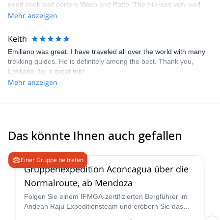
good cook and porters Waco and Patto. The trip was very well
Mountaineering Patagonia for an incredible time!
organized, and we learned a lot from being hands on as far as
Mehr anzeigen
pitching and taking down our own tents. The views were amazing
and everyday had something different to offer. Would definitely
Keith
recommend Mountaineering Patagonia to anyone who wants see
Emiliano was great. I have traveled all over the world with many
the beauty of Patagonia. Would love to do the Southern Ice field
trekking guides. He is definitely among the best. Thank you,
someday with the same company
Emiliano, for a great trip!
Mehr anzeigen
Das könnte Ihnen auch gefallen
4.6
(
8
)
Einer Gruppe beitreten
Gruppenexpedition Aconcagua über die
Normalroute, ab Mendoza
Folgen Sie einem IFMGA-zertifizierten Bergführer im
Andean Raju Expeditionsteam und erobern Sie das
Dach der Anden auf dieser 15-tägigen Expedition zum