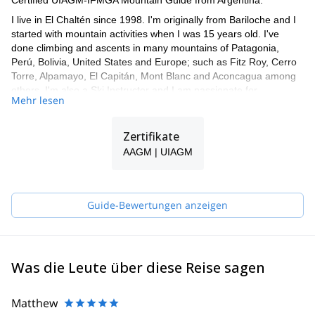
Certified UIAGM-IFMGA Mountain Guide from Argentina.
I live in El Chaltén since 1998. I'm originally from Bariloche and I
started with mountain activities when I was 15 years old. I've
done climbing and ascents in many mountains of Patagonia,
Perú, Bolivia, United States and Europe; such as Fitz Roy, Cerro
Torre, Alpamayo, El Capitán, Mont Blanc and Aconcagua among
others. I'm also a Ski Instructor and I am passionate for
Mehr lesen
backcountry ski.
I speak fluent English, Italian and French and have been leading
Zertifikate
trips and expeditions for more than 20 years. I work together with
a group of guides, so if I'm not available for the trip you request,
AAGM | UIAGM
one of my colleagues will guide you!
Guide-Bewertungen anzeigen
Was die Leute über diese Reise sagen
Matthew