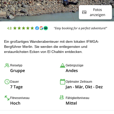
Fotos
anzeigen
4.8
"Easy booking for a perfect adventure!"
Ein großartiges Wanderabenteuer mit dem lokalen IFMGA-
Bergführer Merlin. Sie werden die entlegensten und
erstaunlichsten Ecken von El Chaltén entdecken.
Reisetyp
Gebirgszüge
Gruppe
Andes
Dauer
Optimaler Zeitraum
7 Tage
Jan - Mär, Okt - Dez
Fitnessniveau
Fähigkeitsniveau
Hoch
Mittel