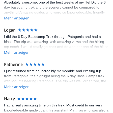
Absolutely awesome, one of the best weeks of my life! Did the 6
day basecamp trek and the scenery cannot be compared to
anything! Amazing guides who were so knowledgeable, friendly
and funny!
Mehr anzeigen
Logan
I did the 6 Day Basecamp Trek through Patagonia and had a
blast. The trip was amazing, with amazing views and the hiking
top notch. I would totally go back and do another one of the hikes
offered by Mountaineering Patagonia.
Mehr anzeigen
Katherine
I just returned from an incredibly memorable and exciting trip
from Patagonia, the highlight being the 6 day Base Camps trek
with Mountaineering Patagonia. The trip was well organized, the
food was amazing (I think we all gained weight somehow despite
Mehr anzeigen
the long days of hiking) and the guides were wonderful-
particularly our lead guide Juan. If you're looking for an
Harry
adventurous outdoor experience with a team that truly knows and
Had a really amazing time on this trek. Most credit to our very
loves the area I highly recommend them. The experience could
knowledgeable guide Juan, his assistant Matthias who was also a
not have been better. Thank you Merlin, Juan &amp; the rest of