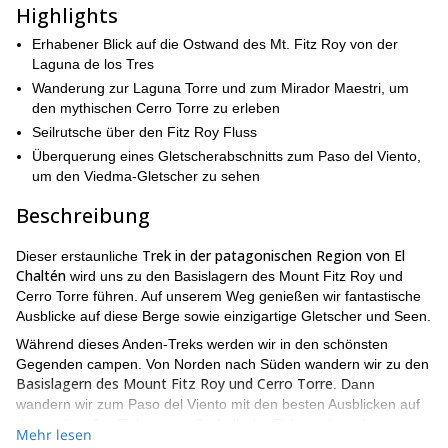
Highlights
Erhabener Blick auf die Ostwand des Mt. Fitz Roy von der
Laguna de los Tres
Wanderung zur Laguna Torre und zum Mirador Maestri, um
den mythischen Cerro Torre zu erleben
Seilrutsche über den Fitz Roy Fluss
Überquerung eines Gletscherabschnitts zum Paso del Viento,
um den Viedma-Gletscher zu sehen
Beschreibung
Trek in der patagonischen Region von El
Dieser erstaunliche
Chaltén
wird uns zu den Basislagern des Mount Fitz Roy und
Cerro Torre führen. Auf unserem Weg genießen wir fantastische
Ausblicke auf diese Berge sowie einzigartige Gletscher und Seen.
Während dieses Anden-Treks werden wir in den schönsten
Gegenden campen. Von Norden nach Süden wandern wir zu den
Basislagern des Mount Fitz Roy und Cerro Torre
. Dann
wandern wir zum Paso del Viento mit den besten Ausblicken auf
die zweitgrößte Eiskappe außerhalb der Polarregionen!
Mehr lesen