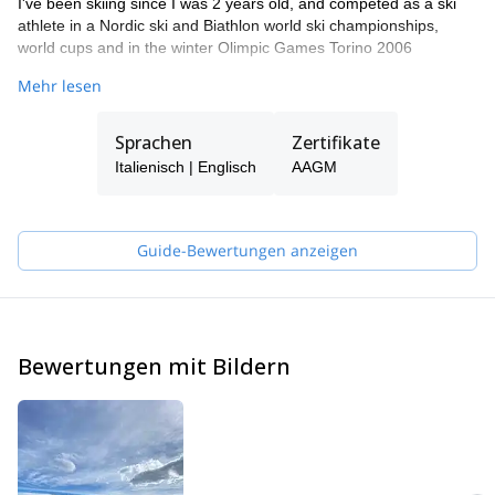
I've been skiing since I was 2 years old, and competed as a ski
athlete in a Nordic ski and Biathlon world ski championships,
world cups and in the winter Olimpic Games Torino 2006
In 2007 I retired from professional competitions to focus on my
Mehr lesen
guiding career. I trained on rock, ice and mixed climbing skills as
well as guiding techniques and became a mountain guide in 2011
Sprachen
Zertifikate
at the Argentinean Mountaineering Guides Association (AAGM).
In 2017 I completed the guiding courses to become also a
Italienisch | Englisch
AAGM
certified Ski Mountain Guide GEM-AAGM.
I've done a large number of technical climbs at the Darwin Range
and Patagonia while many of those are new lines
Guide-Bewertungen anzeigen
Bewertungen mit Bildern