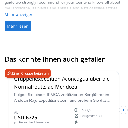
guide we strongly recommend for your tour who knows all about
the landscape, its plants and animals and a lot of inside stories
and all climbing routes and trekking tours in the area!
Mehr anzeigen
Mehr lesen
Das könnte Ihnen auch gefallen
4.6
(
8
)
Einer Gruppe beitreten
Gruppenexpedition Aconcagua über die
Normalroute, ab Mendoza
Folgen Sie einem IFMGA-zertifizierten Bergführer im
Andean Raju Expeditionsteam und erobern Sie das
Dach der Anden auf dieser 15-tägigen Expedition zum
15 tags
Aconcagua ab Mendoza.
Ab
USD 6725
Fortgeschritten
pro Person
für 1 Reisenden