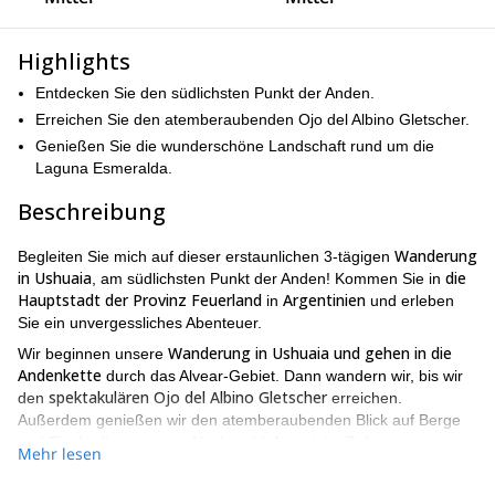
Highlights
Entdecken Sie den südlichsten Punkt der Anden.
Erreichen Sie den atemberaubenden Ojo del Albino Gletscher.
Genießen Sie die wunderschöne Landschaft rund um die
Laguna Esmeralda.
Beschreibung
Wanderung
Begleiten Sie mich auf dieser erstaunlichen 3-tägigen
in Ushuaia
die
, am südlichsten Punkt der Anden! Kommen Sie in
Hauptstadt der Provinz Feuerland
Argentinien
in
und erleben
Sie ein unvergessliches Abenteuer.
Wanderung in Ushuaia und gehen in die
Wir beginnen unsere
Andenkette
durch das Alvear-Gebiet. Dann wandern wir, bis wir
spektakulären Ojo del Albino Gletscher
den
erreichen.
Außerdem genießen wir den atemberaubenden Blick auf Berge
und Eis. In dieser ersten Nacht schlafen wir im Zelt.
Mehr lesen
Am nächsten Morgen, seien Sie bereit, Ihre Steigeisen anzulegen