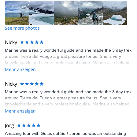
lack absolutely anything. I rarely hike with guides, but I thoroughly
enjoyed this experience!
See more photos
Nicky
Marine was a really wonderful guide and she made the 3 day trek
around Tierra del Fuego a great pleasure for us. She is very
knowledgable and a very professional guide. Marine also helped
us with renting clothes that we needed and went the extra mile to
Mehr anzeigen
make sure we had everything we would need. I would definitely
recommend this trek as well as Marine and Seba. Booking and
Nicky
paying through explore-share was also very easy and efficient.
Marine was a really wonderful guide and she made the 3 day trek
Thank you to all!
around Tierra del Fuego a great pleasure for us. She is very
knowledgable and a very professional guide. Marine also helped
us with renting clothes that we needed and went the extra mile to
Mehr anzeigen
make sure we had everything we would need. I would definitely
recommend this trek as well as Marine and Seba. Booking and
Jorg
paying through explore-share was also very easy and efficient.
Amazing tour with Guias del Sur! Jeremias was an outstanding
Thank you to all!