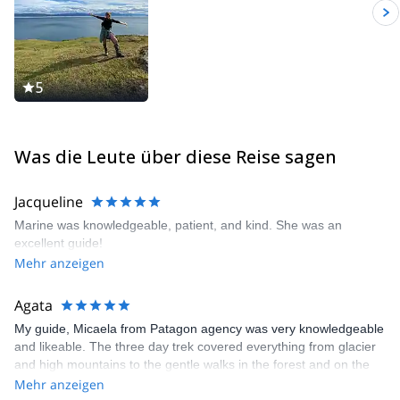
5
Was die Leute über diese Reise sagen
Jacqueline
Marine was knowledgeable, patient, and kind. She was an
excellent guide!
Mehr anzeigen
Agata
My guide, Micaela from Patagon agency was very knowledgeable
and likeable. The three day trek covered everything from glacier
and high mountains to the gentle walks in the forest and on the
turf marshes. Gear, food and transfers were provided, we didn’t
Mehr anzeigen