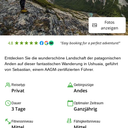
Fotos
anzeigen
4.8
"Easy booking for a perfect adventure!"
Entdecken Sie die wunderschöne Landschaft der patagonischen
Anden auf dieser fantastischen Wanderung in Ushuaia, geführt
von Sebastian, einem AAGM-zertifizierten Führer.
Reisetyp
Gebirgszüge
Privat
Andes
Dauer
Optimaler Zeitraum
3 Tage
Ganzjährig
Fitnessniveau
Fähigkeitsniveau
Mittel
Mittel