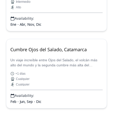
Intermedio
Alto
Availability:
Ene - Abr, Nov, Dic
Cumbre Ojos del Salado, Catamarca
Un viaje increíble entre Ojos del Salado, el volcán más
alto del mundo y la segunda cumbre más alta del
Hemisferio Sur y Occidental. ¿Vas a perderte esta
+1 días
experiencia?
Cualquier
Cualquier
Availability:
Feb - Jun, Sep - Dic