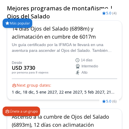
argentino. Con 6,893 metros, Ojos del Salado es el volcán
Mejores programas de montañismo |
activo más alto del mundo y el segundo pico más alto del
5.0
(
4
)
Hemisferio Sur y Occidental. Su ascenso es técnicamente
Ojos del Salado
suave excepto por los metros finales, que requieren cuerdas y
Más popular
arneses. Hay dos rutas para llegar a Ojos del Salado: el Paso
14 días Ojos del Salado (6898m) y
Internacional de San Francisco desde el lado argentino, y la
aclimatación en cumbre de 6017m
ruta más accesible y corta desde el lado chileno. Visita durante
los meses más templados entre octubre y marzo para
Un guía certificado por la IFMGA te llevará en una
condiciones ideales de ascenso.
aventura para ascender al Ojos del Salado. También
ascenderás Siete Hermanos, Mulas Muertas y Nevado
14 días
San Francisco para aclimatación.
Desde
USD 3730
Intermedio
Alto
por persona
para 8 viajeros
Next group dates:
1 dic,
18 dic,
5 ene 2027,
22 ene 2027,
5 feb 2027,
21
feb 2027,
8 mar 2027
5.0
(
6
)
Únete a un grupo
Ascenso a la cumbre de Ojos del Salado
(6893m), 12 días con aclimatación