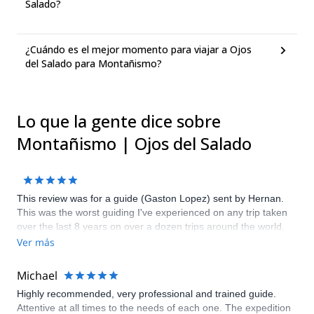
Salado?
¿Cuándo es el mejor momento para viajar a Ojos
del Salado para Montañismo?
Lo que la gente dice sobre
Montañismo | Ojos del Salado
This review was for a guide (Gaston Lopez) sent by Hernan.
This was the worst guiding I've experienced on any trip taken
over the last 8 years on over a dozen trips around the world.
Numerous issues that you would not expect from a guide who's
Ver más
been certified for 12+ years. The most significant being:
suggested I could wear normal hiking boots on a 6016 meter
Michael
mountain (Nevado San Francisco) when I've always worn
Highly recommended, very professional and trained guide.
doubles on 6000 and even on cold 5000 meter mountains. An
Attentive at all times to the needs of each one. The expedition
inexperienced person could have had foot issues/frost bite as it