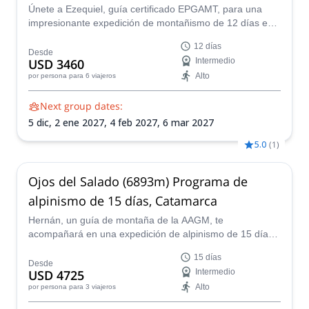
Únete a Ezequiel, guía certificado EPGAMT, para una
impresionante expedición de montañismo de 12 días en
los Andes. ¡Conquista la cumbre de Ojos del Salado, el
12 días
volcán más alto del mundo!
Desde
USD 3460
Intermedio
Alto
por persona
para 6 viajeros
Next group dates:
5 dic,
2 ene 2027,
4 feb 2027,
6 mar 2027
5.0
(
1
)
Ojos del Salado (6893m) Programa de
alpinismo de 15 días, Catamarca
Hernán, un guía de montaña de la AAGM, te
acompañará en una expedición de alpinismo de 15 días
a Ojos del Salado (6893m), el volcán activo más alto del
15 días
mundo.
Desde
USD 4725
Intermedio
Alto
por persona
para 3 viajeros