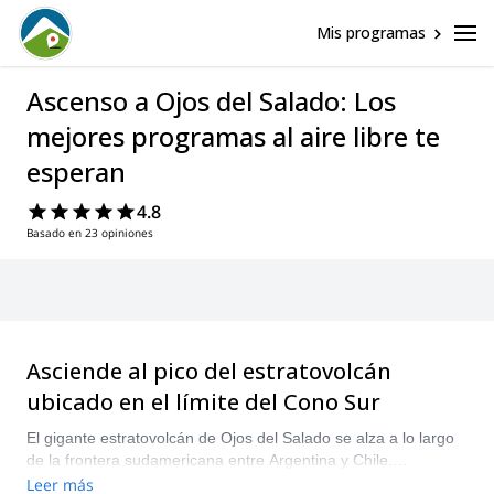
Mis programas
Ascenso a Ojos del Salado: Los
mejores programas al aire libre te
esperan
4.8
Basado en 23 opiniones
Asciende al pico del estratovolcán
ubicado en el límite del Cono Sur
El gigante estratovolcán de Ojos del Salado se alza a lo largo
de la frontera sudamericana entre Argentina y Chile.
Comprende el este de Copiapó chileno y el oeste de Fiambalá
Leer más