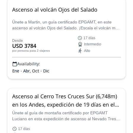
Ascenso al volcán Ojos del Salado
Únete a Martin, un guía certificado EPGAMT, en este
ascenso al volcán Ojos del Salado. ¡Escala el volcán más
alto del mundo y disfruta del increíble paisaje!
17 días
Desde
USD 3784
Intermedio
Alto
por persona
para 2 viajeros
Availability:
Ene - Abr, Oct - Dic
Ascenso al Cerro Tres Cruces Sur (6,748m)
en los Andes, expedición de 19 días en el
norte de Argentina
Únete al guía de montaña certificado por EPGAMT
Luciano en esta expedición de ascenso al Nevado Tres
Cruces Sur en la cordillera de los Andes, en el norte de
17 días
Argentina.