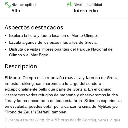
Nivel de aptitud
Nivel de habilidad
Alto
Intermedio
Aspectos destacados
Explora la flora y fauna local en el Monte Olimpo.
Escala algunos de los picos más altos de Grecia.
Disfruta de vistas impresionantes del Parque Nacional de
Olimpo y el Mar Egeo.
Descripción
El Monte Olimpo es la montaña más alta y famosa de Grecia
.
En este trekking, caminaremos a lo largo del sendero
excepcionalmente bello que parte de Gortsia. En el camino,
visitaremos varios refugios de montaña y observaremos la rica
flora y fauna encontrada en toda esta área. Si tienes experiencia
en escalada, puedes optar por alcanzar la cima de Mytikas y/o
“Trono de Zeus” (Stefani) también.
trekking de 4-5 horas desde Gortsia
Durante este
, verás lo que
Parque Nacional de
hace que el Monte Olimpo y el circundante