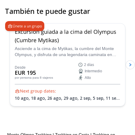
También te puede gustar
4.9
(
52
)
Únete a un grupo
Excursión guiada a la cima del Olympus
(Cumbre Mytikas)
Asciende a la cima de Mytikas, la cumbre del Monte
Olympus, y disfruta de una legendaria caminata en
Grecia que te conectará con sus montañas y mitología.
2 días
Desde
EUR 195
Intermedio
Alto
por persona
para 8 viajeros
Next group dates:
10 ago,
18 ago,
26 ago,
29 ago,
2 sep,
5 sep,
11 sep,
14 sep,
19 sep,
25 sep,
3 oct,
6 oct,
10 oct,
13 oct,
17 oct,
24 oct
Monte Olimpo Trekking
|
Trekking en Creta
|
Trekking en