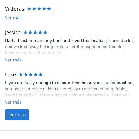
best local spots to eat and go for a walk. And besides being an
Viktoras
amazing guide Dimitris is a great person, fun and easy going. I
Ver más
would 100 percent recommend booking with him. I know i will:)
Already looking .
Jessica
Had a blast, me and my husband loved the location, learned a lot,
and walked away feeling grateful for the experience. Couldn’t
have asked for a better guide.
Ver más
Luke
If you are lucky enough to secure Dimitris as your guide/ teacher ,
you have struck gold. He is incredibly experienced, adaptable ,
good fun and will make sure your trip is unforgettable. I can not
recommend him enough . Thank you Dimitris for you guiding and
Ver más
support in reaching the summit of Mount Olympus. Luke
Leer más