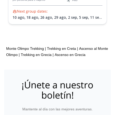
Alto
Next group dates:
10 ago,
18 ago,
26 ago,
29 ago,
2 sep,
5 sep,
11 sep,
14 sep,
19 sep,
25 sep,
3 oct,
6 oct,
10 oct,
13 oct,
17 oct,
24 oct
Monte Olimpo Trekking
|
Trekking en Creta
|
Ascenso al Monte
Olimpo
|
Trekking en Grecia
|
Ascenso en Grecia
¡Únete a nuestro
boletín!
Mantente al día con las mejores aventuras.