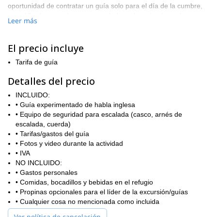
oportunidad de contratar un guía solo para el día de la cumbre,
con el fin de garantizar tu seguridad en el camino hacia la cima.
Leer más
Nos encontraremos directamente en el refugio y repasaremos el
itinerario del día, así como revisaremos el equipo (además de
El precio incluye
proporcionarte un casco y cuerda), y luego partiremos. En total,
nos llevará alrededor de 6 horas llegar a la cumbre de Mytikas
Tarifa de guía
desde Spilios Agapitos y volver. También ofrecemos la opción de
personalizar el itinerario en caso de que desees explorar otras
Detalles del precio
opciones de refugios.
INCLUIDO:
De cualquier manera que decidas explorar el Monte Olympus,
• Guía experimentado de habla inglesa
esta será una experiencia que siempre recordarás. ¡Contáctanos
• Equipo de seguridad para escalada (casco, arnés de
hoy y comienza a planificar esta maravillosa aventura hacia la
escalada, cuerda)
cima de la montaña más mítica de Grecia!
• Tarifas/gastos del guía
• Fotos y video durante la actividad
• IVA
NO INCLUIDO:
• Gastos personales
• Comidas, bocadillos y bebidas en el refugio
• Propinas opcionales para el líder de la excursión/guías
• Cualquier cosa no mencionada como incluida
Ver política de cancelación