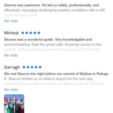
Stavros was awesome. He led us safely, professionally, and
effectively, managing challenging weather conditions with a stiff
upper lip and a smile.
Ver más
Micheal
Stravos was a wonderful guide. Very knowledgable and
accommodating. Kept the group safe. Ensuring access to the
summit, while navigating between other groups on the climb.
Ver más
Darragh
We met Stavros the night before our summit of Mytikas in Refuge
A. Stavros briefed us on what to expect for the next day,
answered any questions we had and fitted us with our helmets
and harnesses so we could be ready for the morning. We set off
Ver más
at 6:15am with headlamps and began our adventure. Stavros
guided us to a vantage point where we could enjoy the beautiful
sunrise. He provided us with interesting information about the
area and the mountain throughout each section. When we