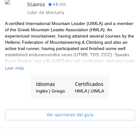
las fotos que quieras.
Stavros
4.8
(
80
)
La actividad terminará de nuevo en el refugio, y tomarás la
Líder de Montaña
misma ruta para llegar allí. También podemos organizar un
itinerario diferente si deseas alojarte en un refugio diferente.
A certified International Mountain Leader (UIMLA) and a member
of the Greek Mountain Leader Association (HMLA). An
experienced mountaineer, having attained several courses by the
Hellenic Federation of Mountaineering & Climbing and also an
active trail runner, having participated and finished some well
established endurance/ultra races (UTMB, TDS, CCC). Speaks
fluent English, has a BLS/AED first aid certification, and also holds
a Master’s and Bachelor degree in Marketing and Business
Leer más
Administration.
Idiomas
Certificados
Inglés | Griego
HMLA | UIMLA
Ver opiniones del guía