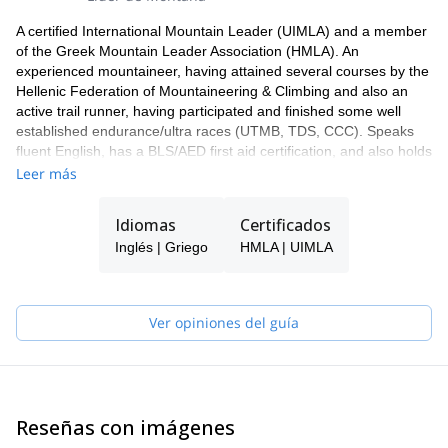
A certified International Mountain Leader (UIMLA) and a member
of the Greek Mountain Leader Association (HMLA). An
experienced mountaineer, having attained several courses by the
Hellenic Federation of Mountaineering & Climbing and also an
active trail runner, having participated and finished some well
established endurance/ultra races (UTMB, TDS, CCC). Speaks
fluent English, has a BLS/AED first aid certification, and also holds
a Master’s and Bachelor degree in Marketing and Business
Leer más
Administration.
Idiomas
Certificados
Inglés | Griego
HMLA | UIMLA
Ver opiniones del guía
Reseñas con imágenes