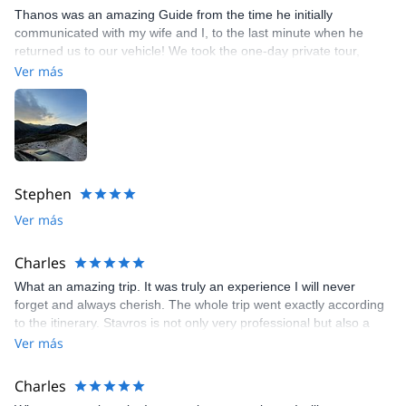
Thanos was an amazing Guide from the time he initially
communicated with my wife and I, to the last minute when he
returned us to our vehicle! We took the one-day private tour,
which was more arduous, but Thanos again kept the pace slow
Ver más
and made the whole climb very memorable!
Stephen
Ver más
Charles
What an amazing trip. It was truly an experience I will never
forget and always cherish. The whole trip went exactly according
to the itinerary. Stavros is not only very professional but also a
wonderful person to spend time with. I had never climbed a
Ver más
mountain before and Stavros made me feel very safe and his
instructions were always clear and to the point. I learned a lot
Charles
from the experience and will without a doubt do it again. Mt