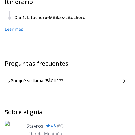
Itinerario
Día 1
:
Litochoro-Mítikas-Litochoro
6.30-7.00 am - Nos encontramos en la plaza central de
Leer más
Litochoro.
9.30- 10.00 am - Llegamos al refugio Chrystakis. Nos
preparamos y nuestro programa comienza.
11.30-12.30 am - Disfrutamos de la vista desde el pico más
alto de Grecia, Mítikas (2918m). Pasamos suficiente tiempo
descansando y tomando fotos.
Preguntas frecuentes
12.30-13.00 pm - Regresamos por el mismo camino a
nuestro coche.
15.00-15.30 pm - Llegamos al refugio Chrystakis donde
¿Por qué se llama 'FÁCIL' ??
embarcamos en nuestro vehículo y regresamos a Litochoro
17.30-18.30 pm - Llegamos a Litochoro
Sobre el guía
Stavros
4.8
(
80
)
Líder de Montaña