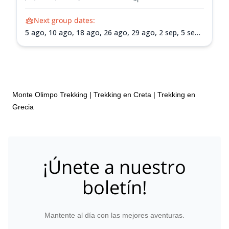
Next group dates:
5 ago,
10 ago,
18 ago,
26 ago,
29 ago,
2 sep,
5 sep,
11 sep,
14 sep,
19 sep,
25 sep,
3 oct,
6 oct,
10 oct,
13 oct,
17 oct,
24 oct
Monte Olimpo Trekking
|
Trekking en Creta
|
Trekking en
Grecia
¡Únete a nuestro
boletín!
Mantente al día con las mejores aventuras.