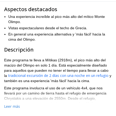
Aspectos destacados
Una experiencia increíble al pico más alto del mítico Monte
Olimpo.
Vistas espectaculares desde el techo de Grecia.
En general una experiencia alternativa y 'más fácil' hacia la
cima del Olimpo.
Descripción
Este programa te lleva a Mítikas (2918m), el pico más alto del
macizo del Olimpo en solo 1 día. Está especialmente diseñado
para aquellos que pueden no tener el tiempo para llevar a cabo
tradicional excursión de 2 días con una noche en un refugio
la
y
también es una experiencia 'más fácil' hacia la cima.
Este programa involucra el uso de un vehículo 4x4, que nos
llevará por un camino de tierra hasta el refugio de emergencia
Chrystakis a una elevación de 2550m. Desde el refugio,
comenzaremos nuestra caminata por un sendero fácil, que nos
Leer más
llevará en aproximadamente 1 hora a los picos de Skolio y Skala.
Una vez que llegamos al pico Skala (2875m), nos pondremos