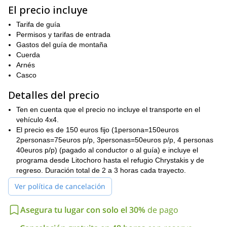
nuestro equipo para abordar el tramo final de nuestro ascenso a
El precio incluye
Mítikas (2918m) (1h – 1.5h). El pico Skala es el punto de partida
Tarifa de guía
del popular sendero Kakoskala (una de las dos rutas disponibles
Permisos y tarifas de entrada
hacia la cima). Después de disfrutar de la vista desde la cima,
Gastos del guía de montaña
regresaremos por el mismo camino.
Cuerda
Ten en cuenta que aunque este tour da la bienvenida a
Arnés
principiantes en ascenso de montañas, y que seguiremos una
Casco
ruta relativamente fácil hacia la cima de Mítikas, debes tener un
nivel de condición física promedio y ser capaz de caminar/trepar
Detalles del precio
durante 3-4 horas sin ningún problema. Además, no debes tener
Ten en cuenta que el precio no incluye el transporte en el
miedo a las alturas, ni tener ningún otro problema de salud
vehículo 4x4.
conocido (particularmente relacionado con el sistema
El precio es de 150 euros fijo (1persona=150euros
musculoesquelético).
2personas=75euros p/p, 3personas=50euros p/p, 4 personas
Si te gustaría unirte a esta emocionante aventura hacia la cima
40euros p/p) (pagado al conductor o al guía) e incluye el
de Mítikas, entonces por favor envía tu solicitud de reserva ¡y
programa desde Litochoro hasta el refugio Chrystakis y de
podemos comenzar a hacer arreglos juntos!
regreso. Duración total de 2 a 3 horas cada trayecto.
Ver política de cancelación
Asegura tu lugar con solo el 30%
de pago