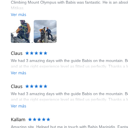
Climbing Mount Olympus with Babis was fantastic. He is an absolu
Mitikas.
Ver más
Claus
We had 3 amazing days with the guide Babis on the mountain. Bei
and at the right experience level as fitted us perfectly. Thanks a l
Ver más
Claus
We had 3 amazing days with the guide Babis on the mountain. Bei
and at the right experience level as fitted us perfectly. Thanks a l
Ver más
Kallam
Amazing site. Helped but me in touch with Babis Marinidis. Fant