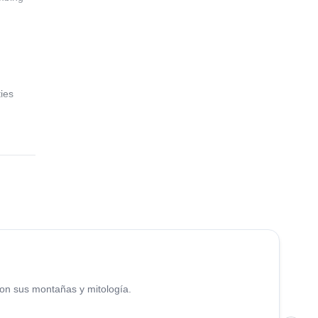
ties
4.9
(
52
)
con sus montañas y mitología.