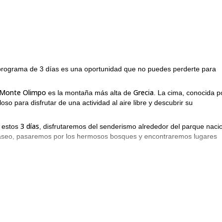
programa de 3 días es una oportunidad que no puedes perderte para
 Monte Olimpo
Grecia
es la montaña más alta de
. La cima, conocida p
oso para disfrutar de una actividad al aire libre y descubrir su
3 días
e estos
, disfrutaremos del senderismo alrededor del parque naci
aseo, pasaremos por los hermosos bosques y encontraremos lugares
edes organizarlo para venir con tu familia o amigos. Finalmente, no
buen nivel de forma física
un
es muy importante.
nces no dudes en enviar la solicitud y reserva tu lugar. ¡Estaré
aquí
a de Atenas. Échale un vistazo
!