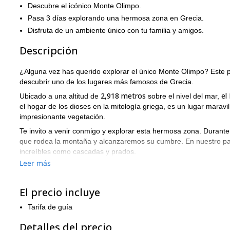
Descubre el icónico Monte Olimpo.
Pasa 3 días explorando una hermosa zona en Grecia.
Disfruta de un ambiente único con tu familia y amigos.
Descripción
¿Alguna vez has querido explorar el único Monte Olimpo? Este 
descubrir uno de los lugares más famosos de Grecia.
2,918 metros
el
Ubicado a una altitud de
sobre el nivel del mar,
el hogar de los dioses en la mitología griega, es un lugar maravill
impresionante vegetación.
Te invito a venir conmigo y explorar esta hermosa zona. Durant
que rodea la montaña y alcanzaremos su cumbre. En nuestro p
increíbles como cascadas y prados.
Leer más
viaje privado
Por favor, considera que este es un
, por lo que pu
necesitas tener experiencia previa para unirte a este tour, pero 
¿Te parece emocionante esta aventura en el Monte Olimpo? Ento
El precio incluye
encantado de tenerte en este programa!
Tarifa de guía
También ofrezco una excursión de 1 día al Monte Parnitha, cerc
Detalles del precio