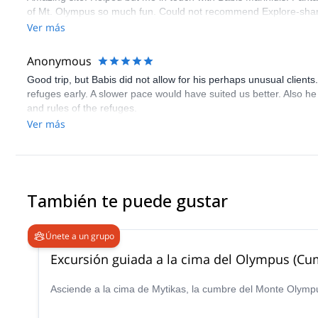
of Mt. Olympus so much fun. Could not recommend Explore-shar
Ver más
Anonymous
Good trip, but Babis did not allow for his perhaps unusual client
refuges early. A slower pace would have suited us better. Also he 
and rules of the refuges.
Ver más
También te puede gustar
Únete a un grupo
Excursión guiada a la cima del Olympus (Cu
Asciende a la cima de Mytikas, la cumbre del Monte Olympu