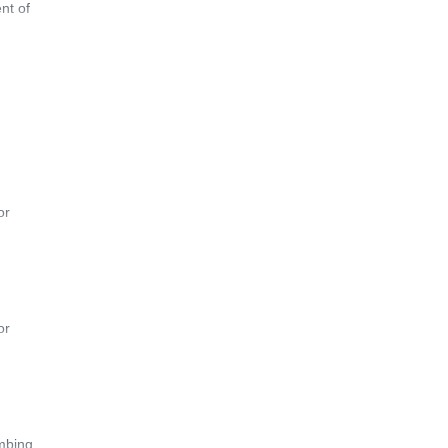
nt of
or
or
imbing