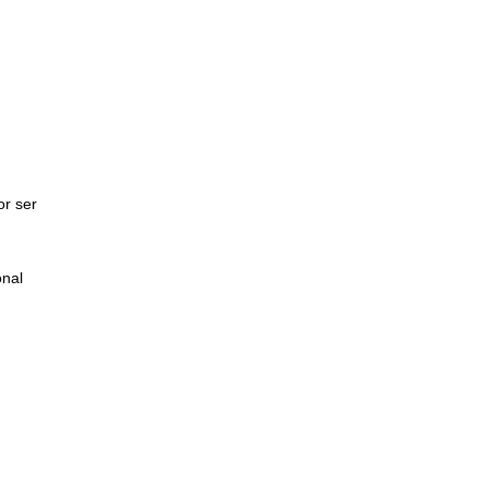
or ser
onal