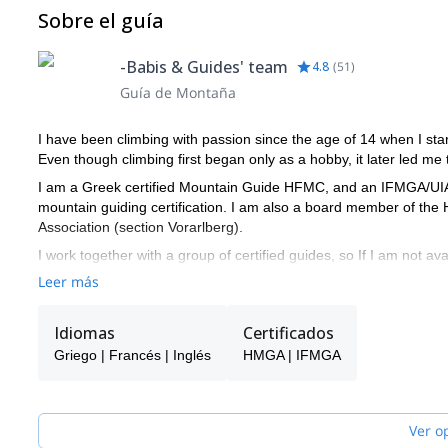
Sobre el guía
-Babis & Guides' team
4.8
(
51
)
Guía de Montaña
I have been climbing with passion since the age of 14 when I star
Even though climbing first began only as a hobby, it later led me 
I am a Greek certified Mountain Guide HFMC, and an IFMGA/UIAG
mountain guiding certification. I am also a board member of the
Association (section Vorarlberg).
I work together with a group of certified guides, so If I am not a
guide.
Leer más
In the last 20 years, I have accomplished many expeditions all o
and skitouring.
Idiomas
Certificados
I love the mountains as well as the sea. I'm a passionate sailor a
Griego | Francés | Inglés
HMGA | IFMGA
Now I am currently studying Marketing and Management at EAP Univ
Mt. Olympus Greece, and Chamonix France. You can find me gui
Haute Route in the Alps, to summiting Mt Elbrus in Caucasus or s
Ver o
I love to work with groups in new destinations and make great pi