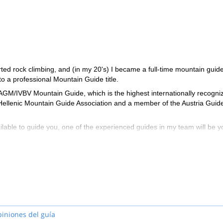
ted rock climbing, and (in my 20's) I became a full-time mountain guide
to a professional Mountain Guide title.
M/IVBV Mountain Guide, which is the highest internationally recogni
 Hellenic Mountain Guide Association and a member of the Austria Guid
vailable to guide you, one of the experienced guides in my team will be y
ver the world from Denali in Alaska to Damavand Iran, climbing or guidi
nd a skipper, also organizing climbing and sailing trips in the Aegean S
ersity. I live between my birthplace Litochoro, the village at the foot
ding between Mt. Olympus and Chamonix Mont-Blanc, ski touring the
ailing and climbing on the Greek islands.
piniones del guía
ctures along the way.