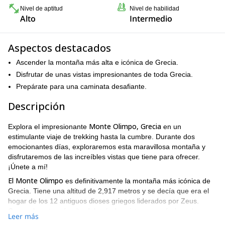
Nivel de aptitud
Nivel de habilidad
Alto
Intermedio
Aspectos destacados
Ascender la montaña más alta e icónica de Grecia.
Disfrutar de unas vistas impresionantes de toda Grecia.
Prepárate para una caminata desafiante.
Descripción
Monte Olimpo, Grecia
Explora el impresionante
en un
estimulante viaje de trekking hasta la cumbre. Durante dos
emocionantes días, exploraremos esta maravillosa montaña y
disfrutaremos de las increíbles vistas que tiene para ofrecer.
¡Únete a mí!
El Monte Olimpo
es definitivamente la montaña más icónica de
Grecia. Tiene una altitud de 2,917 metros y se decía que era el
hogar de los 12 antiguos dioses griegos liderados por Zeus.
Como el punto más alto del país, las vistas panorámicas de
Leer más
Grecia desde la cima son inolvidables. Además, disfrutaremos de