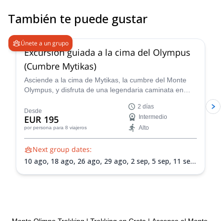
También te puede gustar
4.9
(
52
)
Únete a un grupo
Excursión guiada a la cima del Olympus
(Cumbre Mytikas)
Asciende a la cima de Mytikas, la cumbre del Monte
Olympus, y disfruta de una legendaria caminata en
Grecia que te conectará con sus montañas y mitología.
2 días
Desde
EUR 195
Intermedio
Alto
por persona
para 8 viajeros
Next group dates:
10 ago,
18 ago,
26 ago,
29 ago,
2 sep,
5 sep,
11 sep,
14 sep,
19 sep,
25 sep,
3 oct,
6 oct,
10 oct,
13 oct,
17 oct,
24 oct
Monte Olimpo Trekking
|
Trekking en Creta
|
Ascenso al Monte