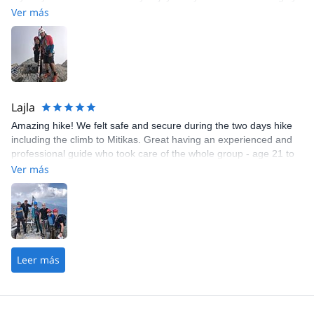
recommend him.
Ver más
Lajla
Amazing hike! We felt safe and secure during the two days hike
including the climb to Mitikas. Great having an experienced and
professional guide who took care of the whole group - age 21 to
61! Thank you from all of us🇳🇴!
Ver más
Leer más