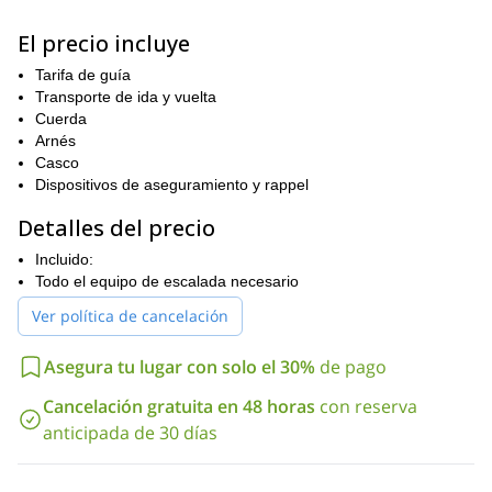
Trono de Zeus
vistas privilegiadas del segundo pico más alto,
(Stefani 2.902 metros)
, quien era el rey de dioses y mortales.
El precio incluye
¡Además, la ruta hacia la cima está llena de bosques, flora
Tarifa de guía
exótica y emocionantes obstáculos!
Transporte de ida y vuelta
Este viaje es para participantes con cierta experiencia en trekking
Cuerda
y buena condición física. Los últimos 100m hasta la cima son de
Arnés
trepada en un terreno expuesto donde estarás protegido por
Casco
cuerdas, arneses de escalada, cascos, etc.
Dispositivos de aseguramiento y rappel
Envía tu solicitud para descubrir las vistas inspiradoras que esta
Detalles del precio
hermosa montaña tiene para ofrecer. Te garantizo que te
enamorarás de Grecia.
Incluido:
Para más aventuras en Grecia, asegúrate de revisar las
Todo el equipo de escalada necesario
Leonidio
excursiones de escalada en roca que ofrezco en
y
Ver política de cancelación
Atenas
.
Asegura tu lugar con solo el 30%
de pago
Cancelación gratuita en 48 horas
con reserva
anticipada de 30 días