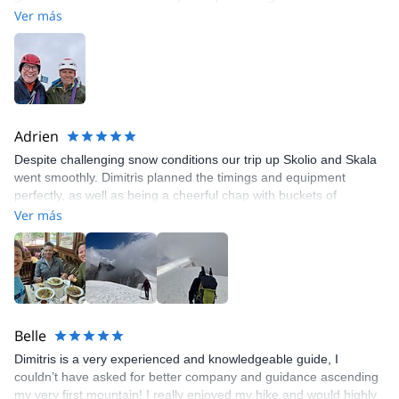
recommend him enough . Thank you Dimitris for you guiding and
Ver más
support in reaching the summit of Mount Olympus. Luke
Adrien
Despite challenging snow conditions our trip up Skolio and Skala
went smoothly. Dimitris planned the timings and equipment
perfectly, as well as being a cheerful chap with buckets of
experience and good humour. We had more fitness than we had
Ver más
mountaineering experience which proved to be perfectly
balanced with Dimitris' help, we could see how he can probably
cater to any level. Don't forget to treat him to a well-deserved
goat soup when you get down!
Belle
Dimitris is a very experienced and knowledgeable guide, I
couldn’t have asked for better company and guidance ascending
my very first mountain! I really enjoyed my hike and would highly