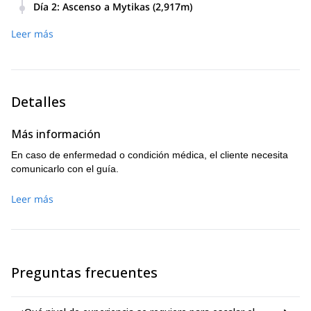
Día 2
:
Ascenso a Mytikas (2,917m)
en el medio del camino y es excelente para una parada
Descenderemos ya sea a través de Petrostrougha (mismo
para refrescarse y reabastecerse de agua. Luego,
Leer más
camino que el ascenso), o a través del Spilios Agapitos. En
llegaremos al refugio Yiossos Apostolidis en la tarde, donde
Prionia, tomaremos un baño revitalizante en las cascadas
pasaremos la noche. La caminata durará de 5-6 horas
de la zona.
desde el inicio de la caminata.
Detalles
Más información
En caso de enfermedad o condición médica, el cliente necesita
comunicarlo con el guía.
Leer más
Preguntas frecuentes