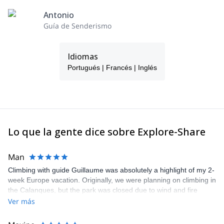
Antonio
Guía de Senderismo
Idiomas
Portugués | Francés | Inglés
Lo que la gente dice sobre Explore-Share
Man
Climbing with guide Guillaume was absolutely a highlight of my 2-
week Europe vacation. Originally, we were planning on climbing in
the Calanques, but the park was closed due to wind and fire
danger. Guillaume chose another amazing location (Pic de
Ver más
Bretagne) based on my climbing abilities and preferences and
kindly offered train station pick-up and hotel drop off, which I