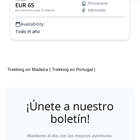
EUR 65
Principiante
Intermedio
por persona
para 5 viajeros
Availability:
Todo el año
Trekking en Madeira
|
Trekking en Portugal
|
¡Únete a nuestro
boletín!
Mantente al día con las mejores aventuras.