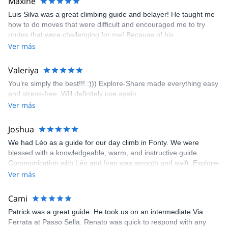
Maxine
appreciated very much. The multi-pitch route we did was not only
Luis Silva was a great climbing guide and belayer! He taught me
fun but also the right amount of challenge, which I thoroughly
how to do moves that were difficult and encouraged me to try
enjoyed. The communication from the team (Gauthier) was
routes that were challenging for me! Because of his
prompt and clear—highly recommend!
encouragement, I managed to complete these routes! I really
Ver más
enjoyed the climbs and completed 8 routes in the Sesimbra/Azoia
area. The weather was perfect, no direct sun and cool enough to
Valeriya
enjoy the climbs. Explore-Share made booking an outdoor
You’re simply the best!!! :))) Explore-Share made everything easy
climbing experience in Lisbon extremely easy. Luis, our guide,
and stress-free. Will definitely use again.
was fantastic, and the platform’s organization was flawless.
Ver más
Joshua
We had Léo as a guide for our day climb in Fonty. We were
blessed with a knowledgeable, warm, and instructive guide.
Communication with Léo and Ivan was smooth and swift. Explore-
Share was excellent in arranging everything for our day climb.
Ver más
The communication was quick, and the platform was easy to use,
making our adventure stress-free.
Cami
Patrick was a great guide. He took us on an intermediate Via
Ferrata at Passo Sella. Renato was quick to respond with any