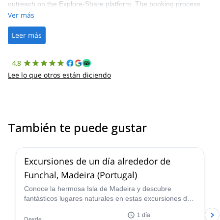
outreach on the Explore-Share platform. The booking process
was straightforward, and once Patrick was confirmed, all went
Ver más
well. It was a wonderful experience, and I’d highly recommend
the platform.
Leer más
4.8
Lee lo que otros están diciendo
También te puede gustar
Excursiones de un día alrededor de
Funchal, Madeira (Portugal)
Conoce la hermosa Isla de Madeira y descubre
fantásticos lugares naturales en estas excursiones de
un día alrededor de Funchal lideradas por Geronimo,
1 día
un guía de senderismo experimentado.
Desde