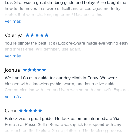
Luis Silva was a great climbing guide and belayer! He taught me
fun but also the right amount of challenge, which I thoroughly
how to do moves that were difficult and encouraged me to try
enjoyed. The communication from the team (Gauthier) was
routes that were challenging for me! Because of his
prompt and clear—highly recommend!
encouragement, I managed to complete these routes! I really
Ver más
enjoyed the climbs and completed 8 routes in the Sesimbra/Azoia
area. The weather was perfect, no direct sun and cool enough to
Valeriya
enjoy the climbs. Explore-Share made booking an outdoor
You’re simply the best!!! :))) Explore-Share made everything easy
climbing experience in Lisbon extremely easy. Luis, our guide,
and stress-free. Will definitely use again.
was fantastic, and the platform’s organization was flawless.
Ver más
Joshua
We had Léo as a guide for our day climb in Fonty. We were
blessed with a knowledgeable, warm, and instructive guide.
Communication with Léo and Ivan was smooth and swift. Explore-
Share was excellent in arranging everything for our day climb.
Ver más
The communication was quick, and the platform was easy to use,
making our adventure stress-free.
Cami
Patrick was a great guide. He took us on an intermediate Via
Ferrata at Passo Sella. Renato was quick to respond with any
outreach on the Explore-Share platform. The booking process