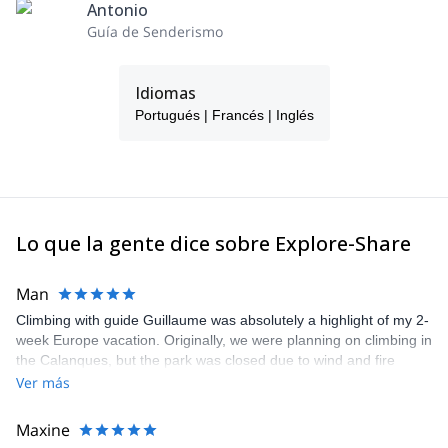
Antonio
Guía de Senderismo
Idiomas
Portugués | Francés | Inglés
Lo que la gente dice sobre Explore-Share
Man
Climbing with guide Guillaume was absolutely a highlight of my 2-
week Europe vacation. Originally, we were planning on climbing in
the Calanques, but the park was closed due to wind and fire
danger. Guillaume chose another amazing location (Pic de
Ver más
Bretagne) based on my climbing abilities and preferences and
kindly offered train station pick-up and hotel drop off, which I
Maxine
appreciated very much. The multi-pitch route we did was not only