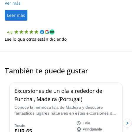
was straightforward, and once Patrick was confirmed, all went
Ver más
well. It was a wonderful experience, and I’d highly recommend
the platform.
Leer más
4.8
Lee lo que otros están diciendo
También te puede gustar
Excursiones de un día alrededor de
Funchal, Madeira (Portugal)
Conoce la hermosa Isla de Madeira y descubre
fantásticos lugares naturales en estas excursiones de
un día alrededor de Funchal lideradas por Geronimo,
1 día
un guía de senderismo experimentado.
Desde
EUR 65
Principiante