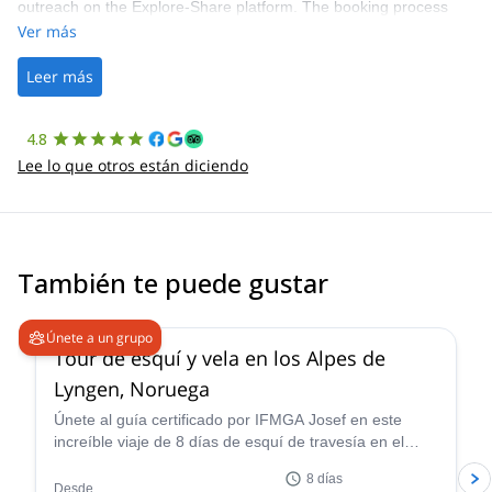
outreach on the Explore-Share platform. The booking process
was straightforward, and once Patrick was confirmed, all went
Ver más
well. It was a wonderful experience, and I’d highly recommend
the platform.
Leer más
4.8
Lee lo que otros están diciendo
También te puede gustar
4.7
(
12
)
Únete a un grupo
Tour de esquí y vela en los Alpes de
Lyngen, Noruega
Únete al guía certificado por IFMGA Josef en este
increíble viaje de 8 días de esquí de travesía en el
impresionante paisaje de los Alpes de Lyngen de
8 días
Noruega. Perfecciona tu navegación en terreno virgen,
Desde