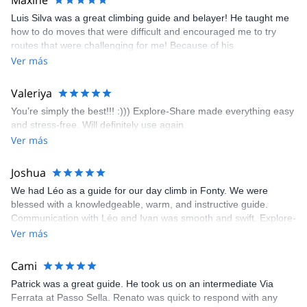
Maxine
appreciated very much. The multi-pitch route we did was not only
Luis Silva was a great climbing guide and belayer! He taught me
fun but also the right amount of challenge, which I thoroughly
how to do moves that were difficult and encouraged me to try
enjoyed. The communication from the team (Gauthier) was
routes that were challenging for me! Because of his
prompt and clear—highly recommend!
encouragement, I managed to complete these routes! I really
Ver más
enjoyed the climbs and completed 8 routes in the Sesimbra/Azoia
area. The weather was perfect, no direct sun and cool enough to
Valeriya
enjoy the climbs. Explore-Share made booking an outdoor
You’re simply the best!!! :))) Explore-Share made everything easy
climbing experience in Lisbon extremely easy. Luis, our guide,
and stress-free. Will definitely use again.
was fantastic, and the platform’s organization was flawless.
Ver más
Joshua
We had Léo as a guide for our day climb in Fonty. We were
blessed with a knowledgeable, warm, and instructive guide.
Communication with Léo and Ivan was smooth and swift. Explore-
Share was excellent in arranging everything for our day climb.
Ver más
The communication was quick, and the platform was easy to use,
making our adventure stress-free.
Cami
Patrick was a great guide. He took us on an intermediate Via
Ferrata at Passo Sella. Renato was quick to respond with any