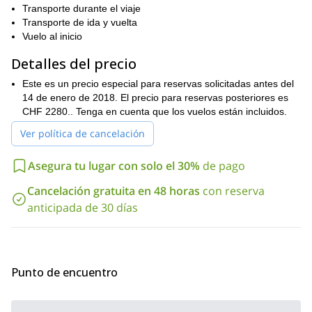
Sorbmegaisa 1288m
Transporte durante el viaje
Transporte de ida y vuelta
Svartfjellet 1162m
Vuelo al inicio
Nordmannviktinden 1355m
Detalles del precio
Un descenso increíble desde el Blåtinden o Arnøya, con vista
al infinito mar polar, en la isla Uloya
Este es un precio especial para reservas solicitadas antes del
14 de enero de 2018. El precio para reservas posteriores es
La experiencia máxima será alcanzar una de estas cumbres a
CHF 2280.. Tenga en cuenta que los vuelos están incluidos.
medianoche, bajo el brillante sol.
Ver política de cancelación
El Día 7, regresamos a Trosmo para volar de regreso a casa.
terreno
El
que cubrimos en este tour incluye amplias pendientes
Asegura tu lugar con solo el 30%
de pago
con condiciones de esquí fáciles. Solo ocasionalmente hay
pendientes más pronunciadas. Los ascensos toman entre 3 y 5
Cancelación gratuita en 48 horas
con reserva
grupos
horas. Los
están entre 2 y 6 invitados.
anticipada de 30 días
normal
Solo necesitarás equipo de esquí de travesía
adecuado
para crampones y LVS.
Todos los días, Ulrica preparará desayuno y cena para nosotros
en el chalet. El precio también incluye el vuelo de Zurich a
Punto de encuentro
Tromso. Vuelos desde Alemania y Austria también son posibles
bajo petición.
precio especial para reservas solicitadas antes del 14
Este es un