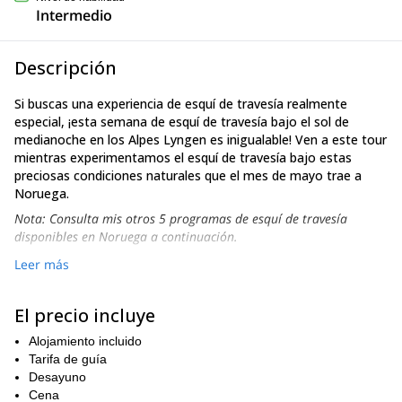
Intermedio
Descripción
Si buscas una experiencia de esquí de travesía realmente
especial, ¡esta semana de esquí de travesía bajo el sol de
medianoche en los Alpes Lyngen es inigualable! Ven a este tour
mientras experimentamos el esquí de travesía bajo estas
preciosas condiciones naturales que el mes de mayo trae a
Noruega.
Nota: Consulta mis otros 5 programas de esquí de travesía
disponibles en Noruega a continuación.
Zurich
Tromso
Primero, volaremos desde
a
. Luego,
Leer más
Olderdalen
conduciremos hacia
, donde está nuestro chalet sobre
el fiordo. Una ubicación única.
El precio incluye
Desde el Día 2 hasta el Día 6, guiaré en magníficas pendientes
Alpes Lyngen
Alpes Kafjord
prístinas en los
Alojamiento incluido
, así como en los
.
Algunas de las principales pendientes, que tienen buenas
Tarifa de guía
condiciones de nieve hasta junio, son:
Desayuno
Cena