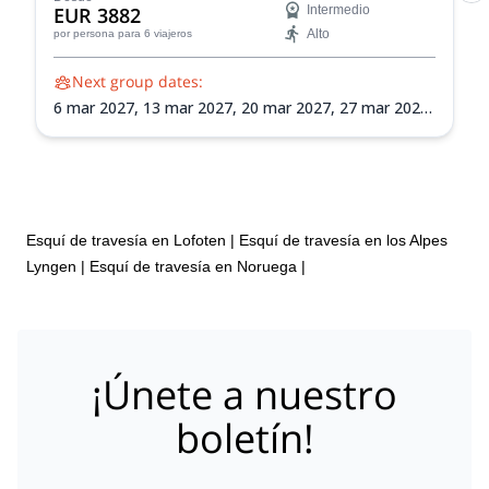
EUR 3882
Intermedio
conciencia sobre avalanchas y habilidades de
Alto
por persona
para 6 viajeros
montañismo en esquí mientras exploras la vasta
naturaleza de los Alpes de Lyngen.
Next group dates:
6 mar 2027,
13 mar 2027,
20 mar 2027,
27 mar 2027,
3 abr 2027,
10 abr 2027,
17 abr 2027,
24 abr 2027
Esquí de travesía en Lofoten
|
Esquí de travesía en los Alpes
Lyngen
|
Esquí de travesía en Noruega
|
¡Únete a nuestro
boletín!