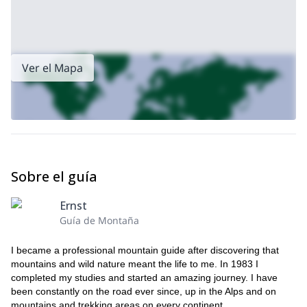
de enero de 2018
. El precio para reservas posteriores es CHF
2280.- Finalmente, el seguro de cancelación es obligatorio.
¿Listo para unirte a mí en esta semana de esquí de travesía
bajo el sol de medianoche en los Alpes Lyngen, Noruega?
Ver el Mapa
¡Solicita tu reserva!
Además, mis programas de esquí de travesía
en Noruega incluyen:
Semana de esquí de travesía en Sogndal
Semana de esquí de travesía en Stryn
Semana de esquí de travesía en los Alpes de Sunnmore
Programa de esquí de travesía de 9 días en la isla de
Sobre el guía
Kvaloya
Programa de esquí de travesía de 9 días en los Alpes Lyngen
Ernst
Guía de Montaña
I became a professional mountain guide after discovering that
mountains and wild nature meant the life to me. In 1983 I
completed my studies and started an amazing journey. I have
been constantly on the road ever since, up in the Alps and on
mountains and trekking areas on every continent.