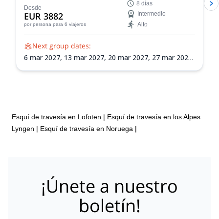
8 días
Noruega. Perfecciona tu navegación en terreno virgen,
Desde
EUR 3882
Intermedio
conciencia sobre avalanchas y habilidades de
Alto
por persona
para 6 viajeros
montañismo en esquí mientras exploras la vasta
naturaleza de los Alpes de Lyngen.
Next group dates:
6 mar 2027,
13 mar 2027,
20 mar 2027,
27 mar 2027,
3 abr 2027,
10 abr 2027,
17 abr 2027,
24 abr 2027
Esquí de travesía en Lofoten
|
Esquí de travesía en los Alpes
Lyngen
|
Esquí de travesía en Noruega
|
¡Únete a nuestro
boletín!