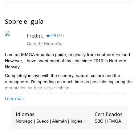
Sobre el guía
Fredrik
4.9
(
23
)
Guía de Montaña
I am an IFMGA mountain guide, originally from southern Finland.
However, I have spent most of my time since 2010 in Northern
Norway.
Completely in love with the scenery, nature, culture and the
atmosphere, I'm spending as much time as possible exploring the
mountains; be it on skis, climbing
(summer/winter/alpine/ice&rock), mountain biking, kayaking or
Leer más
just hiking. Without being an expert in any particular one of these
fields, my strength lies in finding the right adventure for the day,
and spicing it up with local knowledge and the understanding of
Idiomas
Certificados
nature!
Noruego | Sueco | Alemán | Inglés |
SBO | IFMGA
Needless to say, my main focus is to provide safe trips regardless
of conditions and appropriate for participants' previous