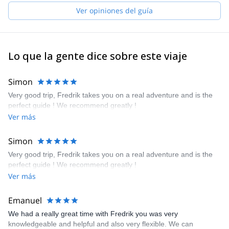
experience.
Ver opiniones del guía
As it is in Scandinavian guiding tradition in general, I always try to
teach my guests something!
I'm traveling quite a bit, a lot in Northern Norway and a bit in the
mountains further away. My home base is in Lyngen, especially in
Lo que la gente dice sobre este viaje
the winter, but my home mountains extend from here to all the
way to the Stetind area south of Narvik, including Lofoten, Senja
and Kvaløya.
Simon
I'm guiding fluently in five languages: English, Swedish, Finnish,
Very good trip, Fredrik takes you on a real adventure and is the
Norwegian and German, et mon France est un peu primitives.
perfect guide ! We recommend greatly !
Ver más
Simon
Very good trip, Fredrik takes you on a real adventure and is the
perfect guide ! We recommend greatly !
Ver más
Emanuel
We had a really great time with Fredrik you was very
knowledgeable and helpful and also very flexible. We can