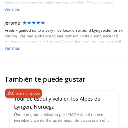
definitely recommend going on tour with him. The only small
citicism (which is really too strong a word here) is that it would be
Ver más
nice to receive more info planned tour in more detail beforehand,
but most likely we would just have needed to ask more directly.
Jerome
Definitely a thumbs up from us!
Fredrik guided us to a very nice location around Lyngseidet for ski
touring. We had a chance to see nothern lights during ascent !!
He knows very well the Lyngen Alps region and the tour was well
fitted to our expectations and ski skills. We definitely recommand
Ver más
to do ski tours with him. Lilie & Jerome
También te puede gustar
4.7
(
12
)
Únete a un grupo
Tour de esquí y vela en los Alpes de
Lyngen, Noruega
Únete al guía certificado por IFMGA Josef en este
increíble viaje de 8 días de esquí de travesía en el
impresionante paisaje de los Alpes de Lyngen de