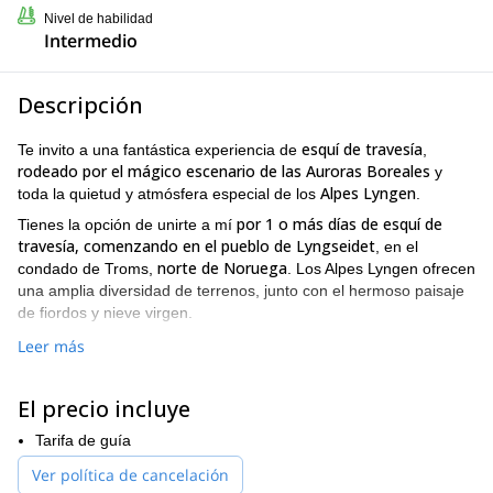
Nivel de habilidad
Intermedio
Descripción
esquí de travesía
Te invito a una fantástica experiencia de
,
rodeado por el mágico escenario de las Auroras Boreales
y
Alpes Lyngen
toda la quietud y atmósfera especial de los
.
por 1 o más días de esquí de
Tienes la opción de unirte a mí
travesía,
comenzando en el pueblo de Lyngseidet
, en el
norte de Noruega
condado de Troms,
. Los Alpes Lyngen ofrecen
una amplia diversidad de terrenos, junto con el hermoso paisaje
de fiordos y nieve virgen.
Elegiré los objetivos de esquí de travesía dependiendo de las
Leer más
mejores condiciones de nieve. También, tendré en cuenta las
fascinantes Auroras
mejores oportunidades para observar las
El precio incluye
Boreales
el tour
mientras bailan por el cielo. Por supuesto,
puede ser personalizado a tus deseos, nivel de habilidad y
Tarifa de guía
tiempo disponible
!
Ver política de cancelación
No necesitamos comenzar temprano ya que queremos estar