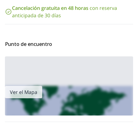
del mundo. Su altitud y carácter impresionante hacen que sea
Cancelación gratuita en 48 horas
con reserva
una escalada memorable.
anticipada de 30 días
Mira el itinerario detallado para este programa andino a
continuación.
¿Listo para este trek de 10 días en Atacama y ascenso al
Licancabur? ¡Solicita tu reserva!
Punto de encuentro
Ver el Mapa