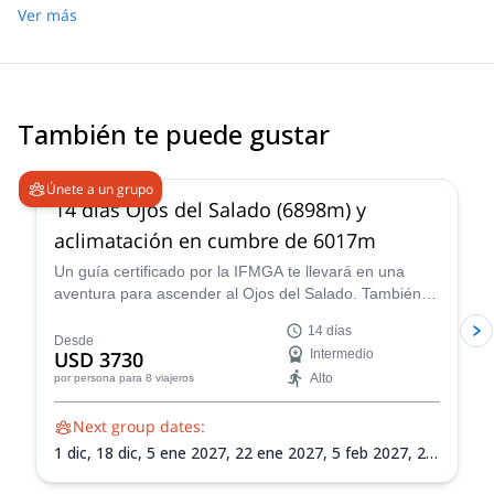
guide). As to Explore -Share I don´t intent to buy anything. I will
Ver más
write a full description of what happened by e-mail.
También te puede gustar
5.0
(
4
)
Únete a un grupo
14 días Ojos del Salado (6898m) y
aclimatación en cumbre de 6017m
Un guía certificado por la IFMGA te llevará en una
aventura para ascender al Ojos del Salado. También
ascenderás Siete Hermanos, Mulas Muertas y Nevado
14 días
San Francisco para aclimatación.
Desde
USD 3730
Intermedio
Alto
por persona
para 8 viajeros
Next group dates:
1 dic,
18 dic,
5 ene 2027,
22 ene 2027,
5 feb 2027,
21
feb 2027,
8 mar 2027