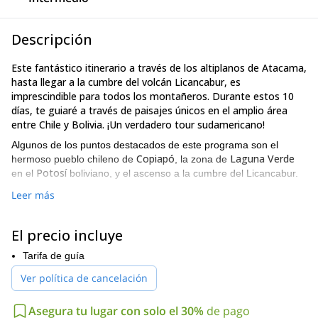
Descripción
Este fantástico itinerario a través de los altiplanos de Atacama,
hasta llegar a la cumbre del volcán Licancabur, es
imprescindible para todos los montañeros. Durante estos 10
días, te guiaré a través de paisajes únicos en el amplio área
entre Chile y Bolivia. ¡Un verdadero tour sudamericano!
Algunos de los puntos destacados de este programa son el
Copiapó
Laguna Verde
hermoso pueblo chileno de
, la zona de
Potosí
en el
boliviano, y el ascenso a la cumbre del Licancabur.
Este programa andino incluye cuatro días diseñados para una
Leer más
aclimatación
mejor
alrededor de Laguna Verde. Algunas de las
excursiones especiales de aclimatación son el ascenso a, o la
El precio incluye
vuelta alrededor de, Laguna Verde (4,350 m), y el ascenso del
Monte Mulas Muertas
(5,910 m / 19,390 ft).
Tarifa de guía
Cumbre del Licancabur (5,960 m / 19,553 ft)
El ascenso a la
es
Ver política de cancelación
particularmente especial. Este volcán se encuentra imponente
Boliviano al Suroeste
sobre Laguna Verde en el Altiplano
. El
Asegura tu lugar con solo el 30%
de pago
cráter en su cumbre es considerado uno de los lagos más altos