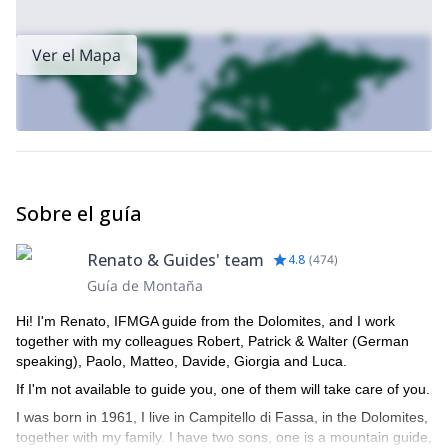
disfrutemos del esquí freeride en las míticas Dolomitas.
Y si te
también puedes echar un vistazo a esta otra opción
interesa,
para practicar esquí freeride en el Grupo Sella
.
Ver el Mapa
Sobre el guía
Renato & Guides' team
4.8
(
474
)
Guía de Montaña
Hi! I'm Renato, IFMGA guide from the Dolomites, and I work
together with my colleagues Robert, Patrick & Walter (German
speaking), Paolo, Matteo, Davide, Giorgia and Luca.
If I'm not available to guide you, one of them will take care of you.
I was born in 1961, I live in Campitello di Fassa, in the Dolomites,
together with my family. I have two sons, one is a mountain guide,