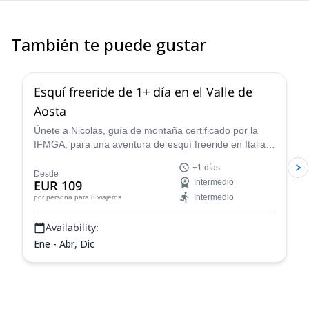
Robert also took our boys multi-pitch climbing on a third day and
they came away buzzing. And he took great photos so we could
keep our hands firmly on the cables! Highly recommend!
También te puede gustar
4.3
(
11
)
Esquí freeride de 1+ día en el Valle de
Aosta
Únete a Nicolas, guía de montaña certificado por la
IFMGA, para una aventura de esquí freeride en Italia.
¡Descubre algunas impresionantes pistas de polvo en
+1 días
el Valle de Aosta!
Desde
EUR 109
Intermedio
Intermedio
por persona
para 8 viajeros
Availability:
Ene - Abr, Dic