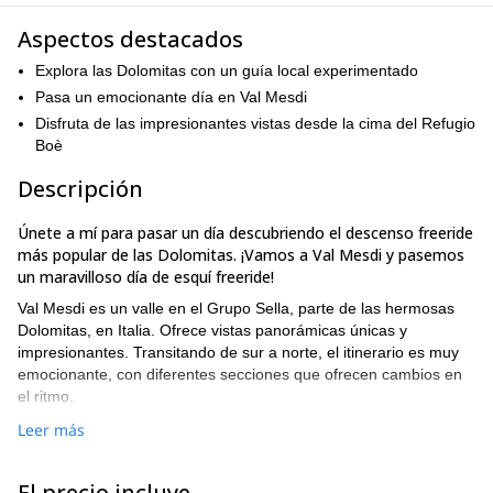
Aspectos destacados
Explora las Dolomitas con un guía local experimentado
Pasa un emocionante día en Val Mesdi
Disfruta de las impresionantes vistas desde la cima del Refugio
Boè
Descripción
Únete a mí para pasar un día descubriendo el descenso freeride
más popular de las Dolomitas. ¡Vamos a Val Mesdi y pasemos
un maravilloso día de esquí freeride!
Val Mesdi es un valle en el Grupo Sella, parte de las hermosas
Dolomitas, en Italia. Ofrece vistas panorámicas únicas y
impresionantes. Transitando de sur a norte, el itinerario es muy
emocionante, con diferentes secciones que ofrecen cambios en
el ritmo.
Para acceder a Val Mesdi, seguiremos el itinerario de la Sella
Leer más
Ronda, y luego pasaremos por el Grupo Sella. Desde la estación
del teleférico de Sass Pordoi, iremos al paso Pordoi (2950m) y
El precio incluye