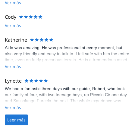
Ver más
Cody
Ver más
Katherine
Aldo was amazing. He was professional at every moment, but
also very friendly and easy to talk to. I felt safe with him the entire
time, even on fairly precarious terrain. He is a tremendous asset
to your company.
Ver más
Lynette
We had a fantastic three days with our guide, Robert, who took
our family of four, with two teenage boys, up Piccolo Cir one day
and Sassolungo Furcela the next. The whole experience was
excellent, with clear and prompt communication, and the via
Ver más
ferrata choices were perfectly chosen for our experience and
ability. Robert was really friendly and helpful throughout and also
Leer más
sorted out a hiccup with our booking, finding us a hut to stay in
overnight in a stunning location which added to the adventure.