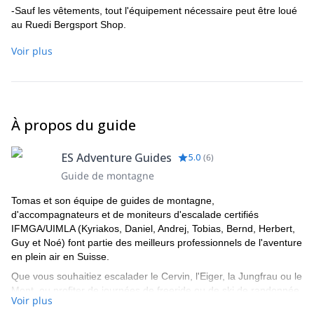
-Sauf les vêtements, tout l'équipement nécessaire peut être loué
au Ruedi Bergsport Shop.
Voir plus
À propos du guide
ES Adventure Guides
5.0
(
6
)
Guide de montagne
Tomas et son équipe de guides de montagne,
d'accompagnateurs et de moniteurs d'escalade certifiés
IFMGA/UIMLA (Kyriakos, Daniel, Andrej, Tobias, Bernd, Herbert,
Guy et Noé) font partie des meilleurs professionnels de l'aventure
en plein air en Suisse.
Que vous souhaitiez escalader le Cervin, l'Eiger, la Jungfrau ou le
Mont, ou profiter de journées de freeride ou de ski de randonnée
Voir plus
autour de Verbier ou Zermatt, entre autres, ils sauront vous