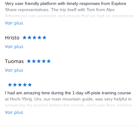
Very user friendly platform with timely responses from Explore
Share representatives. The trip itself with Tom from Alps
Adventures was awesome and ensure that we had an experience
that was 100% what we wanted. Recommend both the platform
Voir plus
and the guide. Thanks to all for arranging and delivering so well.
Hristo
Voir plus
Tuomas
Voir plus
I had am amazing time during the 1-day off-piste training course
at Hoch-Ybrig. Urs, our main mountain guide, was very helpful in
answering my queries before the course, and Lupe from explore-
share was helpful in selecting the course. We had 3 groups under
Voir plus
Urs, Mario and Patrick, and I was in the group with Patrick. He
gave us a lot of nice tips and individualized video analysis. He
made a special effort to convey everything in English, since I
don't know German. All the participants were very helpful and