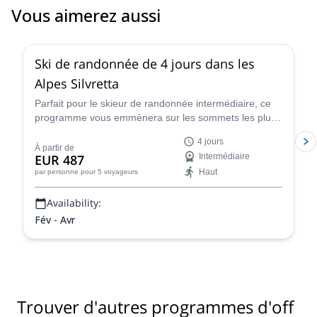
friendly too! The course is good value for money as skis are
Vous aimerez aussi
included for the weekend in the course price.
4.4
(
5
)
Ski de randonnée de 4 jours dans les
Alpes Silvretta
Parfait pour le skieur de randonnée intermédiaire, ce
programme vous emmènera sur les sommets les plus
célèbres des Alpes de Silvretta avec Renato, certifié
4 jours
IFMGA.
À partir de
EUR 487
Intermédiaire
Haut
par personne
pour 5 voyageurs
Availability:
Fév - Avr
Trouver d'autres programmes d'off