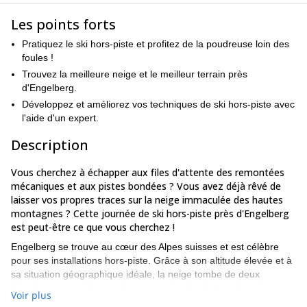
Les points forts
Pratiquez le ski hors-piste et profitez de la poudreuse loin des
foules !
Trouvez la meilleure neige et le meilleur terrain près
d'Engelberg.
Développez et améliorez vos techniques de ski hors-piste avec
l'aide d'un expert.
Description
Vous cherchez à échapper aux files d'attente des remontées
mécaniques et aux pistes bondées ? Vous avez déjà rêvé de
laisser vos propres traces sur la neige immaculée des hautes
montagnes ? Cette journée de ski hors-piste près d'Engelberg
est peut-être ce que vous cherchez !
Engelberg se trouve au cœur des Alpes suisses et est célèbre
pour ses installations hors-piste. Grâce à son altitude élevée et à
sa situation géographique idéale, la neige tombe de deux
directions, ce qui donne chaque année des chutes de neige
Voir plus
combinées de plus de sept mètres.