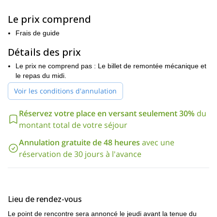
Ma proposition est de vous emmener loin des pistes les plus
Le prix comprend
fréquentées et de vous aventurer dans le véritable
environnement montagneux des Alpes suisses. Avec une variété
Frais de guide
infinie de conditions de neige et des vues spectaculaires, les
participants feront l'expérience du ski hors-piste à son meilleur !
Détails des prix
N'oubliez pas que ce programme convient uniquement aux
Le prix ne comprend pas : Le billet de remontée mécanique et
skieurs avancés. De plus, tous les participants devront avoir une
le repas du midi.
bonne condition physique. Bien sûr, je serai là pour vous aider et
Voir les conditions d'annulation
vous guider tout au long du parcours.
Il s'agit d'une aventure unique de ski hors piste, idéale pour les
Réservez votre place en versant seulement 30%
du
skieurs forts qui cherchent à pousser leurs compétences au
niveau supérieur. Alors, si vous êtes prêt à explorer les Alpes
montant total de votre séjour
suisses magiques, envoyez votre demande !
Annulation gratuite de 48 heures
avec une
Vous cherchez d'autres programmes de ski de randonnée
réservation de 30 jours à l'avance
amusants et passionnants en Suisse ? Alors vous pouvez aussi
Programme de ski de randonnée de la
me rejoindre sur ce
pleine lune près de Zurich
Lieu de rendez-vous
Le point de rencontre sera annoncé le jeudi avant la tenue du