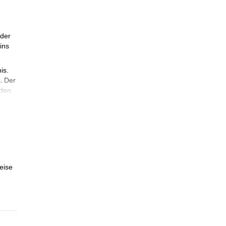
 der
ins
is.
.
Der
nden
ese
eise