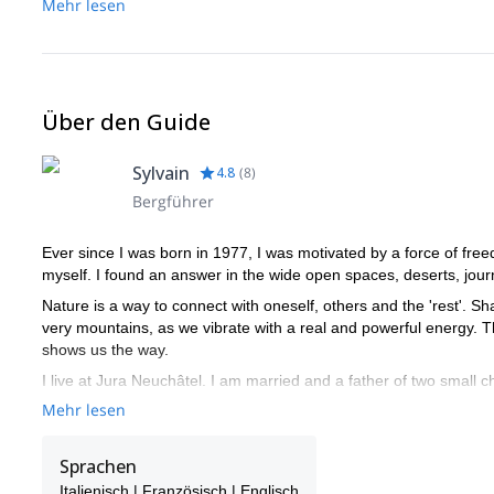
Mehr lesen
Über den Guide
Sylvain
4.8
(
8
)
Bergführer
Ever since I was born in 1977, I was motivated by a force of fre
myself. I found an answer in the wide open spaces, deserts, jour
Nature is a way to connect with oneself, others and the 'rest'.
very mountains, as we vibrate with a real and powerful energy. 
shows us the way.
I live at Jura Neuchâtel. I am married and a father of two small
received a "J + S" recognition (Youth and Sports). I will happily
Mehr lesen
Sprachen
Italienisch | Französisch | Englisch