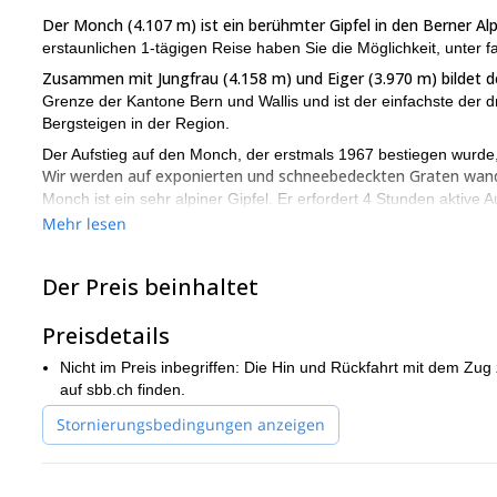
Der Monch (4.107 m) ist ein berühmter Gipfel in den Berner A
erstaunlichen 1-tägigen Reise haben Sie die Möglichkeit, unter f
Zusammen mit Jungfrau (4.158 m) und Eiger (3.970 m) bildet 
Grenze der Kantone Bern und Wallis und ist der einfachste der dr
Bergsteigen in der Region.
Der Aufstieg auf den Monch, der erstmals 1967 bestiegen wurde,
Wir werden auf exponierten und schneebedeckten Graten wande
Monch ist ein sehr alpiner Gipfel. Er erfordert 4 Stunden aktiv
Eis- oder Schneekämmen gehen und klettern. Mit über 4000 m ist 
Mehr lesen
Der Ausgangspunkt für diese Klettertour ist Grindelwald (1.03
gelegen am Fuße des Eiger.
Der Preis beinhaltet
Dieser Gipfel wird idealerweise von Mitte Mai bis Ende Septembe
Bedingungen gut sind. Und er kann auch von März bis Mai mit S
Preisdetails
Wenn Sie also bereit sind für einen einzigartigen Aufstieg zum 
Nicht im Preis inbegriffen: Die Hin und Rückfahrt mit dem Zug 
Bergtour für Sie ein einmaliges Erlebnis sein wird!
auf sbb.ch finden.
Stornierungsbedingungen anzeigen