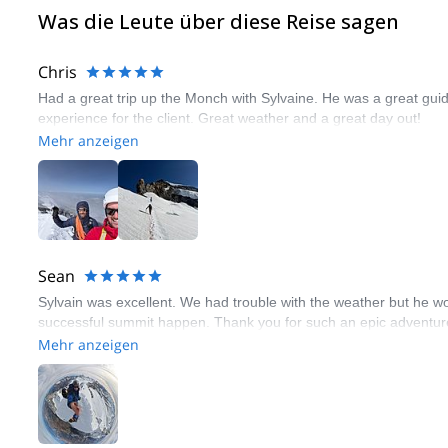
Was die Leute über diese Reise sagen
Chris
Had a great trip up the Monch with Sylvaine. He was a great guid
experience for the client. Great weather and a great day out!
Mehr anzeigen
Sean
Sylvain was excellent. We had trouble with the weather but he wo
successful summit happen. Thank you for such an epic adventur
Mehr anzeigen