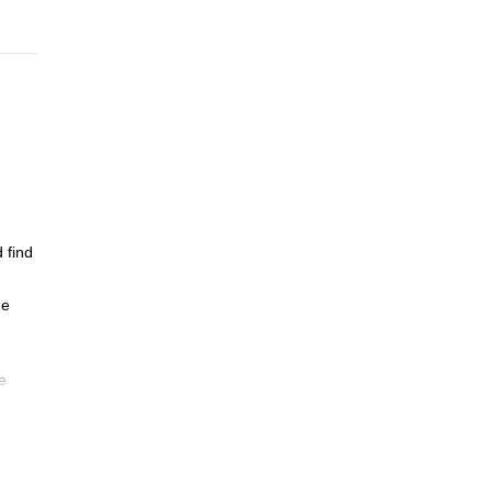
 find
he
e