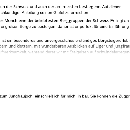
lpen der Schweiz und auch der am meisten bestiegene.
Auf dieser
achkundiger Anleitung seinen Gipfel zu erreichen.
der Monch eine der beliebtesten Berggruppen der Schweiz.
Er liegt an
ei großen Berge zu besteigen, daher ist er perfekt für eine Einführung 
 ist ein besonderes und unvergessliches 5-stündiges Bergsteigererlebn
rn und klettern, mit wunderbaren Ausblicken auf Eiger und Jungfrau
e Aufmerksamkeit, während derer wir mit Steigeisen auf schwindelerrege
er ein Gipfel für eine echte Einführung ins Bergsteigen.
4 m), ein kleines und charmantes Dorf mit unglaublichen Ausblicken
,
r bestiegen, ist aber auch bis Ende Oktober möglich, wenn die
kiern bestiegen werden.
Gipfel des Monch, kontaktieren Sie mich bitte! Ich bin sicher, dass di
zum Jungfraujoch, einschließlich für mich, in bar. Sie können die Zugpr