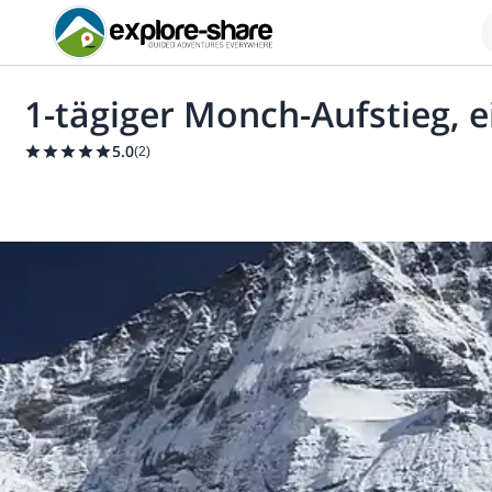
1-tägiger Monch-Aufstieg, e
5.0
(
2
)