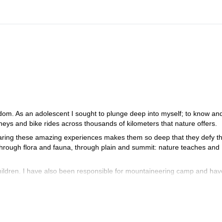
edom. As an adolescent I sought to plunge deep into myself; to know and
neys and bike rides across thousands of kilometers that nature offers.
 Sharing these amazing experiences makes them so deep that they defy t
Through flora and fauna, through plain and summit: nature teaches and
 children. I have also been responsible for mountaineering camp and hav
 guide you across these mountains.