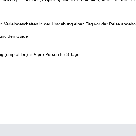
diesem Aufstieg
Le Petit Mont Blanc
n. Sie können sich mir bei
des
 Verleihgeschäften in der Umgebung einen Tag vor der Reise abgehol
 und den Guide
(empfohlen): 5 € pro Person für 3 Tage