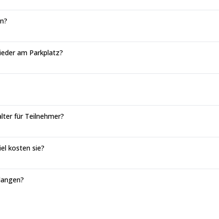
en?
wieder am Parkplatz?
alter für Teilnehmer?
iel kosten sie?
elangen?