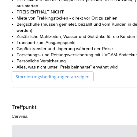
Alpen
Ich biete auch zusätzliche eintägige Besteigungen in den
a
aus starten.
diesem Aufstieg
Aiguille de Toula
anschließen oder
der
.
PREIS ENTHÄLT NICHT:
Miete von Trekkingstöcken - direkt vor Ort zu zahlen
Bergschuhe (müssen gemietet, bezahlt und vom Kunden in den
werden)
Zusätzliche Mahlzeiten, Wasser und Getränke für die Kunden
Transport zum Ausgangspunkt
Gepäcktransfer und -lagerung während der Reise
Forschungs- und Rettungsversicherung mit UVGAM-Abdeckung 
Persönliche Versicherung
Alles, was nicht unter "Preis beinhaltet" erwähnt wird
Stornierungsbedingungen anzeigen
Treffpunkt
Cervinia