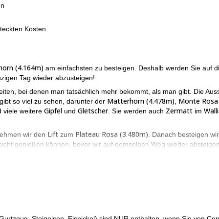
en
steckten Kosten
horn (4.164m)
am einfachsten zu besteigen. Deshalb werden Sie auf d
nzigen Tag wieder abzusteigen!
eiten, bei denen man tatsächlich mehr bekommt, als man gibt. Die Auss
Matterhorn (4.478m)
Monte Rosa
ibt so viel zu sehen, darunter der
,
Gipfel
Gletscher
Zermatt
Walli
 viele weitere
und
. Sie werden auch
im
Lift
Plateau Rosa (3.480m)
 nehmen wir den
zum
. Danach besteigen wi
sicht genießen können, bevor wir auf demselben Weg wieder absteigen
Wechten
Vorsicht geboten ist, da es in der Nähe von
oder bei schlecht
ich dafür sorgen, dass Sie richtig geführt werden, damit Sie den
e, größere, schwierigere Gipfel besteigen zu wollen. Es ist also die Ar
 dauern könnte. Und es wäre mir eine Freude, Ihnen beim Start dieser
sind.
Gurtzeug, Steigeisen, Eispickel) sind NUR enthalten, wenn Sie von Cer