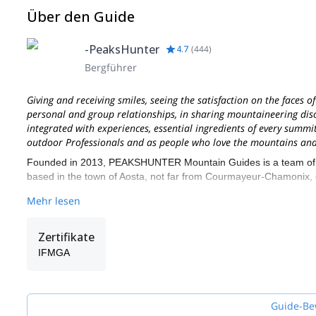
Über den Guide
-PeaksHunter
4.7
(
444
)
Bergführer
Giving and receiving smiles, seeing the satisfaction on the faces o
personal and group relationships, in sharing mountaineering discip
integrated with experiences, essential ingredients of every summit
outdoor Professionals and as people who love the mountains and 
Founded in 2013, PEAKSHUNTER Mountain Guides is a team of IFM
based in the town of Aosta, not far from Courmayeur-Chamonix, on
We live and work in the beautiful Aosta Valley region, very close
Mehr lesen
airports.
Mont Blanc, Matterhorn, Dufourspitze, Pyramide Vincent and Reg
Zertifikate
are only a few of several 4000 Alps summits you can climb with 
IFMGA
mountains and they have explored the ascent routes several time
- We love our work
: we plan all our trips with great commitment 
territories. Including local traditions in different valleys and Alpin
Guide-Be
- We love Mountain, Nature, and Outdoor activities
, that we li