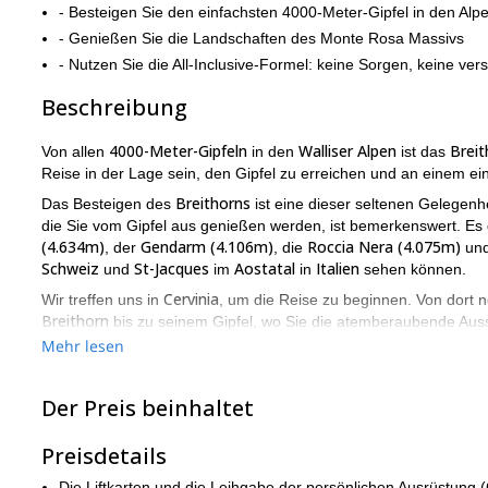
- Besteigen Sie den einfachsten 4000-Meter-Gipfel in den Alp
- Genießen Sie die Landschaften des Monte Rosa Massivs
- Nutzen Sie die All-Inclusive-Formel: keine Sorgen, keine ver
Beschreibung
4000-Meter-Gipfeln
Walliser Alpen
Breit
Von allen
in den
ist das
Reise in der Lage sein, den Gipfel zu erreichen und an einem ei
Breithorns
Das Besteigen des
ist eine dieser seltenen Gelegenh
die Sie vom Gipfel aus genießen werden, ist bemerkenswert. Es g
(4.634m)
Gendarm (4.106m)
Roccia Nera (4.075m)
, der
, die
und
Schweiz
St-Jacques
Aostatal
Italien
und
im
in
sehen können.
Cervinia
Wir treffen uns in
, um die Reise zu beginnen. Von dort
Breithorn
bis zu seinem Gipfel, wo Sie die atemberaubende Aus
Mehr lesen
Obwohl der Aufstieg einfach ist, bedeutet das nicht, dass keine 
Wetter einige schwierige Stellen geben kann. Und deshalb werde 
großartigen Gipfel sicher erreichen können.
Der Preis beinhaltet
Das Breithorn ist die Art von Gipfel, die Sie dazu bringt, ander
Gipfel, die eine Kletterreise beginnen kann, die ein Leben lang
Preisdetails
zu helfen. Senden Sie mir eine Nachricht, wenn Sie interessiert 
Die Liftkarten und die Leihgabe der persönlichen Ausrüstung (