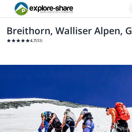
Breithorn, Walliser Alpen, 
4.7
(
33
)