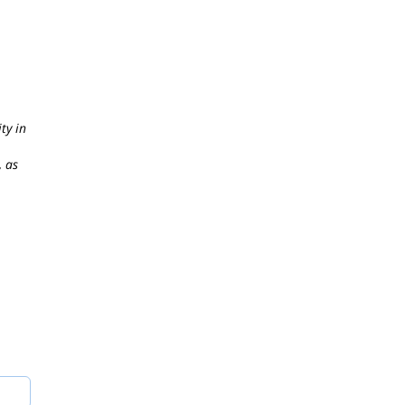
ty in
, as
,
onal
ollux