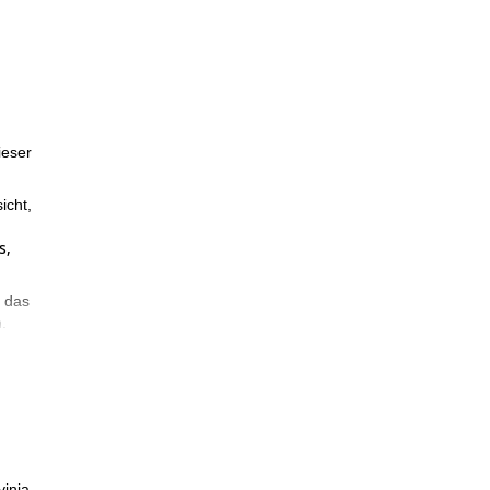
ieser
icht,
s,
r das
.
em
t von
 Reise
vinia