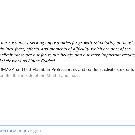
f our customers, seeking opportunities for growth, stimulating authentici
lines, fears, efforts, and moments of difficulty, which are part of the
 climb: these are our focus, our beliefs, and our most important results
their work as Alpine Guides!
GA-certified Mountain Professionals and outdoor activities experts
 the Italian side of the Mont Blanc massif.
 to French and Swiss borders near to Geneva, Milan, and Turin internati
ina Margherita Hut, Gran Paradiso, Breithorn, Lyskamm, Castor and P
us: most of our team of Guides were born and grew up close to these
s during different seasons, with skis or crampons!
and deep respect for the Alpine environment, for its inhabitants, and its
e areas.
wertungen anzeigen
ke to share with people from all around the world. We are enthusiastic to