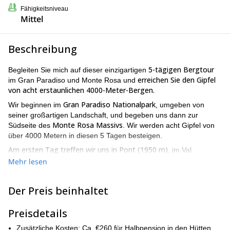
Fähigkeitsniveau
Mittel
Beschreibung
5-tägigen Bergtour
Begleiten Sie mich auf dieser einzigartigen
erreichen Sie den Gipfel
im Gran Paradiso und Monte Rosa und
von acht erstaunlichen 4000-Meter-Bergen.
Gran Paradiso Nationalpark
Wir beginnen im
, umgeben von
seiner großartigen Landschaft, und begeben uns dann zur
Monte Rosa Massivs
Südseite des
. Wir werden acht Gipfel von
über 4000 Metern in diesen 5 Tagen besteigen.
Am ersten Tag treffen wir uns in Pont (1950 m)
, im Val
Vittorio
Savarenche, im Aostatal. Von dort aus steigen wir zur
Mehr lesen
Emmanuele II Hütte
(2732m) auf, wo wir übernachten werden.
Am nächsten Tag beginnt unser Bergabenteuer.
Der Preis beinhaltet
Gran Paradiso
Am zweiten Tag erreichen wir den Gipfel des
(4061m)
. An den folgenden Tagen besteigen wir **Vincent-
Preisdetails
Pyramide (4215 m), Balmenhorn (4167 m), Schwarzhorn (4321
m) und Ludwigshöhe (4341 m). Wir erreichen auch den Gipfel
Zusätzliche Kosten: Ca. €260 für Halbpension in den Hütten