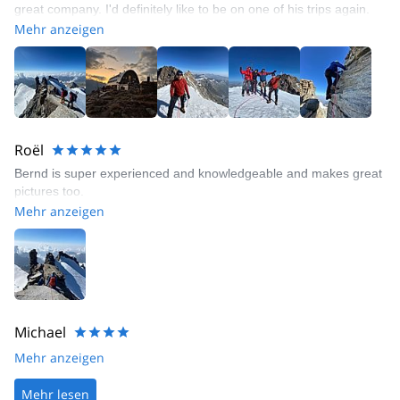
great company. I'd definitely like to be on one of his trips again.
Mehr anzeigen
Roël
Bernd is super experienced and knowledgeable and makes great
pictures too.
Mehr anzeigen
Michael
Mehr anzeigen
Mehr lesen