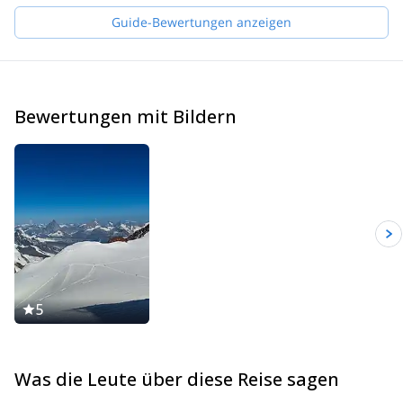
with climbing Khan Tengri and did several expeditions to the
karakorum mountains and the himalayas.
Guide-Bewertungen anzeigen
As a full-time mountain guide, I feel at home in the Karwendel
and Wetterstein mountains as well as in the mountains and
climbing areas worldwide. I am happy to accompany you as a
guide to your desired goal!
Bewertungen mit Bildern
5
Was die Leute über diese Reise sagen