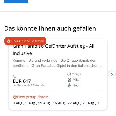
Das könnte Ihnen auch gefallen
4.6
(
93
)
Einer Gruppe beitreten
Gran Paradiso Geführter Aufstieg - All
Inclusive
Kommen Sie und verbringen Sie 2 Tage damit, den
berühmten Gran Paradiso Gipfel in den italienischen
Grajischen Alpen mit einem der IFMGA-zertifizierten
2 tags
Guides im Peakshunter-Team zu besteigen.
Ab
EUR 617
Mittel
Hoch
pro Person
für 3 Reisende
Next group dates:
8 Aug.,
9 Aug.,
15 Aug.,
16 Aug.,
22 Aug.,
23 Aug.,
30
Aug.,
31 Aug.,
5 Sept.,
6 Sept.,
13 Sept.,
20 Sept.