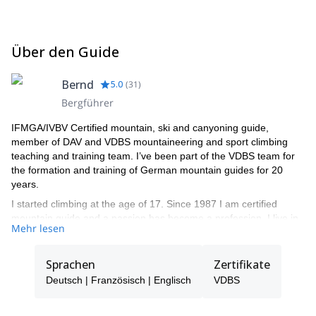
Über den Guide
Bernd
5.0
(
31
)
Bergführer
IFMGA/IVBV Certified mountain, ski and canyoning guide,
member of DAV and VDBS mountaineering and sport climbing
teaching and training team. I’ve been part of the VDBS team for
the formation and training of German mountain guides for 20
years.
I started climbing at the age of 17. Since 1987 I am certified
mountain guide and a passion has become a profession. I live in
Mehr lesen
Scharnitz / Tyrol and I am leader of the moutaineering school
Alpenwelt Karwendel in Mittenwald.
Ice climbing in norway, skitouring in morocco, rock climbing in
Sprachen
Zertifikate
cuba or high mountains in the himalaya - I like it to explore new
Deutsch | Französisch | Englisch
VDBS
areas around the world. I led a DAV training expedition for
talented young mountaineers in the Tian Shan mountain range