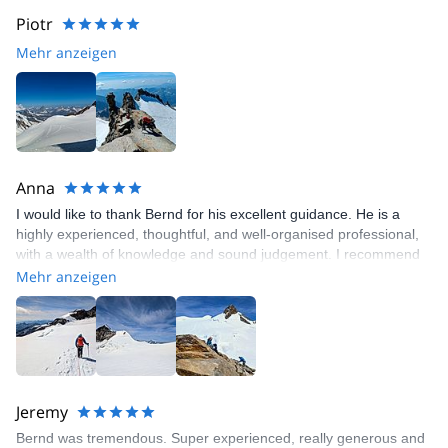
Piotr
Mehr anzeigen
Anna
I would like to thank Bernd for his excellent guidance. He is a
highly experienced, thoughtful, and well-organised professional,
with a wealth of knowledge and sound judgement. I recommend
him wholeheartedly.
Mehr anzeigen
Jeremy
Bernd was tremendous. Super experienced, really generous and