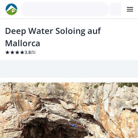
Deep Water Soloing auf
Mallorca
3.8
(
5
)