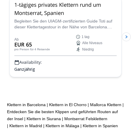
1-tägiges privates Klettern rund um
Montserrat, Spanien
Begleiten Sie den UIAGM-zertifizierten Guide Toti auf
dieser Klettertagestour in der Nähe von Barcelona.
Erklimmen Sie einige erstaunliche Einseil- oder
1 tag
Mehrseillängenrouten in Montserrat!
Ab
EUR 65
Alle Niveaus
Niedrig
pro Person
für 4 Reisende
Availability:
Ganzjährig
Klettern in Barcelona
|
Klettern in El Chorro
|
Mallorca Klettern |
Entdecken Sie die besten Klippen und geführten Routen auf
der Insel
|
Klettern in Siurana
|
Montserrat Felsklettern
|
Klettern in Madrid
|
Klettern in Málaga
|
Klettern in Spanien