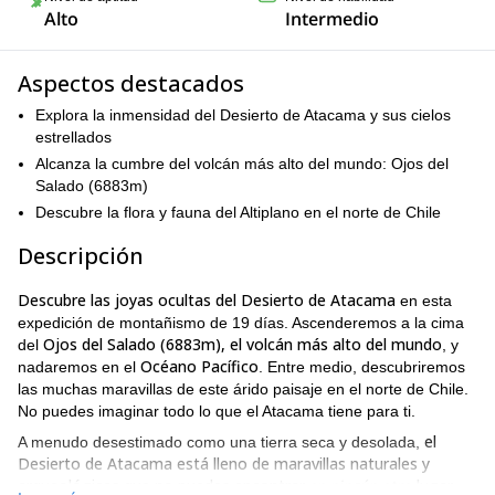
Alto
Intermedio
Aspectos destacados
Explora la inmensidad del Desierto de Atacama y sus cielos
estrellados
Alcanza la cumbre del volcán más alto del mundo: Ojos del
Salado (6883m)
Descubre la flora y fauna del Altiplano en el norte de Chile
Descripción
Descubre las joyas ocultas del Desierto de Atacama
en esta
expedición de montañismo de 19 días. Ascenderemos a la cima
Ojos del Salado (6883m), el volcán más alto del mundo
del
, y
Océano Pacífico
nadaremos en el
. Entre medio, descubriremos
las muchas maravillas de este árido paisaje en el norte de Chile.
No puedes imaginar todo lo que el Atacama tiene para ti.
el
A menudo desestimado como una tierra seca y desolada,
Desierto de Atacama está lleno de maravillas naturales y
arqueológicas que no puedes encontrar
en ningún otro
lugar
.