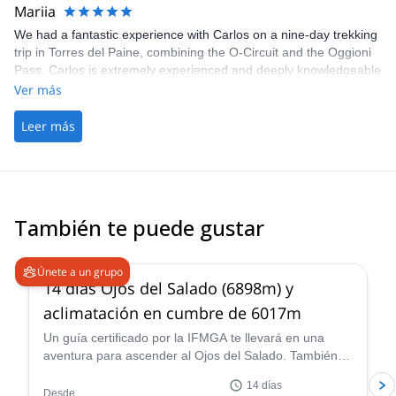
Mariia
We had a fantastic experience with Carlos on a nine-day trekking
trip in Torres del Paine, combining the O-Circuit and the Oggioni
Pass. Carlos is extremely experienced and deeply knowledgeable
about the area, and he and his team went above and beyond to
Ver más
ensure we had the best possible experience. Patagonia is
incredibly beautiful, and this route showcased a stunning variety
Leer más
of landscapes and natural wonders. We can’t recommend this
experience highly enough.
También te puede gustar
5.0
(
4
)
Únete a un grupo
14 días Ojos del Salado (6898m) y
aclimatación en cumbre de 6017m
Un guía certificado por la IFMGA te llevará en una
aventura para ascender al Ojos del Salado. También
ascenderás Siete Hermanos, Mulas Muertas y Nevado
14 días
San Francisco para aclimatación.
Desde