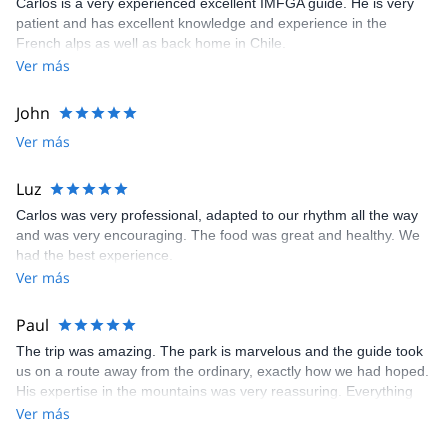
Carlos is a very experienced excellent IMFGA guide. He is very
patient and has excellent knowledge and experience in the
French alps as well as back home in Chile.
Ver más
John
Ver más
Luz
Carlos was very professional, adapted to our rhythm all the way
and was very encouraging. The food was great and healthy. We
had the best experience.
Ver más
Paul
The trip was amazing. The park is marvelous and the guide took
us on a route away from the ordinary, exactly how we had hoped.
His expertise in the mountains was very reassuring. Everything
was taken care of, all we needed was our personal belongings
Ver más
and our motivation. A great experience!