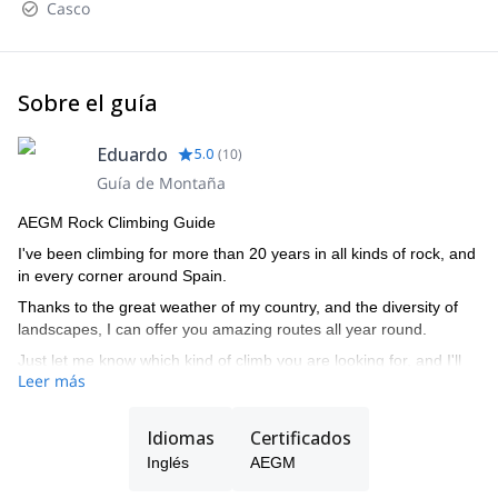
Casco
Sobre el guía
Eduardo
5.0
(
10
)
Guía de Montaña
AEGM Rock Climbing Guide
I've been climbing for more than 20 years in all kinds of rock, and
in every corner around Spain.
Thanks to the great weather of my country, and the diversity of
landscapes, I can offer you amazing routes all year round.
Just let me know which kind of climb you are looking for, and I'll
Leer más
know where to head!
Idiomas
Certificados
Inglés
AEGM