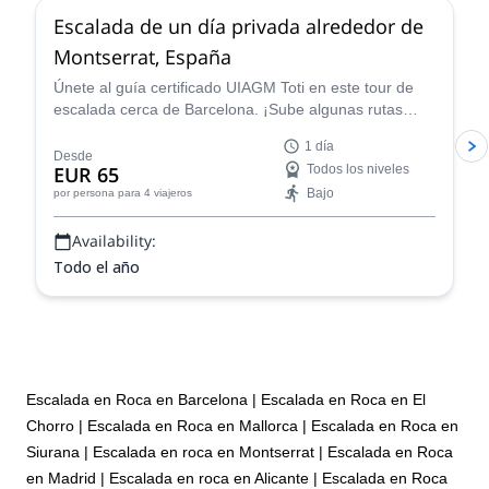
Escalada de un día privada alrededor de
Montserrat, España
Únete al guía certificado UIAGM Toti en este tour de
escalada cerca de Barcelona. ¡Sube algunas rutas
increíbles de un solo largo o multilargo en Montserrat!
1 día
Desde
EUR 65
Todos los niveles
Bajo
por persona
para 4 viajeros
Availability:
Todo el año
Escalada en Roca en Barcelona
|
Escalada en Roca en El
Chorro
|
Escalada en Roca en Mallorca
|
Escalada en Roca en
Siurana
|
Escalada en roca en Montserrat
|
Escalada en Roca
en Madrid
|
Escalada en roca en Alicante
|
Escalada en Roca