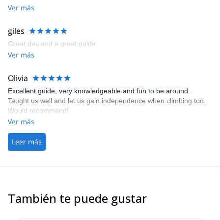
Ver más
giles
Great day and a great guide.
Ver más
Olivia
Excellent guide, very knowledgeable and fun to be around.
Taught us well and let us gain independence when climbing too.
Would recommend!
Ver más
Leer más
También te puede gustar
4.9
(
113
)