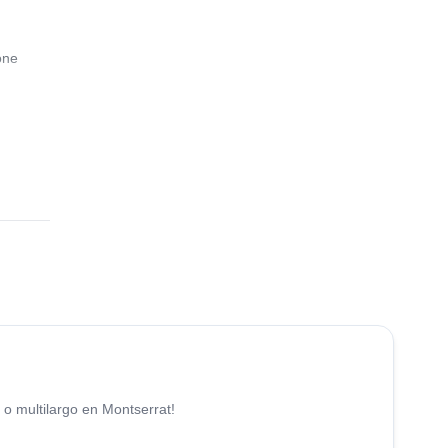
one
4.9
(
113
)
 o multilargo en Montserrat!