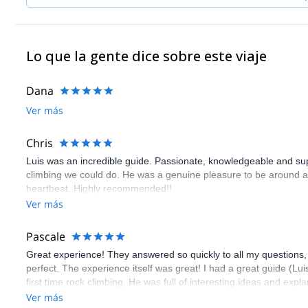
Lo que la gente dice sobre este viaje
Dana
Ver más
Chris
Luis was an incredible guide. Passionate, knowledgeable and sup
climbing we could do. He was a genuine pleasure to be around a
heartbeat. Highly recommended!!
Ver más
Pascale
Great experience! They answered so quickly to all my questions,
perfect. The experience itself was great! I had a great guide (L
first time rock climbing. He was full of interesting ideas and exp
recommend enough Explore Share and Dreampeaks 🙏
Ver más