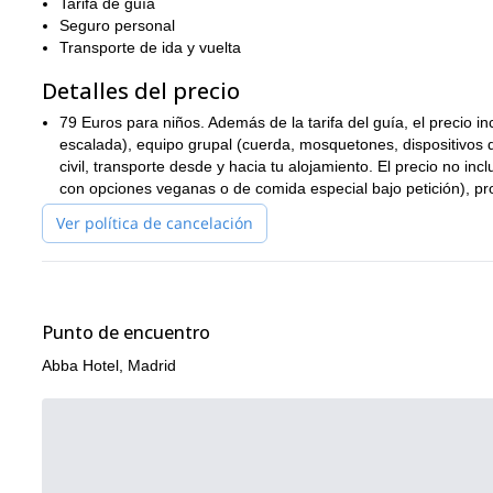
Tarifa de guía
principiantes, incluidos niños de 6 años en adelante.
Seguro personal
¿Te gustaría venir conmigo en esta aventura de escalada en r
Transporte de ida y vuelta
excursión de un día y tour guiado por
También recomiendo esta
Detalles del precio
explorando la zona.
79 Euros para niños. Además de la tarifa del guía, el precio 
escalada), equipo grupal (cuerda, mosquetones, dispositivos 
civil, transporte desde y hacia tu alojamiento. El precio no i
con opciones veganas o de comida especial bajo petición), pr
Ver política de cancelación
Punto de encuentro
Abba Hotel, Madrid