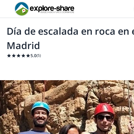
Día de escalada en roca en 
Madrid
5.0
(
5
)