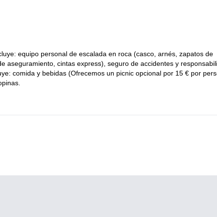
oca? Solo envíame un mensaje, ¡y prepárate para esta experiencia m
 la histórica Segovia, cerca de Madrid
también, si quieres seguir
incluye: equipo personal de escalada en roca (casco, arnés, zapatos de
de aseguramiento, cintas express), seguro de accidentes y responsabil
ncluye: comida y bebidas (Ofrecemos un picnic opcional por 15 € por per
opinas.