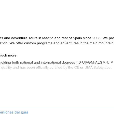
es and Adventure Tours in Madrid and rest of Spain since 2008. We pr
dation. We offer custom programs and adventures in the main mountain
 much more.
uides holding both national and international degrees TD-UIAGM-AEGM-UI
ality and has been officially certified by the CE or UIAA Safetylabel.
piniones del guía