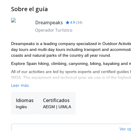
Sobre el guía
Dreampeaks
4.9
(
34
)
Operador Turístico
Dreampeaks is a leading company specialized in Outdoor Activiti
day tours and multi-day tours including transport and accommo
coasts and natural parks of the country all year round.
Explore Spain hiking, climbing, canyoning, biking, kayaking and
All of our activities are led by sports experts and certified g
WGA. The equipment and technical gear we use is of the highest qu
Leer más
Idiomas
Certificados
Inglés
AEGM | UIMLA
Ver o