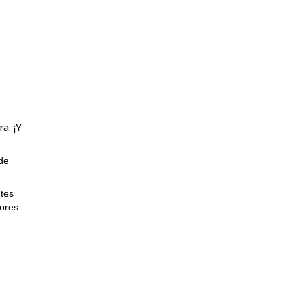
a. ¡Y
de
ntes
lores
e