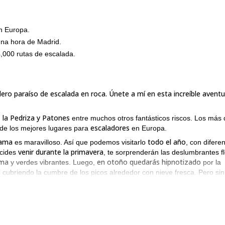
n Europa.
una hora de Madrid.
4,000 rutas de escalada.
ro paraíso de escalada en roca. Únete a mí en esta increíble aventur
, la Pedriza y Patones
entre muchos otros fantásticos riscos. Los más 
escaladores
 de los mejores lugares para
en Europa.
rama
todo el año
es maravilloso. Así que podemos visitarlo
, con difere
venir durante la primavera
ecides
, te sorprenderán las deslumbrantes f
oma
en otoño quedarás hipnotizado
y verdes vibrantes. Luego,
por la
l
cubriendo la cumbre de los picos alrededor con nieve fresca. Pero sin
 inolvidable.
a hora en coche desde Madrid
, llegarás a una de las mejores áreas d
. Y da la bienvenida a todo tipo de escaladores, desde expertos hasta