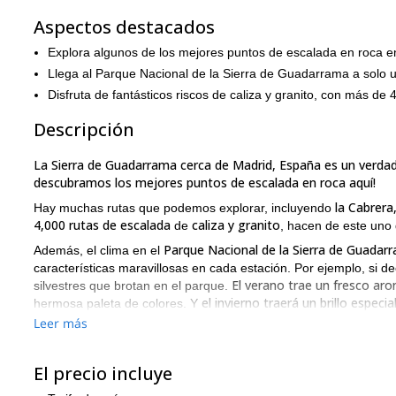
Aspectos destacados
Explora algunos de los mejores puntos de escalada en roca e
Llega al Parque Nacional de la Sierra de Guadarrama a solo 
Disfruta de fantásticos riscos de caliza y granito, con más de 
Descripción
La Sierra de Guadarrama cerca de Madrid, España es un verdade
descubramos los mejores puntos de escalada en roca aquí!
la Cabrera
Hay muchas rutas que podemos explorar, incluyendo
4,000 rutas de escalada
caliza y granito
de
, hacen de este uno
Parque Nacional de la Sierra de Guadar
Además, el clima en el
características maravillosas en cada estación. Por ejemplo, si d
El verano trae un fresco ar
silvestres que brotan en el parque.
el invierno traerá un brillo especia
hermosa paleta de colores. Y
aventura
importar la temporada que elijas, prometo que será una
Leer más
A solo un
Lo que es más, llegar a este paraíso es bastante fácil.
4-5 horas
escalada en roca del continente y pasarás
allí.
El precio incluye
no requiere ninguna experiencia previa
Además, este programa