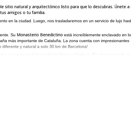
le sitio natural y arquitectónico listo para que lo descubras. Únete a
tus amigos o tu familia.
nto en la ciudad. Luego, nos trasladaremos en un servicio de lujo hast
Monasterio Benedictino
mente. Su
está increíblemente enclavado en l
taña más importante de Cataluña. La zona cuenta con impresionantes
o diferente y natural a solo 30 km de Barcelona!
ma según tu nivel de condición física y objetivos. Con base en esto, te
Duración de la
 fantásticas desde la cima del teleférico de St Joan.
sta versión del tour, te guiaré hasta la cima de Montserrat, St Jeroni.
a excursión de larga distancia desde el lado oeste al este, y nos lleva
 unas a mí en este programa en tu próxima visita a Barcelona.