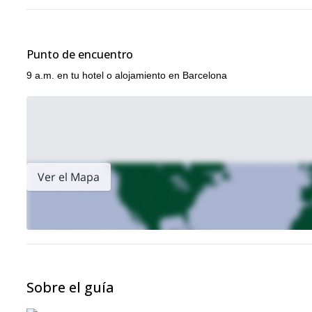
¿Interesado en esta excursión de un día a Montserrat desde Bar
excursión de 
excursiones de 1 día cerca de Barcelona, como la
Priorat
excursión de un día a Costa Brava desde Barcelon
, y la
Punto de encuentro
9 a.m. en tu hotel o alojamiento en Barcelona
Ver el Mapa
Sobre el guía