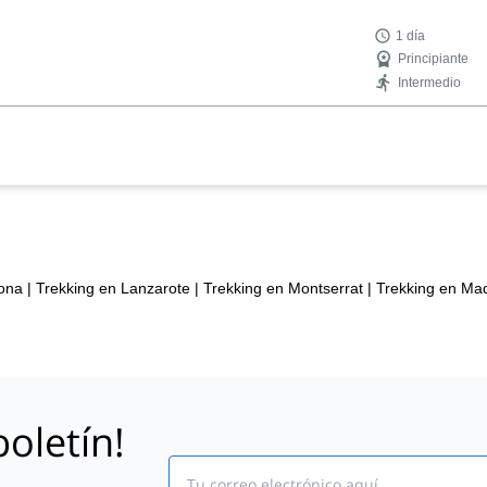
1 día
Principiante
Intermedio
lona
|
Trekking en Lanzarote
|
Trekking en Montserrat
|
Trekking en Mad
oletín!
Email