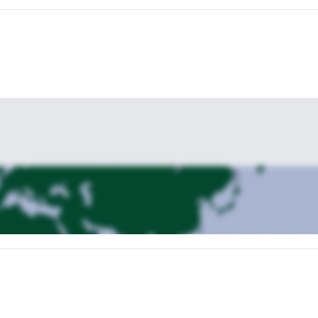
celona? ¡Solicita tu reserva!
Echa un vistazo a otros programas de
un día a los Pirineos desde Barcelona
tour de trekking de 1 día po
, el
a
.