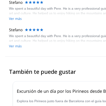
Stefano
We spent a beautiful day with Pere. He is a very professional g
art and culture. He helped us to enjoy hiking on the mountains an
Ver más
Stefano
We spent a beautiful day with Pere. He is a very professional g
art and culture. He helped us to enjoy hiking on the mountains an
Ver más
También te puede gustar
Excursión de un día por los Pirineos desde 
Explora los Pirineos justo fuera de Barcelona con el guía lo