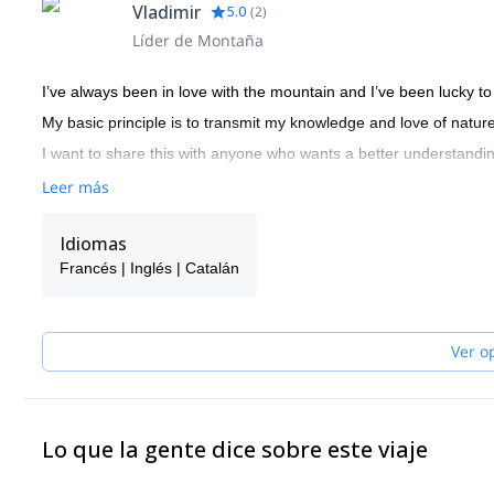
Vladimir
5.0
(
2
)
Líder de Montaña
I’ve always been in love with the mountain and I’ve been lucky 
My basic principle is to transmit my knowledge and love of nature
I want to share this with anyone who wants a better understandin
Leer más
Idiomas
Francés | Inglés | Catalán
Ver o
Lo que la gente dice sobre este viaje