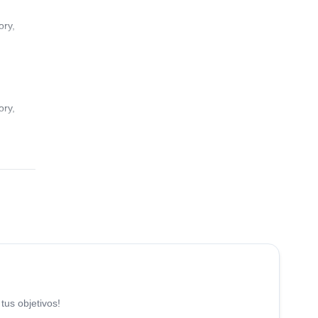
ory,
ory,
4.8
(
12
)
tus objetivos!