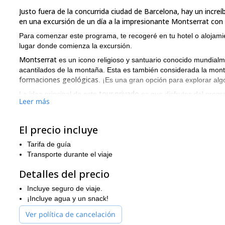
Justo fuera de la concurrida ciudad de Barcelona, hay un increíb
en una excursión de un día a la impresionante Montserrat con 
Para comenzar este programa, te recogeré en tu hotel o alojamie
lugar donde comienza la excursión.
Montserrat
es un icono religioso y santuario conocido mundial
acantilados de la montaña. Esta es también considerada la mon
formaciones geológicas
. ¡Es una gran opción para explorar alg
tour privado
La idea principal de este
es que disfrutes del progra
Leer más
ayudaré a decidir qué y cuánto de la zona quieres que te guíe.
tres posibles rutas
Hay
para elegir para este programa:
El precio incluye
RUTA 1 (Niveles 1 & 2): ¡Abierto para todos!
– Incluye vistas
excursión
: 2 horas
Tarifa de guía
Transporte durante el viaje
RUTA 2 (Niveles 3 & 4): Para los amantes del deporte
– En e
Duración de la excursión
: 5 horas
Detalles del precio
RUTA 3 (Nivel 4):
El enfoque de rendimiento
– Consiste en un
Incluye seguro de viaje.
Duración de la excursión
hasta el Monasterio.
: 7 horas
¡Incluye agua y un snack!
¿Cuál de estas opciones te parece más atractiva? Espero que te
Ver política de cancelación
Grupos
en este programa son de máximo 7 excursionistas.