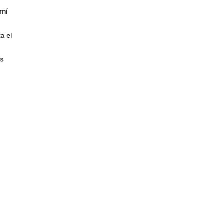
 mí
a el
os
rá