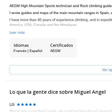
AEGM High Mountain Sports technician and Rock climbing guide
I wrote guides and maps of the main mountain ranges in Spain, 
I have more than 40 years of experience climbing, and in expedit
America, USA, Canada and the Himalayas.
Leer más
Idiomas
Certificados
Francés | Español
AEGM
Ver o
Lo que la gente dice sobre Miguel Angel
Uli
Miguel was a wonderful guide, we could not have found anyone b