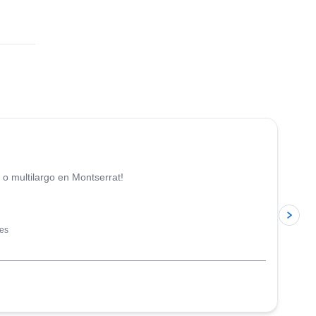
4.9
(
113
)
 o multilargo en Montserrat!
les