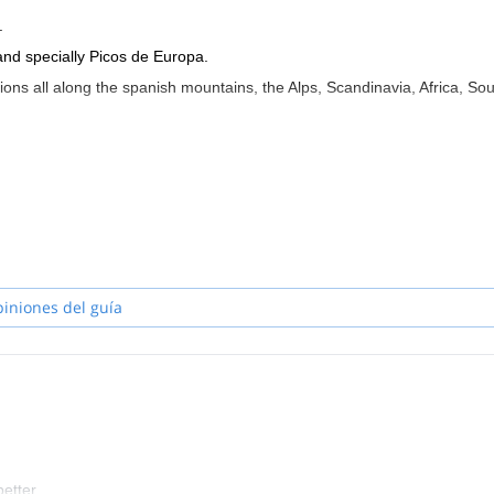
.
and specially Picos de Europa.
ions all along the spanish mountains, the Alps, Scandinavia, Africa, So
piniones del guía
etter