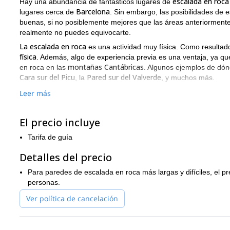
escalada en roca
Hay una abundancia de fantásticos lugares de
Barcelona
lugares cerca de
. Sin embargo, las posibilidades de 
buenas, si no posiblemente mejores que las áreas anteriormen
realmente no puedes equivocarte.
La escalada en roca
es una actividad muy física. Como resultad
física
. Además, algo de experiencia previa es una ventaja, ya q
montañas Cantábricas
en roca en las
. Algunos ejemplos de dón
Cara sur del Picu
Pared sur del Valverde
, la
, y muchos más.
Como resultado de la enorme variedad de grandes paredes para
Leer más
allá de la escalada en sí, que te proporcionará una emoción inol
asombrado.
El precio incluye
Sería un placer guiarte por algunas de las mejores paredes de e
aventura en la cordillera Cantábrica, todo lo que tienes que ha
Tarifa de guía
excursión
montañas Cant
También puedo guiarte en una
por las
Detalles del precio
Para paredes de escalada en roca más largas y difíciles, el 
personas.
Ver política de cancelación