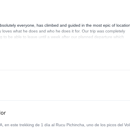
aineering!
bsolutely everyone, has climbed and guided in the most epic of location
ly loves what he does and who he does it for. Our trip was completely
ng to be able to leave until a week after our planned departure which
ke any sort of responsibility in replanning as it was our mistake that ca
d the entire trek so that we would be able to summit all our desired pea
is a class act and an incredible guide and I'd say my husband and I bo
her trip with Fredy Tipan and recommend him to anyone looking for the r
dor
, en este trekking de 1 día al Rucu Pichincha, uno de los picos del Vol