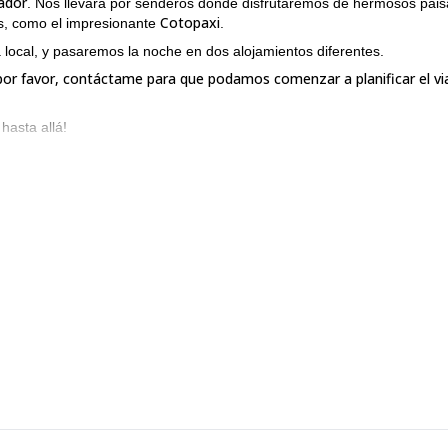
ador
. Nos llevará por senderos donde disfrutaremos de hermosos pais
Cotopaxi
s, como el impresionante
.
 local, y pasaremos la noche en dos alojamientos diferentes.
or favor, contáctame para que podamos comenzar a planificar el vi
 hasta allá!