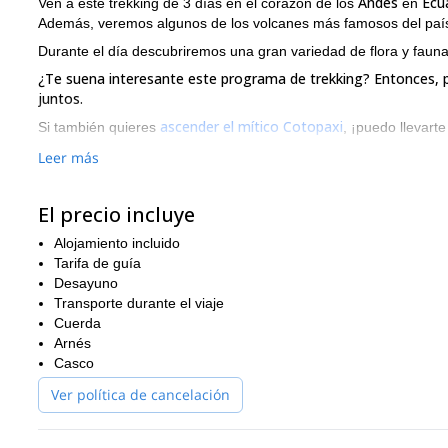
Andes
Ecu
Ven a este trekking de 3 días en el corazón de los
en
Además, veremos algunos de los volcanes más famosos del paí
Durante el día descubriremos una gran variedad de flora y fauna
¿Te suena interesante este programa de trekking? Entonces, p
juntos.
ascender el mítico Cotopaxi
Si también quieres
, ¡puedo llevarte
Leer más
El precio incluye
Alojamiento incluido
Tarifa de guía
Desayuno
Transporte durante el viaje
Cuerda
Arnés
Casco
Ver política de cancelación