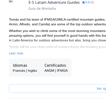
E-S Latam Adventure Guides
5.0
(
9
)
Guía de Montaña
Tomás and his team of IFMGA/UIMLA-certified mountain guides, le
Armin, Alfredo, and Camila) are some of the top outdoor adventur
Whether you wish to climb some of the most stunning mountains 
amazing options, you will find yourself in good hands with this liv
in Latin America for outdoor adventures but also, bring you closer 
Tomás will be your main point of contact during the booking proce
you receive the best possible guiding service.
Leer más
Pick one of the E-S Latam Adventure Guides' programs and start 
America!
Idiomas
Certificados
Francés | Inglés
AAGM | IFMGA
Ver o