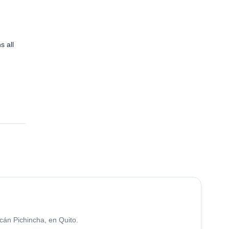
s all
used
ks
th
eal
cán Pichincha, en Quito.