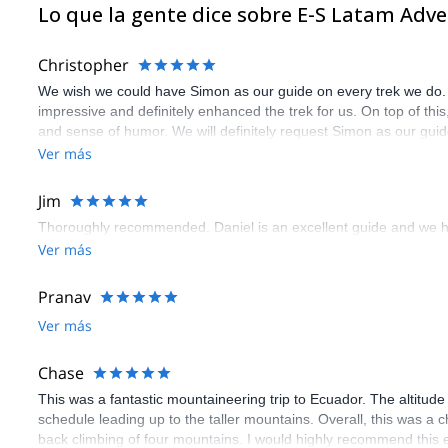
Lo que la gente dice sobre E-S Latam Adv
Christopher
We wish we could have Simon as our guide on every trek we do.
impressive and definitely enhanced the trek for us. On top of thi
and sense of humor. We will definitely request Simon as our guid
Ver más
Jim
Thoroughly recommended. Daniel is an excellent guide and we h
Ver más
Pranav
Ver más
Chase
This was a fantastic mountaineering trip to Ecuador. The altitude 
schedule leading up to the taller mountains. Overall, this was a c
back climbing of four mountains. I would highly recommend this 