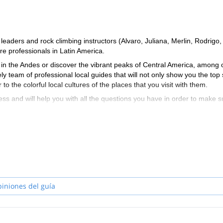
aders and rock climbing instructors (Alvaro, Juliana, Merlin, Rodrigo,
e professionals in Latin America.
in the Andes or discover the vibrant peaks of Central America, among 
ely team of professional local guides that will not only show you the top
to the colorful local cultures of the places that you visit with them.
ss and will help you with all the questions you have in order to make s
planning an unforgettable experience in the beautiful mountains of Lat
piniones del guía