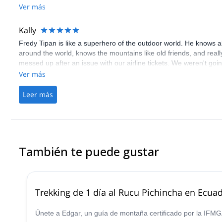
well as someone who wants to gain some nice experience mount
Ver más
Kally
Fredy Tipan is like a superhero of the outdoor world. He knows a
around the world, knows the mountains like old friends, and real
messed up after an issue with our airline tickets. We weren't goi
jeopardized our entire trek with Fredy. We didn't expect him to ta
Ver más
the airline issue but he absolutely did. Within days he rearrange
without cutting the days down and without changing the cost. He 
Leer más
consider him a friend as well. We will definitely be booking anot
deal in outdoor Guides. Thank you, Fredy!
También te puede gustar
Trekking de 1 día al Rucu Pichincha en Ecua
Únete a Edgar, un guía de montaña certificado por la IFMGA