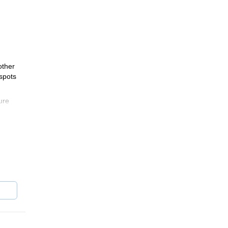
other
 spots
ure
in