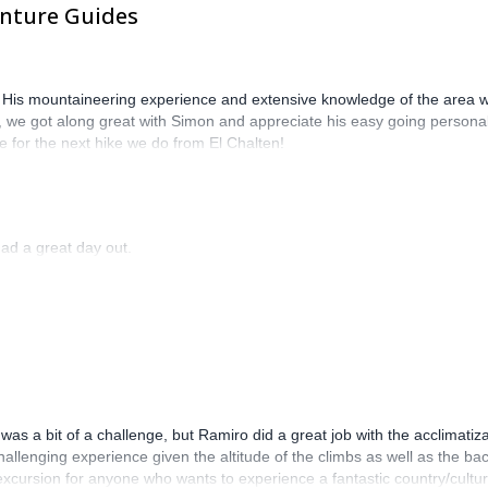
enture Guides
 His mountaineering experience and extensive knowledge of the area 
s, we got along great with Simon and appreciate his easy going personal
e for the next hike we do from El Chalten!
ad a great day out.
was a bit of a challenge, but Ramiro did a great job with the acclimatiz
hallenging experience given the altitude of the climbs as well as the bac
excursion for anyone who wants to experience a fantastic country/cultu