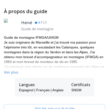
À propos du guide
Hervé
4.7
(
7
)
Guide de montagne
Guide de montagne IFMGA/UIAGM
Je suis originaire de Marseille et j'ai trouvé ma passion pour
l'alpinisme très tôt, en escaladant les Calanques, quelques
montagnes dans la région du Verdon et dans les Alpes. J'ai
obtenu mon brevet d'accompagnateur en montagne (IFMGA) en
1983 et mon brevet de moniteur de ski en 1985.
J'ai emmené mes clients sur de nombreux sommets des Alpes et
suis parti à l'étranger pour découvrir le monde. J'ai fait du ski, de
Voir plus
l'escalade, de l'alpinisme... au Maroc, en Norvège, en Algérie
(Hoggar), au Yosemite (El Capitan) et au Népal. J'ai découvert
Langues
Certificats
cette passion pour les voyages et j'ai commencé à organiser mes
Espagnol | Français | Anglais
SNGM
premiers programmes avec mes clients. A la fin des années 80, je
suis allé au Sanctuaire de l'Annapurna et j'ai fait plusieurs
ascensions au Pérou (Pisco, Yanapatcha et Huascaran). Dans les
années 90, j'ai fait plusieurs programmes au Népal (Helambu,
Voir les avis sur le guide