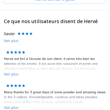
Langtang...).
J'ai ensuite continué et exploré davantage le monde avec mes
clients : La traversée du Rolwaling (Perchamo, Mera Peak
Mingbo La), les sommets du Yala Peak et du Yana Kanga, la
Ce que nos utilisateurs disent de Hervé
Patagonie (en Argentine), le programme Manaslu au Népal,
Meso Kanto La, Mustang, le désert d'Atacama au Chili et bien
d'autres.
Xavier
J'aime emmener mes clients faire de l'alpinisme en été et du ski
Voir plus
de randonnée / héliski en hiver.
Contactez-moi et discutons de votre prochain programme avec
guide !
Hervé est fort à l'écoute de son client, il cerne très bien les
attentes et les envies. Il est aussi très rassurant et porte une
attention particulière au bien-être de chacun. Il a beaucoup
d'expérience, on sent qu'il connaît bien la montagne et il est
Voir plus
prudent. Enfin, il est discret et sympatique. Je le recommande
vivement !
Many thanks for 3 great days of snow powder and amazing views
in the 3 vallees. Knowledgeable, cautious and takes peoples
tempo and abilities into account, adapting to needs.
Voir plus