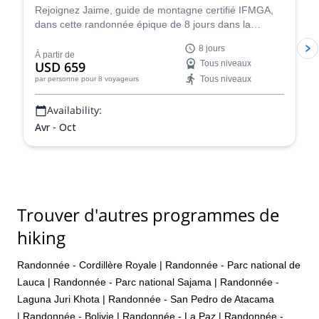
Rejoignez Jaime, guide de montagne certifié IFMGA,
dans cette randonnée épique de 8 jours dans la
Cordillera Real. De lac en lac autour de Condoriri et
8 jours
Huayna Potosí.
À partir de
USD 659
Tous niveaux
Tous niveaux
par personne
pour 8 voyageurs
Availability:
Avr - Oct
Trouver d'autres programmes de
hiking
Randonnée - Cordillère Royale
|
Randonnée - Parc national de
Lauca
|
Randonnée - Parc national Sajama
|
Randonnée -
Laguna Juri Khota
|
Randonnée - San Pedro de Atacama
|
Randonnée - Bolivie
|
Randonnée - La Paz
|
Randonnée -