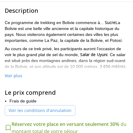
Description
Sucre
Ce programme de trekking en Bolivie commence à...
La
Bolivie est une belle ville ancienne et la capitale historique du
pays. Nous visiterons également certaines des villes les plus
importantes, comme La Paz, la capitale de la Bolivie, et Potosí.
Au cours de ce trek privé, les participants auront l'occasion de
Salar de Uyuni
voir le plus grand plat de sel du monde,
. Ce salar
est situé près des montagnes andines, dans la région sud-ouest
3 656 mètres
de la Bolivie, et son altitude est de 10 000 mètres.
.
Les points forts de ce programme seront le lac Titicaca et l'Isla
Voir plus
3 812 mètres
Lac
del Sol. Avec
au-dessus du niveau de la mer,
Titicaca
est le plus grand lac d'Amérique du Sud. Il est situé dans
Le prix comprend
la zone frontalière entre la Bolivie et le Pérou. Isla del Sol est une
belle île située dans la partie sud du lac.
Frais de guide
En outre, les participants auront la possibilité d'escalader l'un des
Voir les conditions d'annulation
nombreux volcans entourant le Salar de Uyuni et de traverser à
vélo la route de Los Yungas.
Réservez votre place en versant seulement 30%
du
Pour un itinéraire plus détaillé, jetez un coup d'œil au bas de la
montant total de votre séjour