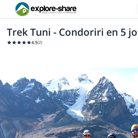
Trek Tuni - Condoriri en 5 j
4.5
(
2
)