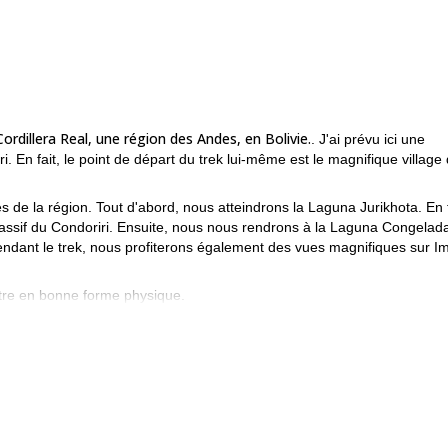
ordillera Real, une région des Andes, en Bolivie.
. J'ai prévu ici une
. En fait, le point de départ du trek lui-même est le magnifique village
 de la région. Tout d'abord, nous atteindrons la Laguna Jurikhota. En f
e massif du Condoriri. Ensuite, nous nous rendrons à la Laguna Congelad
ndant le trek, nous profiterons également des vues magnifiques sur Imi
tre en bonne forme physique.
 de 5 jours en Bolivie ? Alors contactez-moi pour plus d'informations 
e cette randonnée de 8 jours
?