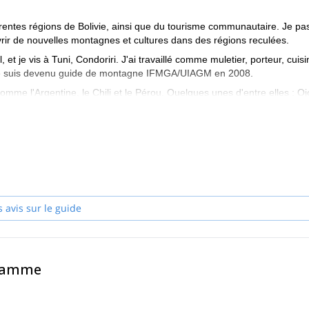
rentes régions de Bolivie, ainsi que du tourisme communautaire. Je pa
vrir de nouvelles montagnes et cultures dans des régions reculées.
 et je vis à Tuni, Condoriri. J'ai travaillé comme muletier, porteur, cuisin
nt je suis devenu guide de montagne IFMGA/UIAGM en 2008.
 comme l'Argentine, le Chili et le Pérou. Quelques unes d'entre elles : O
r oco, Chachacomani, Sajama, Illamapu, Acohoma, Chapi orco, Acotango,
er des expéditions.
 entier, les aider à entrer en contact avec la culture locale, et bien s
s avis sur le guide
gramme