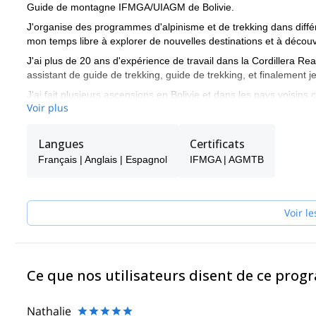
Guide de montagne IFMGA/UIAGM de Bolivie.
J'organise des programmes d'alpinisme et de trekking dans diffé
mon temps libre à explorer de nouvelles destinations et à décou
J'ai plus de 20 ans d'expérience de travail dans la Cordillera Real,
assistant de guide de trekking, guide de trekking, et finaleme
J'ai fait plusieurs ascensions en Bolivie et dans les pays voisins
Voir plus
Salado, Wallatiri, Urus, Azangate, Huayna potosí, Illimani, Chi
Parinacota... Ces expériences m'ont préparé à organiser et guid
Langues
Certificats
J'aime fournir un service de haut niveau à des personnes du monde
aider à atteindre leurs objectifs en montagne.
Français | Anglais | Espagnol
IFMGA | AGMTB
Voir le
Ce que nos utilisateurs disent de ce pro
Nathalie