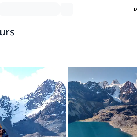
D
ours