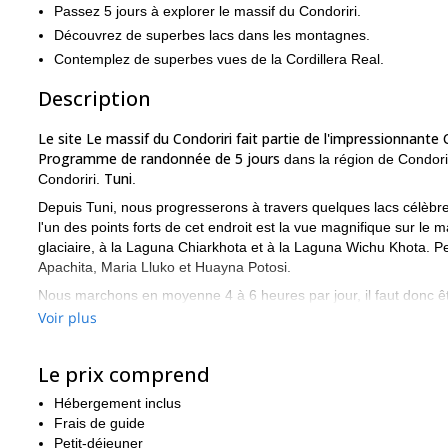
Passez 5 jours à explorer le massif du Condoriri.
Découvrez de superbes lacs dans les montagnes.
Contemplez de superbes vues de la Cordillera Real.
Description
Le site
Le massif du Condoriri fait partie de l'impressionnante C
Programme de randonnée de 5 jours
dans la région de Condoriri
Tuni
Condoriri.
.
Depuis Tuni, nous progresserons à travers quelques lacs célèbres
l'un des points forts de cet endroit est la vue magnifique sur l
glaciaire, à la Laguna Chiarkhota et à la Laguna Wichu Khota. Pe
Apachita, Maria Lluko et Huayna Potosi.
Nous marchons en moyenne 4 à 6 heures par jour, il faut donc ê
Voir plus
**Vous voulez vous joindre à moi pour ce programme de randonnée
pourquoi ne pas fair
si vous avez plus de temps dans la région,
Le prix comprend
Hébergement inclus
Frais de guide
Petit-déjeuner