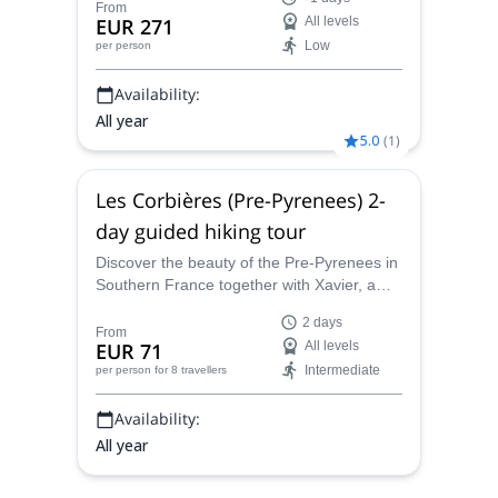
of the possible destination, with options for
From
EUR 271
All levels
beginners and advanced hikers.
Low
per person
Availability:
All year
5.0
(
1
)
Les Corbières (Pre-Pyrenees) 2-
day guided hiking tour
Discover the beauty of the Pre-Pyrenees in
Southern France together with Xavier, a
local hiking guide who will show you the
2 days
best of Les Corbieres mountain range on
From
EUR 71
All levels
this 2-day trip. d
Intermediate
per person
for 8 travellers
Availability:
All year