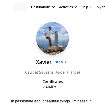
Destinations
Activities
Help
My tr
Xavier
5.0
(
1
)
Caux et Sauzens, Aude (France)
Certificates
UIMLA
I'm passionate about beautiful things. I'm based in