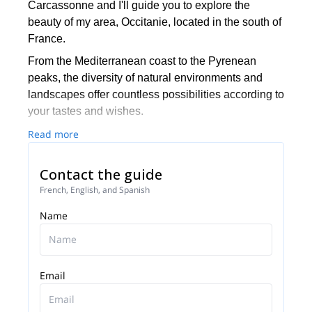
Carcassonne and I'll guide you to explore the
beauty of my area, Occitanie, located in the south of
France.
From the Mediterranean coast to the Pyrenean
peaks, the diversity of natural environments and
landscapes offer countless possibilities according to
your tastes and wishes.
I'm a certified mountain leader (UIMLA) with
Read more
additional qualifications (BPJEPS APT), I will take
you hiking, snowshoeing, biking or
Contact the guide
kayaking/canoeing during your next adventures.
French, English, and Spanish
I am also accredited by ANENA (National
Name
Association for the Study of Snow and Avalanches)
to run training courses:
-Autonomous Avalanche Rescue
Email
-Understanding the Trail in snowshoe trekking
(Practical snow conditions and avalanche risk