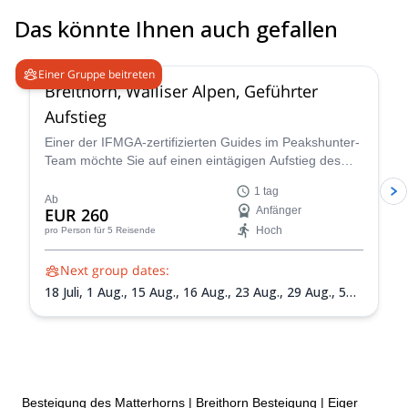
Das könnte Ihnen auch gefallen
4.7
(
31
)
Einer Gruppe beitreten
Breithorn, Walliser Alpen, Geführter
Aufstieg
Einer der IFMGA-zertifizierten Guides im Peakshunter-
Team möchte Sie auf einen eintägigen Aufstieg des
wunderschönen Breithorn-Berges in den Walliser Alpen
1 tag
in der Schweiz führen.
Ab
EUR 260
Anfänger
Hoch
pro Person
für 5 Reisende
Next group dates:
18 Juli,
1 Aug.,
15 Aug.,
16 Aug.,
23 Aug.,
29 Aug.,
5
Sept.
Besteigung des Matterhorns
|
Breithorn Besteigung
|
Eiger