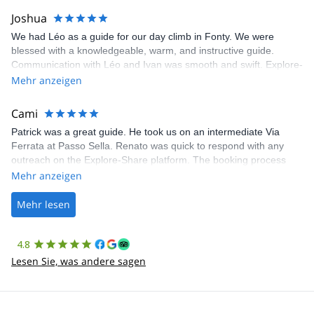
Joshua
We had Léo as a guide for our day climb in Fonty. We were
blessed with a knowledgeable, warm, and instructive guide.
Communication with Léo and Ivan was smooth and swift. Explore-
Share was excellent in arranging everything for our day climb.
Mehr anzeigen
The communication was quick, and the platform was easy to use,
making our adventure stress-free.
Cami
Patrick was a great guide. He took us on an intermediate Via
Ferrata at Passo Sella. Renato was quick to respond with any
outreach on the Explore-Share platform. The booking process
was straightforward, and once Patrick was confirmed, all went
Mehr anzeigen
well. It was a wonderful experience, and I’d highly recommend
the platform.
Mehr lesen
4.8
Lesen Sie, was andere sagen