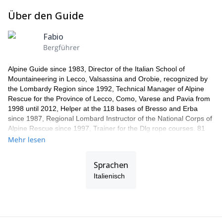
Über den Guide
Fabio
Bergführer
Alpine Guide since 1983, Director of the Italian School of
Mountaineering in Lecco, Valsassina and Orobie, recognized by
the Lombardy Region since 1992, Technical Manager of Alpine
Rescue for the Province of Lecco, Como, Varese and Pavia from
1998 until 2012, Helper at the 118 bases of Bresso and Erba
since 1987, Regional Lombard Instructor of the National Corps of
Alpine Rescue since 1997, Trainer for the Dlg rope courses. 81
since 2007, Tester Vibram (soles shoes mountain), Director of
Mehr lesen
Training for Italy of swept avalanche systems Recco Sweden,
Specialization in Canyoning (Torrentismo) 2002, Technical
Sprachen
Manager of the base of Elisoccorso di Erba (118 Como) for 14
Italienisch
years, Specialized in work at height (with use of ropes), in 2002
Director of works in Grigna and Medale on behalf of the Mountain
Community of Eastern Lario for the rebuilding of all equipped
paths and re-routing via ferrata for the International Year of the
Mountain, in 2005 Incaricato from the Valsassina Mountain