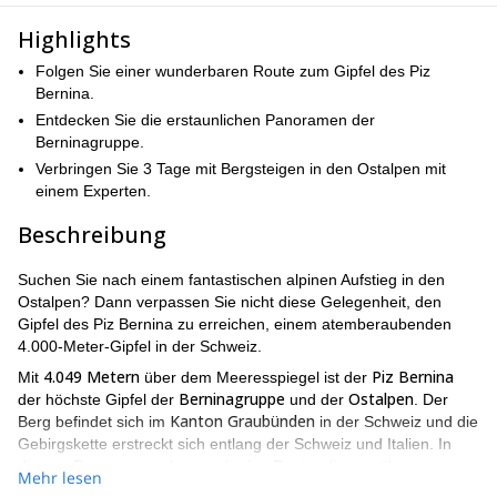
Highlights
Folgen Sie einer wunderbaren Route zum Gipfel des Piz
Bernina.
Entdecken Sie die erstaunlichen Panoramen der
Berninagruppe.
Verbringen Sie 3 Tage mit Bergsteigen in den Ostalpen mit
einem Experten.
Beschreibung
Suchen Sie nach einem fantastischen alpinen Aufstieg in den
Ostalpen? Dann verpassen Sie nicht diese Gelegenheit, den
Gipfel des Piz Bernina zu erreichen, einem atemberaubenden
4.000-Meter-Gipfel in der Schweiz.
4.049 Metern
Piz Bernina
Mit
über dem Meeresspiegel ist der
Berninagruppe
Ostalpen
der höchste Gipfel der
und der
. Der
Kanton Graubünden
Berg befindet sich im
in der Schweiz und die
Gebirgskette erstreckt sich entlang der Schweiz und Italien. In
diesem Programm nehmen wir eine Route, die uns über
Mehr lesen
verschiedene Gipfel der Kette führt.