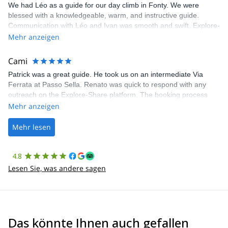
We had Léo as a guide for our day climb in Fonty. We were
blessed with a knowledgeable, warm, and instructive guide.
Communication with Léo and Ivan was smooth and swift. Explore-
Share was excellent in arranging everything for our day climb.
Mehr anzeigen
The communication was quick, and the platform was easy to use,
making our adventure stress-free.
Cami
Patrick was a great guide. He took us on an intermediate Via
Ferrata at Passo Sella. Renato was quick to respond with any
outreach on the Explore-Share platform. The booking process
was straightforward, and once Patrick was confirmed, all went
Mehr anzeigen
well. It was a wonderful experience, and I’d highly recommend
the platform.
Mehr lesen
4.8
Lesen Sie, was andere sagen
Das könnte Ihnen auch gefallen