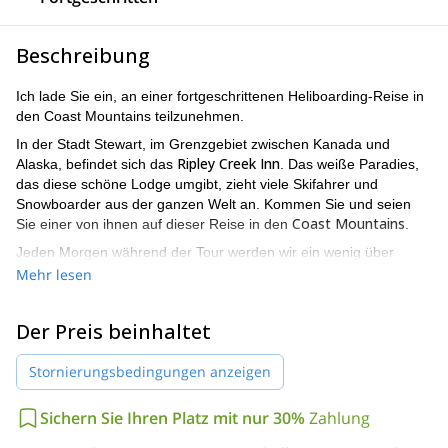
Beschreibung
Ich lade Sie ein, an einer fortgeschrittenen Heliboarding-Reise in
den Coast Mountains teilzunehmen.
In der Stadt Stewart, im Grenzgebiet zwischen Kanada und
Ripley Creek Inn
Alaska, befindet sich das
. Das weiße Paradies,
das diese schöne Lodge umgibt, zieht viele Skifahrer und
Snowboarder aus der ganzen Welt an. Kommen Sie und seien
Coast Mountains
Sie einer von ihnen auf dieser Reise in den
.
Jeden Morgen während der Tour werden wir ein wenig über
Wetter- und Schneebedingungen sprechen, bevor wir den
Mehr lesen
Hubschrauber nehmen. Sie erhalten alle notwendigen
Informationen, um Ihr Erlebnis zum besten von allen zu machen.
Der Preis beinhaltet
Diese Tour ermöglicht es den Teilnehmern, Teil einer kleinen
Gruppe fortgeschrittener Skifahrer und Snowboarder zu sein. Ein
Stornierungsbedingungen anzeigen
hohes Erfahrungsniveau
ist erforderlich, um an dieser Reise
teilzunehmen.
Sichern Sie Ihren Platz mit nur 30%
Zahlung
Das Ripley Creek Inn bietet seinen Gästen alles, was sie