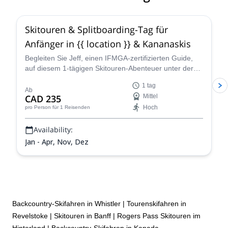
4.4
(
15
)
Skitouren & Splitboarding-Tag für
Anfänger in {{ location }} & Kananaskis
Begleiten Sie Jeff, einen IFMGA-zertifizierten Guide,
auf diesem 1-tägigen Skitouren-Abenteuer unter der
Woche in {{ location }}.
1 tag
Ab
CAD 235
Mittel
Hoch
pro Person
für 1 Reisenden
Availability:
Jan - Apr, Nov, Dez
Backcountry-Skifahren in Whistler
|
Tourenskifahren in
Revelstoke
|
Skitouren in Banff
|
Rogers Pass Skitouren im
Hinterland
|
Backcountry-Skifahren in Kanada