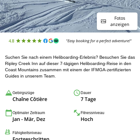
Fotos
anzeigen
4.8
"Easy booking for a perfect adventure!"
Suchen Sie nach einem Heliboarding-Erlebnis? Besuchen Sie das
Ripley Creek Inn auf dieser 7-tägigen Heliboarding-Reise in den
Coast Mountains zusammen mit einem der IFMGA-zertifizierten
Guides in unserem Team.
Gebirgszüge
Dauer
Chaîne Côtière
7 Tage
Optimaler Zeitraum
Fitnessniveau
Jan - Mär, Dez
Hoch
Fähigkeitsniveau
Fortgeschritten