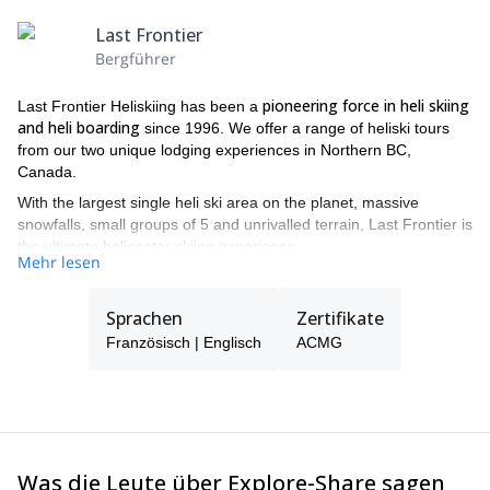
Last Frontier
Bergführer
pioneering force in heli skiing
Last Frontier Heliskiing has been a
and heli boarding
since 1996. We offer a range of heliski tours
from our two unique lodging experiences in Northern BC,
Canada.
With the largest single heli ski area on the planet, massive
snowfalls, small groups of 5 and unrivalled terrain, Last Frontier is
the ultimate helicopter skiing experience.
Mehr lesen
All of our guides are IFMGA and ACMG certified guides, to
guarantee you the best experience
and security during your trip.
Sprachen
Zertifikate
There are two heliskiing lodges to choose from. Both offer epic
Französisch | Englisch
ACMG
heli skiing and heli-boarding experiences in some of the wildest
terrain in British Columbia. Bell 2 Lodge and the Ripley Creek Inn
are both in BC, Canada on the border of Alaska.
Last Frontier Checklist:
- The largest single heli skiing area on the planet
Was die Leute über Explore-Share sagen
- Wide open bowls, epic tree runs - we have them all