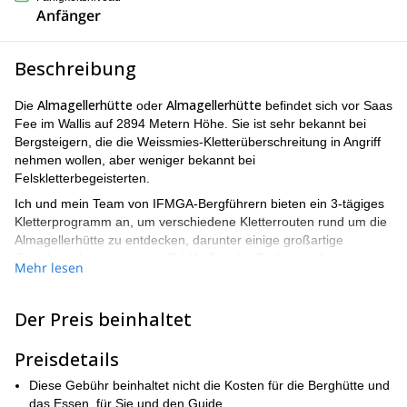
Anfänger
Beschreibung
Almagellerhütte
Almagellerhütte
Die
oder
befindet sich vor Saas
Fee im Wallis auf 2894 Metern Höhe. Sie ist sehr bekannt bei
Bergsteigern, die die Weissmies-Kletterüberschreitung in Angriff
nehmen wollen, aber weniger bekannt bei
Felskletterbegeisterten.
Ich und mein Team von IFMGA-Bergführern bieten ein 3-tägiges
Kletterprogramm an, um verschiedene Kletterrouten rund um die
Almagellerhütte zu entdecken, darunter einige großartige
Dri Horlini
Portjengrat
Gratüberschreitungen wie
, der
und der
Mehr lesen
Mittelrück
.
Sie haben wahrscheinlich noch nie von diesen Namen gehört,
Der Preis beinhaltet
aber ich kann Ihnen sagen, dass diese Kletterrouten wirklich
großartig und in Bezug auf den Schwierigkeitsgrad zugänglich
Preisdetails
sind (maximal 4C).
Unter dieser Beschreibung finden Sie ein Beispiel für einen 3-
Diese Gebühr beinhaltet nicht die Kosten für die Berghütte und
tägigen Reiseverlauf. Wenn Sie möchten, können wir in dieses
das Essen, für Sie und den Guide.