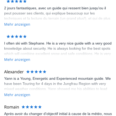
2 jours fantastiques, avec un guide qui ressent bien jusqu'ou il
peut pousser ses clients, qui explique beaucoup sur les
techniques et la lecture du terrain (un grand plus!), et qui de plus
est très sympa. A refaire chaque année! Bruno, Renaud et
Mehr anzeigen
Mathieu
I often ski with Stephane. He is a very nice guide with a very good
knowledge about security. He is always looking for the best spots
which will combine excellent snow and safe conditions. He is very
communicative and friendly.
Mehr anzeigen
Alexander
Yann is a Young, Energetic and Experienced mountain guide. We
have been Touring for 4 days in the Jungfrau Region with very
mixed weather conditions. Yann showed me his abilities to lead
under very tough weather conditions. Although always looking for
Mehr anzeigen
Adventure and Challenges, even under the tough weather
conditions, he proved his experienced as a guide and knowledge
Romain
of the region. Safety is always first and from there we strive for
Après avoir du changer d'objectif initial à cause de la météo, nous
our limits. We had an amazing 4-days and future adventures with