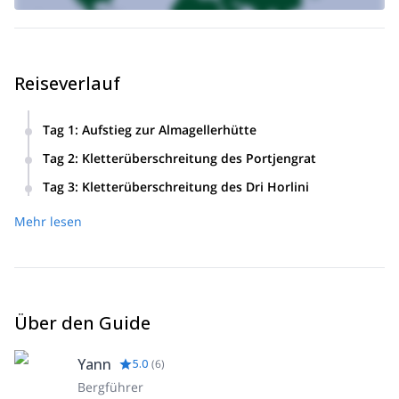
Reiseverlauf
Tag 1
:
Aufstieg zur Almagellerhütte
Einmal in der Almagellerhütte angekommen und falls nötig,
Tag 2
:
Kletterüberschreitung des Portjengrat
können wir etwas Zeit verbringen, um die Grundlagen des
Übernachtung in der Almagellerhütte.
Kletterns zu überprüfen (Grundknoten, Abseiltechniken,
Tag 3
:
Kletterüberschreitung des Dri Horlini
Seiltechniken…)
Und zurück im Tal am Ende des Tages.
Mehr lesen
Über den Guide
Yann
5.0
(
6
)
Bergführer