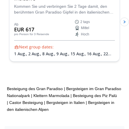
Kommen Sie und verbringen Sie 2 Tage damit, den
berühmten Gran Paradiso Gipfel in den italienischen
Grajischen Alpen mit einem der IFMGA-zertifizierten
2 tags
Guides im Peakshunter-Team zu besteigen.
Ab
EUR 617
Mittel
Hoch
pro Person
für 3 Reisende
Next group dates:
1 Aug.,
2 Aug.,
8 Aug.,
9 Aug.,
15 Aug.,
16 Aug.,
22
Aug.,
23 Aug.,
30 Aug.,
31 Aug.,
5 Sept.,
6 Sept.,
13
Sept.,
19 Sept.,
20 Sept.
Besteigung des Gran Paradiso
|
Bergsteigen im Gran Paradiso
Nationalpark
|
Klettern Marmolada
|
Besteigung des Piz Palü
|
Castor Besteigung
|
Bergsteigen in Italien
|
Bergsteigen in
den italienischen Alpen