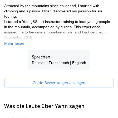
Attracted by the mountains since childhood, I started with
climbing and alpinism. I then discovered my passion for ski
touring.
I started a Young&Sport instructor training to lead young people
in the mountain, accompanied by guides. This experience
inspired me to become a mountain guide, and I got certified in
September 2015.
I work in a guide's office with other guides friends as Stéphane,
Mehr lesen
Raphael, Christian and Jean-Luc, mountain leader.
What I love the most: make people enjoy, allow them to discover
Sprachen
a region, laughing, everything in a safe way.
Deutsch | Französisch | Englisch
So if there's something you wish, if you dream of exploring a
region or country, don't hesitate to contact me.
See you soon for new discoveries!
Guide-Bewertungen anzeigen
Was die Leute über Yann sagen